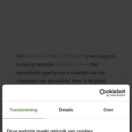
De
Juniperus media 'Old Gold'
is een laag en
breed groeiende
dwergconifeer
met
opvallende geel/groene naalden aan de
uiteinden van de takken. Hier is de plant
gecombineerd met een soortgenoot die
blauwgroene naalden heeft.
Toestemming
Details
Over
Deze website maakt gebruik van cookies