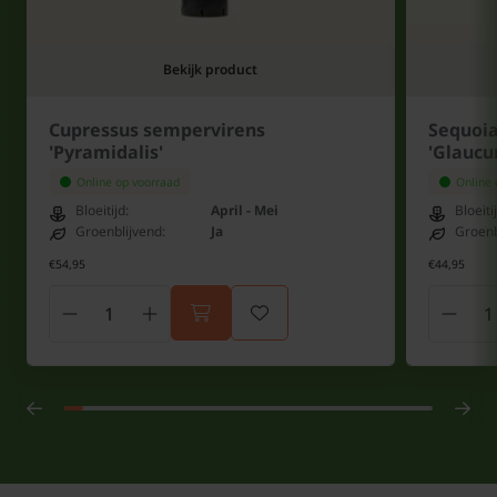
Bekijk product
Cupressus sempervirens
Sequoi
'Pyramidalis'
'Glaucu
Online op voorraad
Online 
Bloeitijd:
April - Mei
Bloeiti
Groenblijvend:
Ja
Groenb
€54,95
€44,95