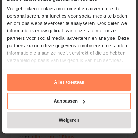
We gebruiken cookies om content en advertenties te
personaliseren, om functies voor social media te bieden
en om ons websiteverkeer te analyseren. Ook delen we
informatie over uw gebruik van onze site met onze
partners voor social media, adverteren en analyse. Deze
partners kunnen deze gegevens combineren met andere
informatie die u aan ze heeft verstrekt of die ze hebben
verzameld op basis van uw gebruik van hun services.
Alles toestaan
Coniferen zijn een extreem grote groep
planten met dwergsoorten die niet hoger
Aanpassen
worden dan 20 centimeter en dennen die
soms 10 meter of hoger groeien. In deze
tuin zijn bijvoorbeeld een compacte
Weigeren
Servische spar
te zien en daarachter een
jonge
pijnboom of Pinus
.