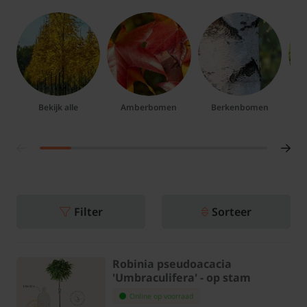
Bekijk alle
Amberbomen
Berkenbomen
B
Filter
Sorteer
Robinia pseudoacacia
'Umbraculifera' - op stam
Online op voorraad