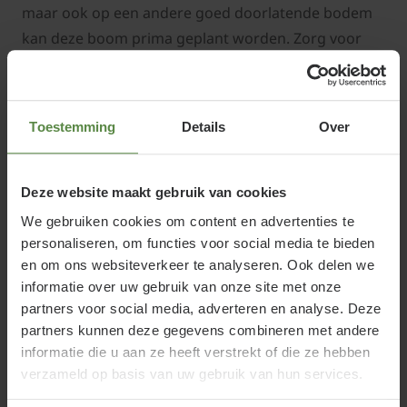
maar ook op een andere goed doorlatende bodem
kan deze boom prima geplant worden. Zorg voor
een goed doorlatende grond en gebruik
aanplantgrond tijdens het aanplanten. Wanneer je
de boom hier in plant, zullen de wortels van de
Toestemming
Details
Over
Acacia een snelle groei geven. Meng de
aanplantgrond met de grond die uit het plantgat
komt en gebruik dit mengsel om het plantgat
Deze website maakt gebruik van cookies
rondom de kluit mee aan te vullen.
We gebruiken cookies om content en advertenties te
personaliseren, om functies voor social media te bieden
en om ons websiteverkeer te analyseren. Ook delen we
informatie over uw gebruik van onze site met onze
partners voor social media, adverteren en analyse. Deze
Acaciabomen snoeien en verzorgen
partners kunnen deze gegevens combineren met andere
De Bolacacia kan (maar hoeft niet) elk jaar worden
informatie die u aan ze heeft verstrekt of die ze hebben
gesnoeid. Op deze manier kan de bolvormige kroon
verzameld op basis van uw gebruik van hun services.
klein gehouden worden, waardoor hij in elke tuin