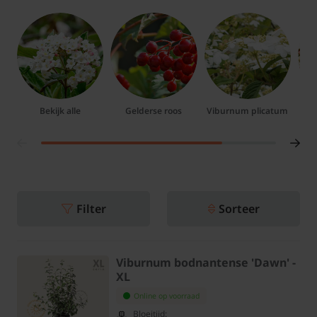
Bekijk alle
Gelderse roos
Viburnum plicatum
V
Filter
Sorteer
Viburnum bodnantense 'Dawn' -
XL
Online op voorraad
Bloeitijd: