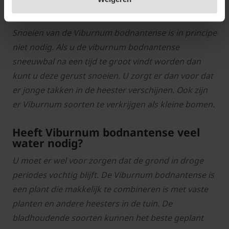
bodnantense:
Hoe Viburnum bodnantense snoeien?
Snoeien van de Viburnum bodnantense is in principe
niet nodig. Als u de viburnum bodnantense
sneeuwbal na een tijd te groot vindt worden dan
kunt u deze gerust snoeien. U zorgt er dan voor dat
er jonge takken in de heester verschijnen. Ook zijn
er Viburnum soorten te verkrijgen als kleine bomen.
Heeft Viburnum bodnantense veel
water nodig?
U moet er wel voor zorgen dat de grond in droge
periodes vochtig blijft. De Viburnum bodnantense is
een plant die makkelijk te combineren is met vaste
planten en andere heesters in de tuin. De
bladhoudende soorten kunnen het beste geplant