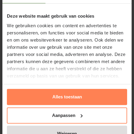
bodem. Laat afgevallen bladeren onder de plant
liggen en strooi er af en toe een paar handen
Deze website maakt gebruik van cookies
turfstrooisel over, zodat zich een mulchlaag vormt
We gebruiken cookies om content en advertenties te
die zorgt voor een zurig milieu. Sproei een keer bij
personaliseren, om functies voor social media te bieden
langdurig, droge periodes. Door zijn langzame
en om ons websiteverkeer te analyseren. Ook delen we
compacte groeiwijze met opgaande takken hoeft
informatie over uw gebruik van onze site met onze
Viburnum bodnantense alleen gesnoeid te worden
partners voor social media, adverteren en analyse. Deze
om de vorm te bewaren. Ook kunnen na een
partners kunnen deze gegevens combineren met andere
informatie die u aan ze heeft verstrekt of die ze hebben
strenge winter in het voorjaar dode takken worden
verzameld op basis van uw gebruik van hun services.
weggeknipt. Als de tuinplant op het kale hout maar
weinig bloemen meer krijgt, is een verjongingssnoei
aan te bevelen.
Alles toestaan
Aanpassen
Veelgestelde vragen over Viburnum
Weigeren