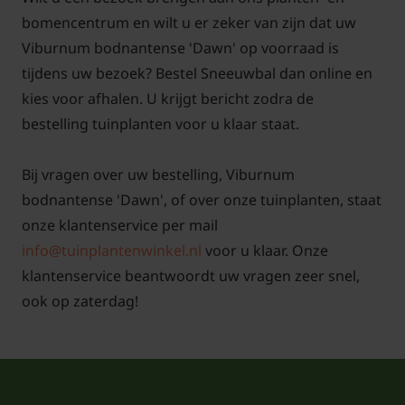
bomencentrum en wilt u er zeker van zijn dat uw
Viburnum bodnantense 'Dawn' op voorraad is
tijdens uw bezoek? Bestel Sneeuwbal dan online en
Veelgestelde vragen over Viburnum
kies voor afhalen. U krijgt bericht zodra de
bestelling tuinplanten voor u klaar staat.
bodnantense 'Dawn':
Wanneer bloeit de Viburnum
Bij vragen over uw bestelling, Viburnum
bodnantense 'Dawn'?
bodnantense 'Dawn', of over onze tuinplanten, staat
De Viburnum bodnantense 'Dawn', Sneeuwbal is
onze klantenservice per mail
een struik die in de winter de bloemen laat zien op
info@tuinplantenwinkel.nl
voor u klaar. Onze
het kale hout. De bloeitijd is in januari februari soms
klantenservice beantwoordt uw vragen zeer snel,
tot april toe. Deze winter/voorjaarsbloeier geeft
ook op zaterdag!
roze/witte bloemen in trosjes. De bloem valt zeker
op omdat de plant geen blad heeft als deze
verschijnen. De Viburnum bodnantense 'Dawn',
Sneeuwbal is goed winterhard. Als de Viburnum