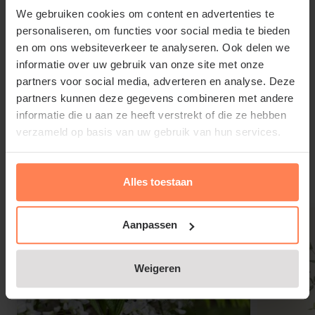
We gebruiken cookies om content en advertenties te
personaliseren, om functies voor social media te bieden
en om ons websiteverkeer te analyseren. Ook delen we
informatie over uw gebruik van onze site met onze
Viburnum bodnantense 'Dawn'
partners voor social media, adverteren en analyse. Deze
partners kunnen deze gegevens combineren met andere
snoeien en onderhouden
informatie die u aan ze heeft verstrekt of die ze hebben
Lees meer
verzameld op basis van uw gebruik van hun services.
Afgevallen bladeren en een paar handen
turf
rond
de voet van de tuinplant zorgen voor een zurig
bodemklimaat en houden de bodem ook vochtig.
Alles toestaan
Gerelateerde producten
Snoeien is eigenlijk niet nodig; alleen om de
Viburnum bodnantense 'Dawn' in een mooie vorm
Aanpassen
te houden. In het voorjaar kunnen dode takken
worden weggeknipt; wegsnoeien van het oude hout
Weigeren
zorgt voor verjonging van de tuinplant.