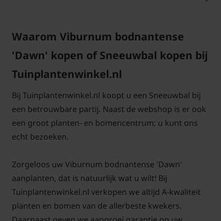
fraaie bloemen toe, maar heeft ook wintergroene
bladeren die het hele jaar door een blijvend
aanwezig zijn in uw tuin.
Waarom Viburnum bodnantense
'Dawn' kopen of Sneeuwbal kopen bij
Tuinplantenwinkel.nl
Ideale groeiomstandigheden voor
Bij Tuinplantenwinkel.nl koopt u een Sneeuwbal bij
deze langzame groeier
een betrouwbare partij. Naast de webshop is er ook
een groot planten- en bomencentrum; u kunt ons
De Viburnum bodnantense Dawn, Sneeuwbal gedijt
echt bezoeken.
goed in de zon en halfschaduw. Deze heester staat
graag op een zurige en humusrijke bodem die goed
Zorgeloos uw Viburnum bodnantense 'Dawn'
doorlatend is. Deze eigenschap maakt de Sneeuwbal
aanplanten, dat is natuurlijk wat u wilt! Bij
Dawn geschikt voor verschillende tuinen. Deze
Tuinplantenwinkel.nl verkopen we altijd A-kwaliteit
struiken zijn niet alleen opvallend vanwege hun
planten en bomen van de allerbeste kwekers.
bloei, maar ook doordat ze winterhard zijn. Zelfs in
Daarnaast geven we aangroei garantie op uw