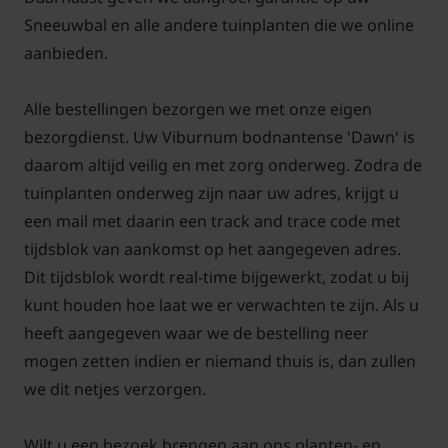
koude klimaten behoudt de Viburnum bodnantense
Sneeuwbal en alle andere tuinplanten die we online
Dawn zijn prachtige bloemen, waardoor het een
aanbieden.
favoriet is onder tuinliefhebbers die het hele jaar
door willen genieten van bloemen.
Alle bestellingen bezorgen we met onze eigen
bezorgdienst. Uw Viburnum bodnantense 'Dawn' is
daarom altijd veilig en met zorg onderweg. Zodra de
tuinplanten onderweg zijn naar uw adres, krijgt u
Verzorging en verplanten van de
een mail met daarin een track and trace code met
sneeuwbal
tijdsblok van aankomst op het aangegeven adres.
Dit tijdsblok wordt real-time bijgewerkt, zodat u bij
Het onderhoud van de Sneeuwbal Dawn is relatief
kunt houden hoe laat we er verwachten te zijn. Als u
eenvoudig. Het is aan te raden om af en toe oude en
heeft aangegeven waar we de bestelling neer
kale takken te snoeien om ruimte te maken voor
mogen zetten indien er niemand thuis is, dan zullen
nieuwe groei. Het verplanten van deze heester kan
we dit netjes verzorgen.
het beste worden gedaan in de herfst of het vroege
voorjaar, wanneer de plant in rust is.
Wilt u een bezoek brengen aan ons planten- en