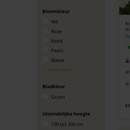
Bloemkleur
Wit
Ro
d
Roze
Ra
Rood
Paars
Blauw
toon meer
Zalm/oranje
Bladkleur
Groen
€1
Uiteindelijke hoogte
100 tot 300 cm