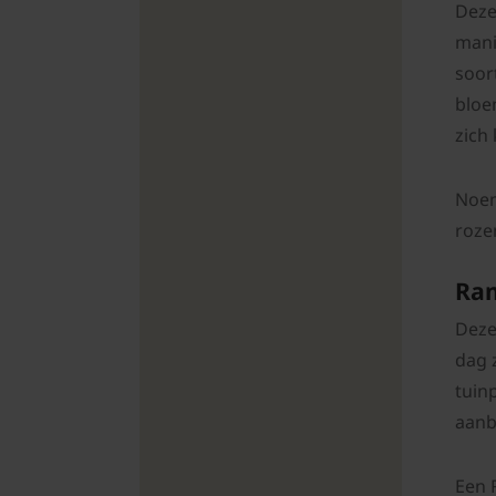
Deze
mani
soor
bloe
zich 
Noem
roze
Ram
Deze
dag 
tuin
aanb
Een 