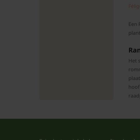
Féli
Een 
plan
Ram
Het s
romm
plaa
hoof
raad