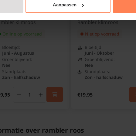
Aanpassen
sa rambler 'Veilchenblau'
Rosa rambler 'Open Arm
mbler klimroos
Rambler klimroos
Online op voorraad
Niet op voorraad
Bloeitijd:
Bloeitijd:
Juni - Augustus
Juni - Oktober
Groenblijvend:
Groenblijvend:
Nee
Nee
Standplaats:
Standplaats:
Zon - halfschaduw
Zon - halfschaduw
9,95
€19,95
ormatie over rambler roos