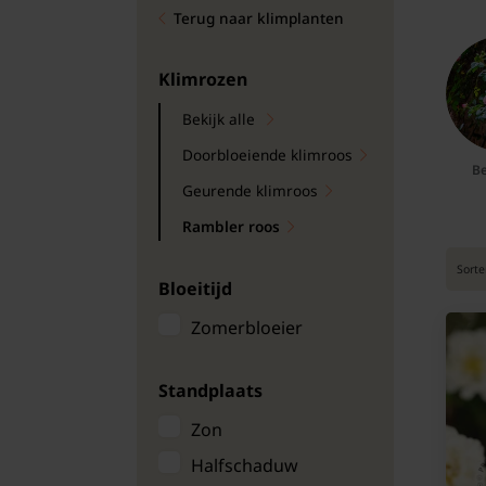
Terug naar klimplanten
Bomen
Leibomen
Klimrozen
Bekijk alle
Bloembollen
Doorbloeiende klimroos
Be
Tuinbenodigdheden
Geurende klimroos
Rambler roos
Kamerplanten
Sorte
Bloeitijd
Bloempotten
Zomerbloeier
Standplaats
Zon
Halfschaduw