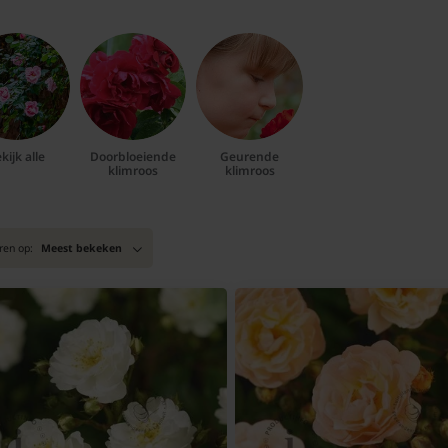
kijk alle
Doorbloeiende
Geurende
klimroos
klimroos
ren op:
Meest bekeken