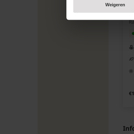
Weigeren
Ro
Ra
€1
Inf