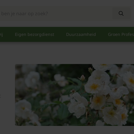
ij
Eigen bezorgdienst
Duurzaamheid
Groen Profes
t