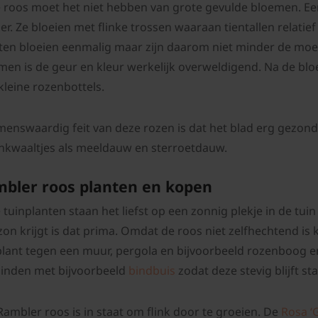
 roos moet het niet hebben van grote gevulde bloemen. Een R
er. Ze bloeien met flinke trossen waaraan tientallen relatie
ten bloeien eenmalig maar zijn daarom niet minder de moe
men is de geur en kleur werkelijk overweldigend. Na de blo
kleine rozenbottels.
enswaardig feit van deze rozen is dat het blad erg gezond 
nkwaaltjes als meeldauw en sterroetdauw.
bler roos planten en kopen
 tuinplanten staan het liefst op een zonnig plekje in de tui
zon krijgt is dat prima. Omdat de roos niet zelfhechtend is 
plant tegen een muur, pergola en bijvoorbeeld rozenboog e
inden met bijvoorbeeld
bindbuis
zodat deze stevig blijft st
Rambler roos is in staat om flink door te groeien. De
Rosa ‘