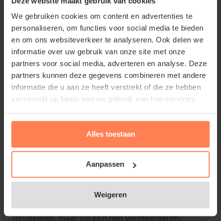
Deze website maakt gebruik van cookies
grootste en opvallendste verschil zit hem in de
We gebruiken cookies om content en advertenties te
bloem. De bloemen van de gecultiveerde hyacint zijn
personaliseren, om functies voor social media te bieden
een stuk groter en voller. Ze vallen meer op en zijn
en om ons websiteverkeer te analyseren. Ook delen we
ook in meerdere kleuren verkrijgbaar.
informatie over uw gebruik van onze site met onze
partners voor social media, adverteren en analyse. Deze
partners kunnen deze gegevens combineren met andere
Het tweede grote verschil is het vermogen van de
informatie die u aan ze heeft verstrekt of die ze hebben
bloembol om zich te kunnen vermeerderen en
verzameld op basis van uw gebruik van hun services.
verwilderen. De Boshyacint is daar een ware
professional in! De boshyacint vermeerdert zich elk
jaar flink. Hij kan zich ook door zaad vermeerderen,
Alles toestaan
waardoor hij ineens in andere delen van de tuin kan
opduiken. De gecultiveerde Hyacint vermeerdert
Aanpassen
zich nauwelijks. Hij kan met de juiste verzorging
(loof laten staan + voeding in de vorm van
Culterra
Weigeren
of
Siertuinbemesting
) wel een aantal jaar
terugkeren, maar zal zich niet vermeerderen.