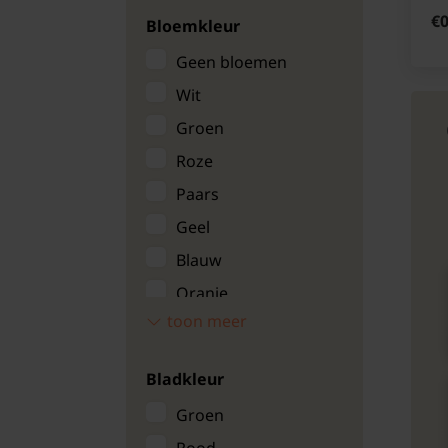
€0
Bloemkleur
Geen bloemen
Wit
Groen
Roze
Paars
Geel
Blauw
Oranje
toon meer
Brons/bruin
Bladkleur
Groen