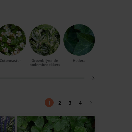
Cotoneaster
Groenblijvende
Hedera
Kruipend
bodembedekkers
zenegroen
1
2
3
4