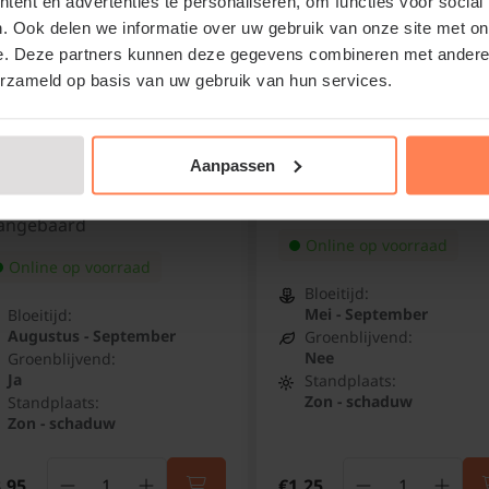
ent en advertenties te personaliseren, om functies voor social
. Ook delen we informatie over uw gebruik van onze site met on
e. Deze partners kunnen deze gegevens combineren met andere i
erzameld op basis van uw gebruik van hun services.
Aanpassen
phiopogon planiscapus
Alchemilla mollis
iger'
Vrouwenmantel
langebaard
Online op voorraad
Online op voorraad
Bloeitijd:
Mei - September
Bloeitijd:
Augustus - September
Groenblijvend:
Nee
Groenblijvend:
Ja
Standplaats:
Zon - schaduw
Standplaats:
Zon - schaduw
,95
€1,25