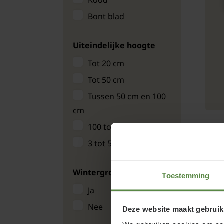
Rood
Bont blad
Uiteindelijke hoogte
Tot 20 cm
Tot 50 cm
Tussen 50 cm en 100
cm
100 tot 300 cm
3 tot 5 meter
E
Wintergroen
Toestemming
Ja
Nee
Deze website maakt gebruik