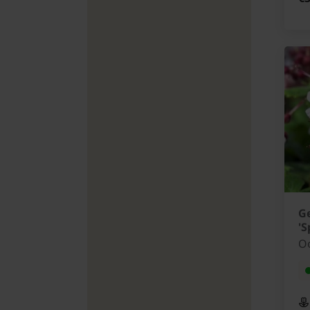
G
'S
O