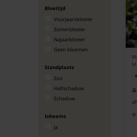
bodembedekkers
Bloeitijd
Hedera
Voorjaarsbloeier
Kruipend zenegroen
Zomerbloeier
Laagblijvende
Najaarbloeier
bodembedekkers
Geen bloemen
Liriope muscari
V
M
Lonicera
Standplaats
Maagdenpalm
Zon
Pachysandra
Halfschaduw
Stekelnootje
Schaduw
Vrouwenmantel
Inheems
Waldsteinia
Ja