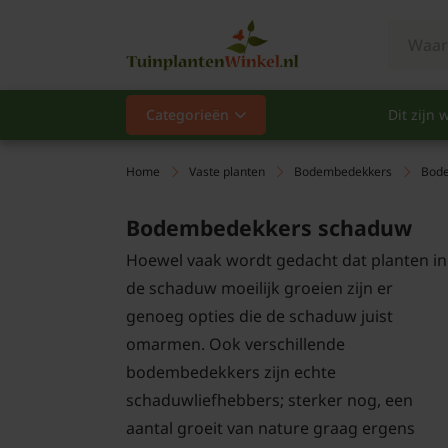
Categorieën
Dit zijn w
Categorieën
Populair
Home
Vaste planten
Bodembedekkers
Bod
Vaste planten
Bodembedekkers schaduw
Hoewel vaak wordt gedacht dat planten in
Heesters
de schaduw moeilijk groeien zijn er
genoeg opties die de schaduw juist
Hagen
omarmen. Ook verschillende
Klimplanten
bodembedekkers zijn echte
schaduwliefhebbers; sterker nog, een
Fruit
aantal groeit van nature graag ergens