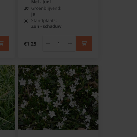
Mei - Juni
Groenblijvend:
Ja
Standplaats:
Zon - schaduw
€1,25