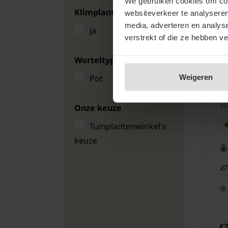
We gebruiken cookies om cont
Klimplant zelfhechtend
websiteverkeer te analyseren
media, adverteren en analys
Ja
verstrekt of die ze hebben v
Worteltype
Weigeren
Pot
O
'N
S
Onze keuze
Tuinplantenwinkel's
keuze
€3