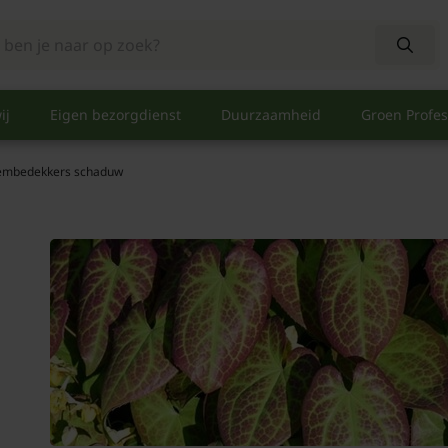
ij
Eigen bezorgdienst
Duurzaamheid
Groen Profes
embedekkers schaduw