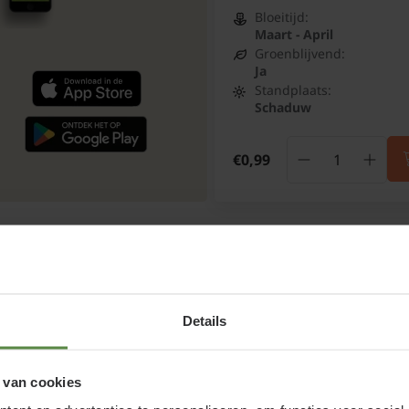
Bloeitijd:
Maart - April
Groenblijvend:
Ja
Standplaats:
Schaduw
€0,99
igen bezorgdienst
Altijd binnen 2 tot 7 werkdagen bezo
Details
 van cookies