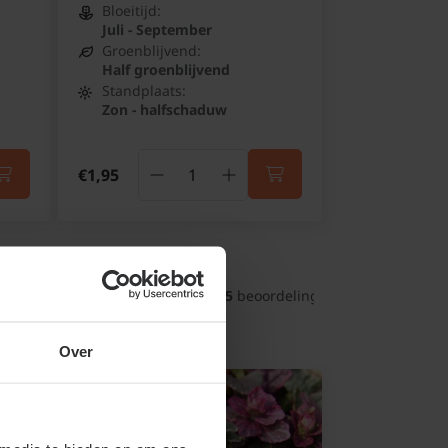
Bloeitijd:
Juli - September
Groenblijvend:
Half groenblijvend
Standplaats:
Zon - halfschaduw
€1,95
rgd!
9.5
 uit 
41025
 beoordelingen
Over