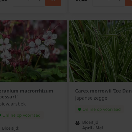
eranium macrorrhizum
Carex morrowii 'Ice Dan
pessart'
Japanse zegge
oievaarsbek
Online op voorraad
Online op voorraad
Bloeitijd:
April - Mei
Bloeitijd: