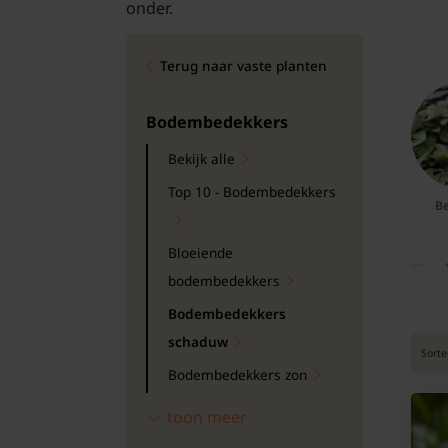
onder.
Bomen
Terug naar vaste planten
Leibomen
Bloembollen
Bodembedekkers
Bekijk alle
Tuinbenodigdheden
Top 10 - Bodembedekkers
Be
Kamerplanten
Bloeiende
Bloempotten
bodembedekkers
Bodembedekkers
schaduw
Sorte
Bodembedekkers zon
Cotoneaster
toon meer
Groenblijvende