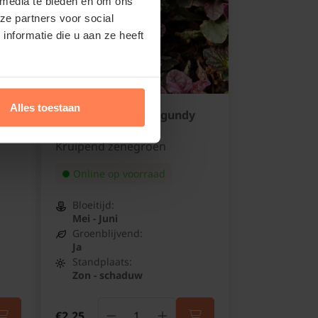
 media te bieden en om ons
ze partners voor social
nformatie die u aan ze heeft
Alles toestaan
Ajuga reptans 'Burgundy
Glow'
Kruipend zenegroen
Online op voorraad
Bloeitijd:
Mei - Juni
Groenblijvend:
Ja
Standplaats:
Zon - schaduw
€2,25