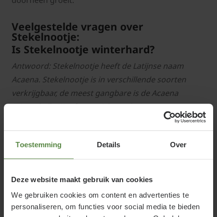
doorheen groeit.
Veelgestelde vragen over
Stekelnootje:
Is Stekelnootje winterhard?
Antwoord: Stekelnootje heeft de Latijnse naam
Acaena. Stekelnootje is in verschillende soorten
verkrijgbaar, de meest gangbare is de Acaena
microphylla 'Kupferteppich' en de Acaena
buchananii. Stekelnootje is een winterharde plant in
Nederland.
Toestemming
Details
Over
Wanneer kan ik een Stekelnootje
planten?
Deze website maakt gebruik van cookies
Antwoord: Stekelnootje is het hele jaar door aan te
We gebruiken cookies om content en advertenties te
planten. De beste standplaats voor deze vaste plant
personaliseren, om functies voor social media te bieden
is in de zon tot halfschaduw. De grond kan men