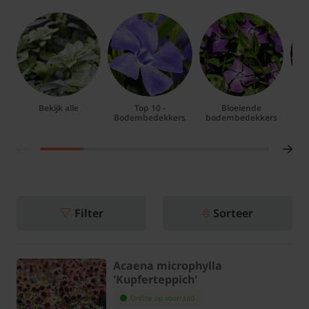
Bekijk alle
Top 10 -
Bloeiende
Bo
Bodembedekkers
bodembedekkers
Filter
Sorteer
Acaena microphylla
'Kupferteppich'
Online op voorraad