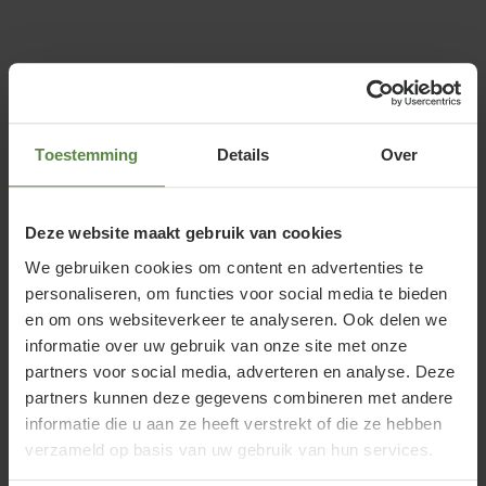
Rode leibeuk snoeien en verzorgen
Het jute wat rond de stam zit vergaat rustig aan, de
boom went zo stilletjes aan het directe zonlicht op
Toestemming
Details
Over
de stam. Als er nog maar her en der een stukje jute
aan de stam hangt dan mag u dit verwijderen, de
boom heeft aan het zonlicht kunnen wennen. Het is
Deze website maakt gebruik van cookies
aan te raden om er opnieuw jute rond te binden dit
We gebruiken cookies om content en advertenties te
biedt dan weer extra bescherming van de stam.
personaliseren, om functies voor social media te bieden
en om ons websiteverkeer te analyseren. Ook delen we
informatie over uw gebruik van onze site met onze
partners voor social media, adverteren en analyse. Deze
partners kunnen deze gegevens combineren met andere
We adviseren de rode Leibeuk te scheren als een
informatie die u aan ze heeft verstrekt of die ze hebben
haag. Hierdoor blijft de dunne en grijzige bast van
verzameld op basis van uw gebruik van hun services.
de takken het best beschaduwd en beschermd