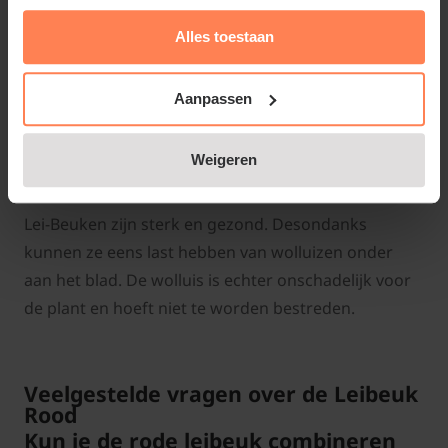
tegen zonnebrand. Knip deze leiboom dus niet terug
Alles toestaan
tot op de horizontale hoofdtakken. Dat kan kan
vrijwel jaarrond, einde zomer is een goede tijd
Aanpassen
bijvoorbeeld.
Weigeren
Lei-Beuken zijn sterk en gezond. Desondanks
kunnen ze eens last hebben van wolluizen onder
aan het blad. De wolluis is echter onschadelijk voor
de plant en hoeft niet te worden bestreden.
Veelgestelde vragen over de Leibeuk
Rood
Kun je de rode leibeuk combineren