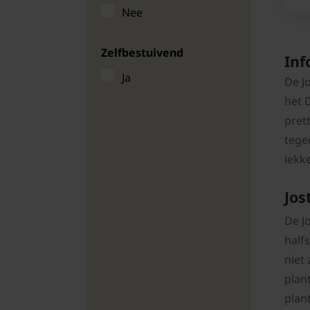
Nee
Zelfbestuivend
Inf
Ja
De J
het 
pret
tege
lekk
Jos
De J
half
niet
plan
plan