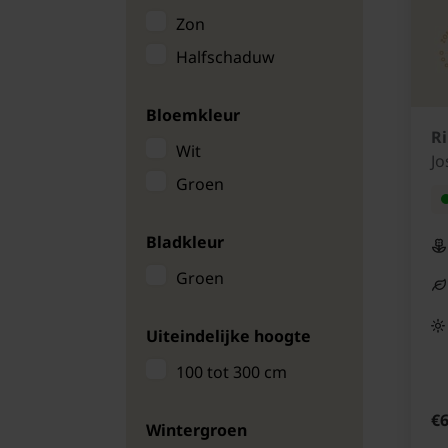
Zon
Bessen op stam
Halfschaduw
Biologische
bessenstruiken
Bloemkleur
Ri
Wit
Jo
Groen
Bladkleur
Groen
Uiteindelijke hoogte
100 tot 300 cm
€6
Wintergroen