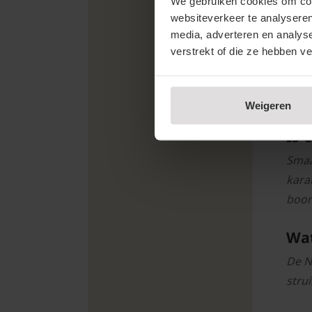
We gebruiken cookies om cont
Vee
websiteverkeer te analyseren
Hoe
media, adverteren en analys
verstrekt of die ze hebben v
De s
van 
sche
Weigeren
Is 
Smaa
kara
boor
Wat
De N
stru