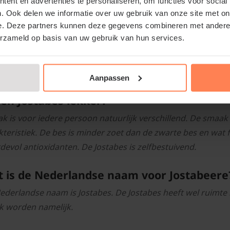
ent en advertenties te personaliseren, om functies voor social
lgestelde vragen over Jostabes:
. Ook delen we informatie over uw gebruik van onze site met on
 smaakt Jostabes?
e. Deze partners kunnen deze gegevens combineren met andere i
erzameld op basis van uw gebruik van hun services.
maak heeft iets weg van de zwarte bes maar is iets minder z
de kruisbessen. Josta bessen en zwarte bessen dragen vruc
uten. De oogst van de vruchten kan verwerkt worden in sa
Aanpassen
een Jostabes lekker?
k is voor iedere persoon natuurlijk verschillend. De smaak v
kteristiek. De bes is minder zoet dan de zwarte bes en wat f
devol antioxidanten. De Jostabes is zelfbestuivend.
 is de Nederlandse naam voor Jostabeere
ederlandse naam is Jostabes. De Jostabes heeft wel ruimte n
ik worden namelijk.