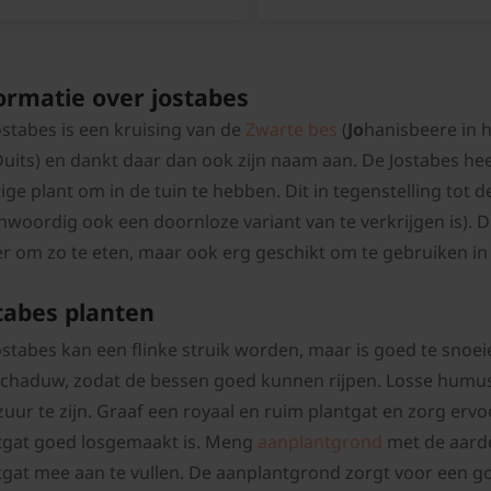
ormatie over jostabes
ostabes is een kruising van de
Zwarte bes
(
Jo
hanisbeere in h
Duits) en dankt daar dan ook zijn naam aan. De Jostabes h
tige plant om in de tuin te hebben. Dit in tegenstelling tot 
nwoordig ook een doornloze variant van te verkrijgen is). D
er om zo te eten, maar ook erg geschikt om te gebruiken i
tabes planten
ostabes kan een flinke struik worden, maar is goed te snoei
schaduw, zodat de bessen goed kunnen rijpen. Losse humusr
 zuur te zijn. Graaf een royaal en ruim plantgat en zorg er
tgat goed losgemaakt is. Meng
aanplantgrond
met de aarde
tgat mee aan te vullen. De aanplantgrond zorgt voor een go