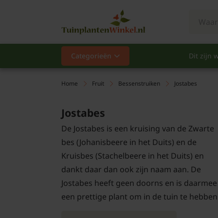
Categorieën
Dit zijn w
Categorieën
Populair
Home
Fruit
Bessenstruiken
Jostabes
Vaste planten
Jostabes
De Jostabes is een kruising van de Zwarte
Heesters
bes (Johanisbeere in het Duits) en de
Hagen
Kruisbes (Stachelbeere in het Duits) en
dankt daar dan ook zijn naam aan. De
Klimplanten
Jostabes heeft geen doorns en is daarmee
een prettige plant om in de tuin te hebben
Fruit