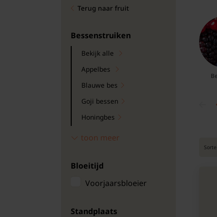
Terug naar fruit
Bomen
Leibomen
Bessenstruiken
Bekijk alle
Bloembollen
Appelbes
Be
Tuinbenodigdheden
Blauwe bes
Goji bessen
Kamerplanten
Honingbes
Bloempotten
Jostabes
toon meer
Sorte
Kruisbes
Bloeitijd
Rode bes
Vossenbes
Voorjaarsbloeier
Witte bes
Standplaats
Zwarte bes