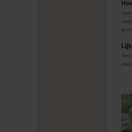
Hoe
Veel
zoda
gron
Lij
De J
plant