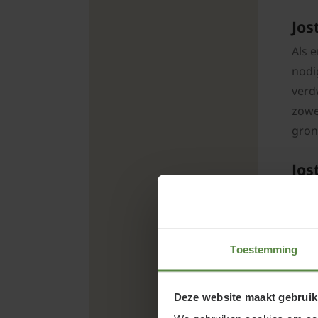
Jos
Als 
nodi
verd
zowe
gron
Jos
Op d
twee
ande
Toestemming
eens
en v
een 
Deze website maakt gebruik