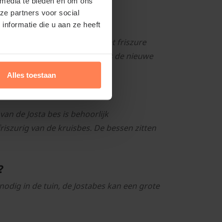
 media te bieden en om ons
ze partners voor social
nformatie die u aan ze heeft
oet. De Jostabes heeft ook het friszure
hten op het éénjarig hout, dus de nieuwe
p, jam en marmelade.
Alles toestaan
an de Josta bes is behoorlijk
riszurig van de kruisbes. De bessen zitten
?
odig in de tuin, de Jostabes kan een grote