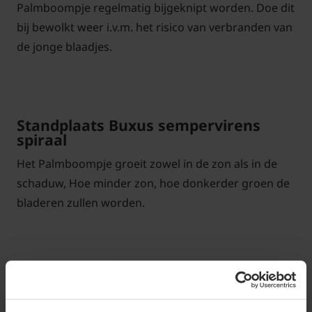
Palmboompje regelmatig bijgeknipt worden. Doe dit
bij bewolkt weer i.v.m. het risico van verbranden van
de jonge blaadjes.
Standplaats Buxus sempervirens
spiraal
Het Palmboompje groeit zowel in de zon als in de
schaduw, Hoe minder zon, hoe donkerder groen de
bladeren zullen worden.
Buxus sempervirens spiraal snoeien
en onderhouden