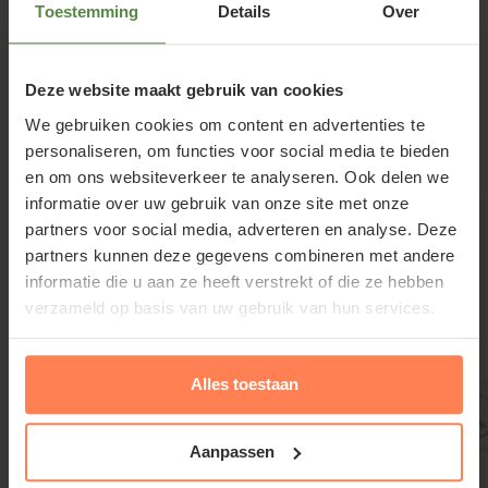
Snoei 2x per jaar uitlopers en overtollig blad weg. U
Toestemming
Details
Over
kunt bv in mei/juni en nog een keertje voor 21 juli
snoeien. Wanneer de groene blaadjes aan de rand
Lees meer
Deze website maakt gebruik van cookies
geel beginnen te verkleuren, heeft Buxus
We gebruiken cookies om content en advertenties te
sempervirens kalkbemesting nodig. Strooi af en toe
personaliseren, om functies voor social media te bieden
een paar handjes mestkorrels rond de voet van de
Gerelateerde producten
en om ons websiteverkeer te analyseren. Ook delen we
tuinplant. Geef indien nodig water; zorg dat de
informatie over uw gebruik van onze site met onze
wortels niet te nat worden.
partners voor social media, adverteren en analyse. Deze
partners kunnen deze gegevens combineren met andere
informatie die u aan ze heeft verstrekt of die ze hebben
verzameld op basis van uw gebruik van hun services.
Alles toestaan
Aanpassen