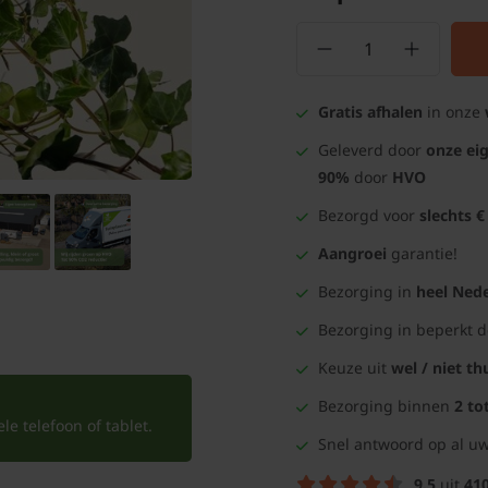
Gratis afhalen
in onze
Geleverd door
onze ei
90%
door
HVO
Bezorgd voor
slechts €
Aangroei
garantie!
Bezorging in
heel Nede
Bezorging in beperkt 
Keuze uit
wel / niet th
Bezorging binnen
2 to
e telefoon of tablet.
Snel antwoord op al uw
9.5
uit
41