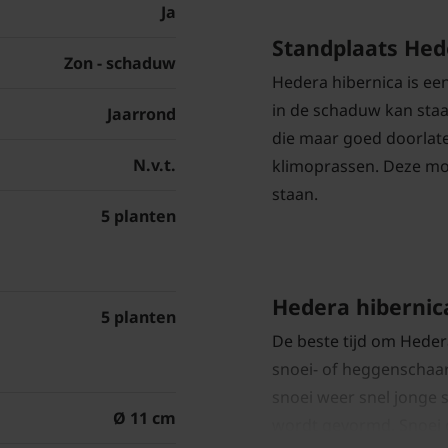
Ja
Standplaats Hed
Zon - schaduw
Hedera hibernica is een
in de schaduw kan staa
Jaarrond
die maar goed doorlate
N.v.t.
klimoprassen. Deze moe
staan.
5 planten
Hedera hibernic
5 planten
De beste tijd om Heder
snoei- of heggenschaar,
snoei weer snel jonge 
Ø 11 cm
wordt gevormd. Snoei 