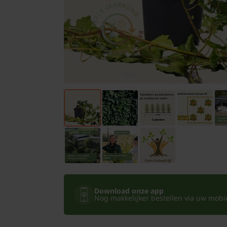
Bomen
Leibomen
Bloembollen
Tuinbenodigdheden
Kamerplanten
Bloempotten
Download onze app
Nog makkelijker bestellen via uw mobiel