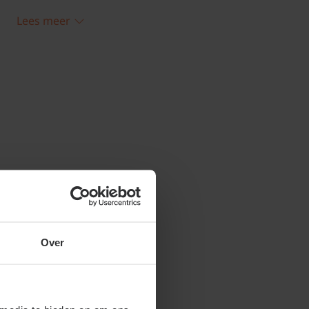
de snoei in het najaar als de Klimop te
Lees meer
oei niet in de winter. Let op dat deze
 het houtwerk van bijvoorbeeld kozijnen
zijn sporen na.
Over