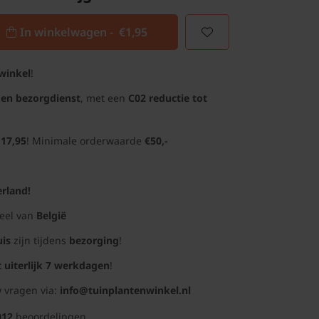
In winkelwagen -
€1,95
winkel
!
gen bezorgdienst
, met een
C02 reductie tot
 17,95
! Minimale orderwaarde
€50,-
rland!
deel van
België
uis
zijn tijdens
bezorging
!
t uiterlijk 7 werkdagen
!
 vragen via:
info@tuinplantenwinkel.nl
012
beoordelingen