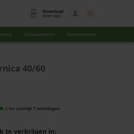
Download
onze app
sional
Cadeaubonnen
Klantenservice
rnica 40/60
2 tot uiterlijk 7 werkdagen
k te verkrijgen in: