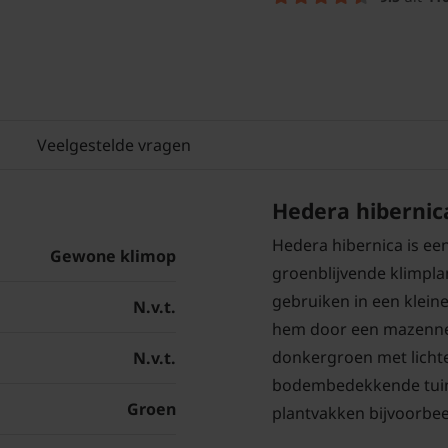
Veelgestelde vragen
Hedera hibernic
Hedera hibernica is ee
Gewone klimop
groenblijvende klimplan
gebruiken in een klein
N.v.t.
hem door een mazennet
donkergroen met lichte
N.v.t.
bodembedekkende tuinp
Groen
plantvakken bijvoorbee