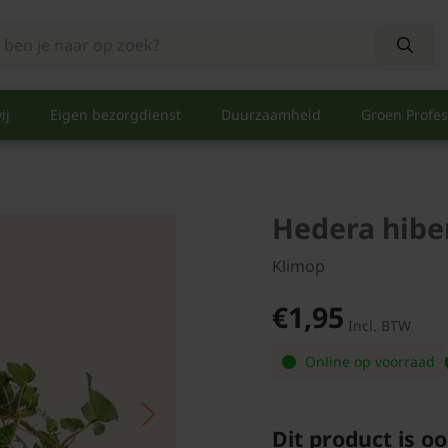
ij
Eigen bezorgdienst
Duurzaamheid
Groen Profes
Hedera hibe
Klimop
€1,95
Incl. BTW
Online op voorraad
Dit product is oo