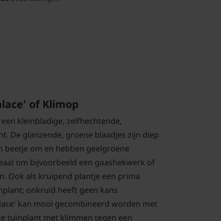
alace' of Klimop
s een kleinbladige, zelfhechtende,
nt. De glanzende, groene blaadjes zijn diep
en beetje om en hebben geelgroene
deaal om bijvoorbeeld een gaashekwerk of
n. Ook als kruipend plantje een prima
lant; onkruid heeft geen kans
valace' kan mooi gecombineerd worden met
de tuinplant met klimmen tegen een