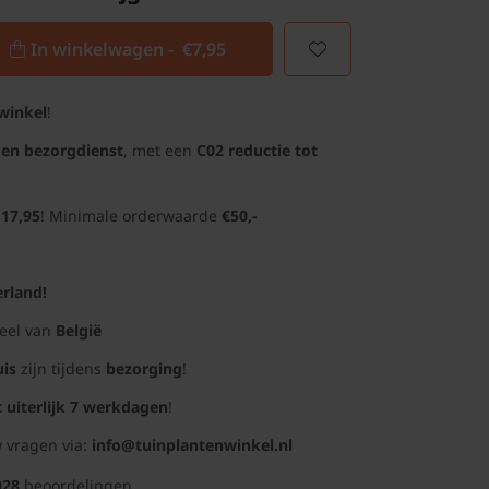
In winkelwagen -
€7,95
winkel
!
gen bezorgdienst
, met een
C02 reductie tot
 17,95
! Minimale orderwaarde
€50,-
rland!
deel van
België
uis
zijn tijdens
bezorging
!
t uiterlijk 7 werkdagen
!
 vragen via:
info@tuinplantenwinkel.nl
028
beoordelingen