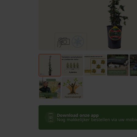
Bomen
Leibomen
Bloembollen
Tuinbenodigdheden
Kamerplanten
Bloempotten
Download onze app
Nog makkelijker bestellen via uw mobiel