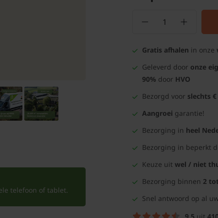
Gratis afhalen
in onze
Geleverd door
onze ei
90%
door
HVO
Bezorgd voor
slechts €
Aangroei
garantie!
Bezorging in
heel Nede
Bezorging in beperkt 
Keuze uit
wel / niet th
Bezorging binnen
2 to
e telefoon of tablet.
Snel antwoord op al uw
9.5
uit
41