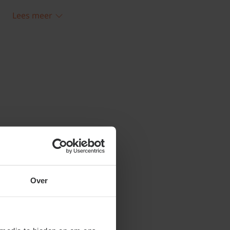
alace' snoeien en
Lees meer
t u, indien nodig, het beste wat vormsnoei
Over