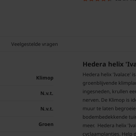
Veelgestelde vragen
Hedera helix 'Iv
Hedera helix 'Ivalace' i
Klimop
groenblijvende klimpla
ingesneden, krullen e
N.v.t.
nerven. De Klimop is i
muur te laten begroeie
N.v.t.
bodembedekkende tuinp
Groen
meer. Hedera helix 'I
cyclaamplantjes. Help 