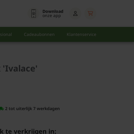
Download
onze app
sional
Cadeaubonnen
Klantenservice
 'Ivalace'
2 tot uiterlijk 7 werkdagen
k te verkrijgen in: