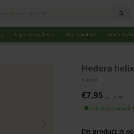
ij
Eigen bezorgdienst
Duurzaamheid
Groen Profes
Hedera helix
Klimop
€7,95
Incl. BTW
Online op voorraad
Dit product is oo