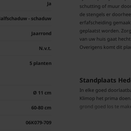
Ja
schutting of muur doo
de stengels er doorhee
alfschaduw - schaduw
erfafscheiding gemaakt
geplaatst worden. Zorg
Jaarrond
van uw huis gaat hecht
Overigens komt dit pla
N.v.t.
5 planten
Standplaats Hede
In elke goed doorlaatb
Ø 11 cm
Klimop het prima doen.
grond goed los te make
60-80 cm
06K079-709