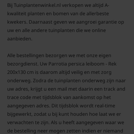
zomer worden de jonge scheuten van de Lei-
Bij Tuinplantenwinkel.nl verkopen we altijd A-
Vlamboom weggehaald. In de winter kunt u de
kwaliteit planten en bomen van de allerbeste
takkenstructuur van de Lei-Parrotia zo nodig op
kwekers. Daarnaast geven we aangroei garantie op
orde brengen. Op den duur ontstaat een steeds
uw en alle andere tuinplanten die we online
dichter takkenwerk en groeit de leiboom goed dicht.
aanbieden.
De Lei-Parrotia persica is niet gevoelig voor ziekten.
Alle bestellingen bezorgen we met onze eigen
bezorgdienst. Uw Parrotia persica leiboom - Rek
200x130 cm is daarom altijd veilig en met zorg
Bomen van tuinplantenwinkel.nl kunt u jaarrond
onderweg. Zodra de tuinplanten onderweg zijn naar
planten. Dit kan omdat we al onze bomen in pot
uw adres, krijgt u een mail met daarin een track and
leveren. Aanplanten in de herfst, winter, lente én
trace code met tijdsblok van aankomst op het
zomer is dus altijd mogelijk, met
aangegeven adres. Dit tijdsblok wordt real-time
aangroeigarantie!
bijgewerkt, zodat u bij kunt houden hoe laat we er
verwachten te zijn. Als u heeft aangegeven waar we
Een keuzehulp voor het kopen van leibomen op
de bestelling neer mogen zetten indien er niemand