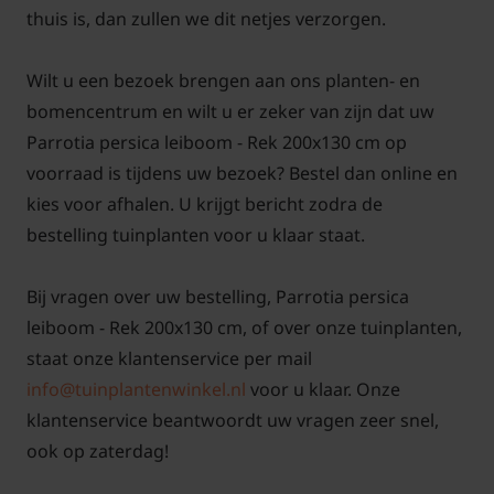
Tuinplantenwinkel.nl vindt u
hier!
thuis is, dan zullen we dit netjes verzorgen.
Voor snoei- en onderhoudstips voor de Lei-
Wilt u een bezoek brengen aan ons planten- en
Parrotia
klik hier!
bomencentrum en wilt u er zeker van zijn dat uw
Parrotia persica leiboom - Rek 200x130 cm op
voorraad is tijdens uw bezoek? Bestel dan online en
kies voor afhalen. U krijgt bericht zodra de
bestelling tuinplanten voor u klaar staat.
Bij vragen over uw bestelling, Parrotia persica
leiboom - Rek 200x130 cm, of over onze tuinplanten,
staat onze klantenservice per mail
info@tuinplantenwinkel.nl
voor u klaar. Onze
klantenservice beantwoordt uw vragen zeer snel,
ook op zaterdag!