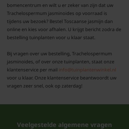
Als u bij
Tuinplantenwinkel.nl
deze mooie plant
bomencentrum en wilt u er zeker van zijn dat uw
koopt, dan wordt deze altijd in pot geleverd. Dit
Trachelospermum jasminoides op voorraad is
betekent dat de klimplant het hele jaar geplant kan
tijdens uw bezoek? Bestel Toscaanse jasmijn dan
worden behalve bij vorst; dus ook in de
online en kies voor afhalen. U krijgt bericht zodra de
zomermaanden. Let er dan wel op dat u de
bestelling tuinplanten voor u klaar staat.
klimplanten in de volle zon op een beschutte plaats
zet en ze bij warme en droge periodes voldoende
Bij vragen over uw bestelling, Trachelospermum
extra water krijgen. De kluit is dan nog niet
jasminoides, of over onze tuinplanten, staat onze
voldoende ontwikkeld om voldoende vocht uit de
klantenservice per mail
info@tuinplantenwinkel.nl
grond te zuigen. Wanneer de Witte Toscaanse
voor u klaar. Onze klantenservice beantwoordt uw
jasmijn in het najaar of winter wordt aangeplant,
vragen zeer snel, ook op zaterdag!
heeft u naar het water geven geen omkijken.
Doorgaans is de grond in die periode vochtig
genoeg.
Veelgestelde algemene vragen