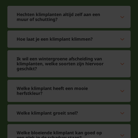
Indicatie potmaat per hoogte:
Hechten klimplanten altijd zelf aan een
muur of schutting?
Planthoogte 50/80 cm
Potmaat: Ø11 cm
Hoe laat je een klimplant klimmen?
Planthoogte 125/150
Potmaat: Ø17 cm
cm
Ik wil een wintergroene afscheiding van
klimplanten, welke soorten zijn hiervoor
geschikt?
Planthoogte 150/175
Potmaat: Ø19 cm
cm
Welke klimplant heeft een mooie
herfstkleur?
Planthoogte 175/200
Potmaat: Ø21 cm
cm
Welke klimplant groeit snel?
Planthoogte 200/250
Potmaat: Ø23 cm
cm
Welke bloeiende klimplant kan goed op
een plek in de schaduw staan?