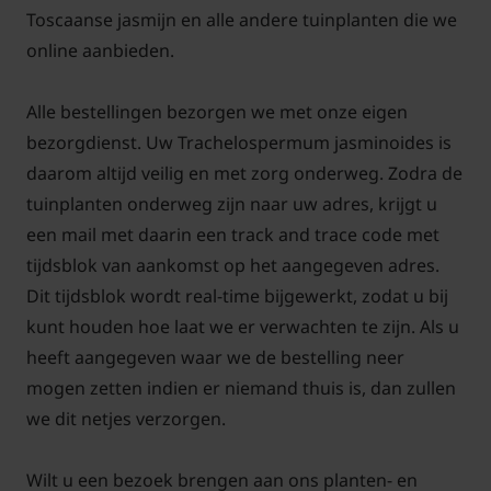
Snoei in het voorjaar oudere, verhoute takken licht
Toscaanse jasmijn en alle andere tuinplanten die we
terug, want Trachelospermum jasminoides bloeit op
online aanbieden.
jonge zijscheuten. Pak, als de Sterjasmijn in een pot
staat, in de winter de tuinplant goed in om de
Alle bestellingen bezorgen we met onze eigen
wortels tegen vorst te beschermen. Dat moet soms,
bezorgdienst. Uw Trachelospermum jasminoides is
tijdens strenge vorst (meer dan -10 ℃) ook in de
daarom altijd veilig en met zorg onderweg. Zodra de
volle grond gebeuren; breng dan een laag van
tuinplanten onderweg zijn naar uw adres, krijgt u
afgevallen bladeren rond de voet van de tuinplant
een mail met daarin een track and trace code met
aan en hang, indien nodig, tijdelijk een
vliesdoek
of
tijdsblok van aankomst op het aangegeven adres.
oude deken tegen de muur.
Dit tijdsblok wordt real-time bijgewerkt, zodat u bij
kunt houden hoe laat we er verwachten te zijn. Als u
heeft aangegeven waar we de bestelling neer
mogen zetten indien er niemand thuis is, dan zullen
Trachelospermum jasminoides,
we dit netjes verzorgen.
Toscaanse jasmijn planten
Wilt u een bezoek brengen aan ons planten- en