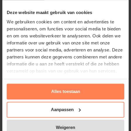
bedekte muur of schutting of een mooie haag.
Deze website maakt gebruik van cookies
Daarnaast worden deze mooie planten ook als
bodembedekker gebruikt. Behalve de 'gewone' witte
We gebruiken cookies om content en advertenties te
personaliseren, om functies voor social media te bieden
Toscaanse jasmijn bestaat er ook een roze
en om ons websiteverkeer te analyseren. Ook delen we
Toscaanse jasmijn plant, deze geeft dus roze
informatie over uw gebruik van onze site met onze
bloemen. Ook deze populaire klimplant zal op een
partners voor social media, adverteren en analyse. Deze
zonnige plek uitbundig bloeien, met stervormige
partners kunnen deze gegevens combineren met andere
bloemen die een heerlijke geur afgeven. De oude
informatie die u aan ze heeft verstrekt of die ze hebben
benaming van deze plant is Rhyncospermum
verzameld op basis van uw gebruik van hun services.
jasminoides.
Alles toestaan
Aanpassen
Standplaats Trachelospermum
Lees meer
jasminoides
Weigeren