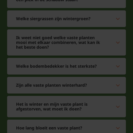
Welke siergrassen zijn wintergroen?
Let op!
De pot is NIET meegerekend bij de hoogtemaat
Ik weet niet goed welke vaste planten
van de plant. Het is de daadwerkelijke hoogte
mooi met elkaar combineren, wat kan ik
het beste doen?
van de plant! Daarnaast kan de potmaat ooit
afwijken door de vorm van de pot (breed-
laag/smal-hoog)
Welke bodembedekker is het sterkste?
Zijn alle vaste planten winterhard?
Veelgestelde vragen over
Het is winter en mijn vaste plant is
afgestorven, wat moet ik doen?
Trachelospermum jasminoides:
Hoe snel groeit Trachelospermum
Hoe lang bloeit een vaste plant?
jasminoides?