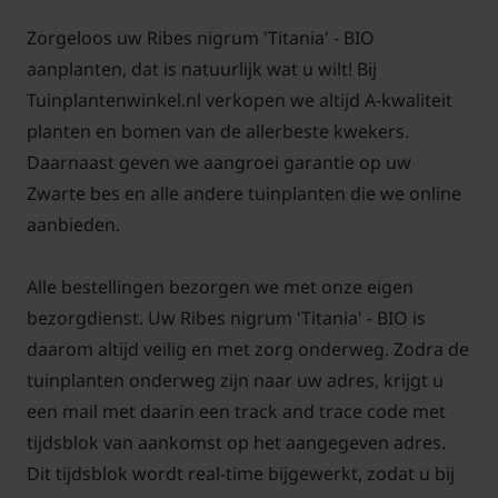
Zorgeloos uw Ribes nigrum 'Titania' - BIO
Ribes nigrum 'Titania' - BIO snoeien
aanplanten, dat is natuurlijk wat u wilt! Bij
Tuinplantenwinkel.nl verkopen we altijd A-kwaliteit
en onderhouden
planten en bomen van de allerbeste kwekers.
De Zwarte bes kan uitgroeien tot een struik van
Daarnaast geven we aangroei garantie op uw
ongeveer 1 tot anderhalve meter. Door te snoeien
Zwarte bes en alle andere tuinplanten die we online
zorgt u voor een rijkdragende bessenstruik. Knip
aanbieden.
daarvoor de oudste takken in hun geheel terug en
dun het jonge hout, zodat u ongeveer 10 tot 15
Alle bestellingen bezorgen we met onze eigen
stelen per struik overhoudt. De snoei vindt plaats
bezorgdienst. Uw Ribes nigrum 'Titania' - BIO is
tijdens of direct na de pluk. De Ribes nigrum draagt
daarom altijd veilig en met zorg onderweg. Zodra de
de meeste en grootste vruchten op het hout dat een
tuinplanten onderweg zijn naar uw adres, krijgt u
jaar oud is. De vruchten zijn rijp in juli of augustus.
een mail met daarin een track and trace code met
tijdsblok van aankomst op het aangegeven adres.
Dit tijdsblok wordt real-time bijgewerkt, zodat u bij