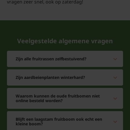
vragen zeer snel, ook op zaterdag!
Tuinplantenwinkel.nl is gecertificeerd onder
nummer 110920
Veelgestelde algemene vragen
Zijn alle fruitrassen zelfbestuivend?
Zijn aardbeienplanten winterhard?
Waarom kunnen de oude fruitbomen niet
online besteld worden?
Blijft een laagstam fruitboom ook echt een
kleine boom?