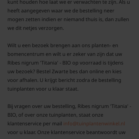
kunt houden hoe laat we er verwachten te zijn. Als u
heeft aangegeven waar we de bestelling neer
Tuinplantenwinkel.nl is voor de verkoop van deze
mogen zetten indien er niemand thuis is, dan zullen
biologisch geteelde fruitplanten gecertificeerd
we dit netjes verzorgen.
door SKAL onder SKAL-nummer 110920:
Wilt u een bezoek brengen aan ons planten- en
bomencentrum en wilt u er zeker van zijn dat uw
Ribes nigrum 'Titania' - BIO op voorraad is tijdens
uw bezoek? Bestel Zwarte bes dan online en kies
voor afhalen. U krijgt bericht zodra de bestelling
tuinplanten voor u klaar staat.
Bij vragen over uw bestelling, Ribes nigrum 'Titania' -
BIO, of over onze tuinplanten, staat onze
klantenservice per mail
info@tuinplantenwinkel.nl
voor u klaar. Onze klantenservice beantwoordt uw