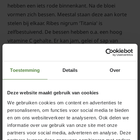
hebben een iets rode binnenkant. Na de bloei
vormen zich bessen. Meestal staan deze aan korte
stelen bij elkaar. Ribes nigrum 'Titania' is
zelfbestuivend. De bessen hebben o.a. een hoog
vitamine C gehalte. Er kan jam, gelei of sap van
gemaakt worden (Cassis).
Toestemming
Details
Over
Belangrijke info: Deze plant is biologisch
Deze website maakt gebruik van cookies
gekweekt door een, door SKAL gecertificeerde,
kwekerij. Dit houdt in dat de plant niet is
We gebruiken cookies om content en advertenties te
personaliseren, om functies voor social media te bieden
bespoten met insecticiden en dat er geen gebruik
en om ons websiteverkeer te analyseren. Ook delen we
wordt gemaakt van kunstmest. Bij de planten
informatie over uw gebruik van onze site met onze
treft u daarom soms wel eens een beestje (insect)
partners voor social media, adverteren en analyse. Deze
aan bij levering. Ook kan het blad her en der wat