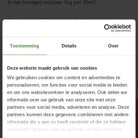
In het (vroege) voorjaar 1kg per 20m2
Daarna om de 2-3 maanden direct na het maaien
1kg per 50m2
Toestemming
Details
Over
Moestuin:
Lees meer
Over pas gespitte grond 1kg per 20m2
Deze website maakt gebruik van cookies
Gerelateerde producten
We gebruiken cookies om content en advertenties te
Tijdens de groei 1kg per 35m2
personaliseren, om functies voor social media te bieden
en om ons websiteverkeer te analyseren. Ook delen we
Fruitbomen:
informatie over uw gebruik van onze site met onze
partners voor social media, adverteren en analyse. Deze
partners kunnen deze gegevens combineren met andere
1 kg per 15m2
informatie die u aan ze heeft verstrekt of die ze hebben
verzameld op basis van uw gebruik van hun services.
Siertuin: