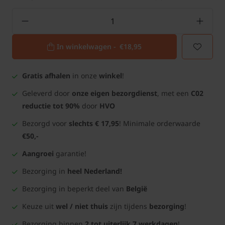
In winkelwagen -
€18,95
Gratis afhalen
in onze
winkel
!
Geleverd door
onze eigen bezorgdienst
, met een
C02
reductie tot 90%
door
HVO
Bezorgd voor
slechts € 17,95
! Minimale orderwaarde
€50,-
Aangroei
garantie!
Bezorging in
heel Nederland!
Bezorging in beperkt deel van
België
Keuze uit
wel / niet thuis
zijn tijdens
bezorging
!
Bezorging binnen
2 tot uiterlijk 7 werkdagen
!