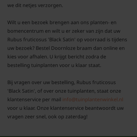
Rubus Black Satin geeft mooi zwarte vruchten. Een
we dit netjes verzorgen.
mooi najaar geeft een lange oogsttijd.
Wilt u een bezoek brengen aan ons planten- en
Heeft de Rubus fruticosus Black Satin
bomencentrum en wilt u er zeker van zijn dat uw
een opvallende bloeiwijze?
Rubus fruticosus 'Black Satin' op voorraad is tijdens
Deze braam heeft roze bloemen. Ondanks dat de
uw bezoek? Bestel Doornloze braam dan online en
bloemen niet de reden zijn om voor deze plant te
kies voor afhalen. U krijgt bericht zodra de
kiezen, is de bloeiwijze eigenlijk wel erg opvallend!
bestelling tuinplanten voor u klaar staat.
Uit elke bloem van deze plant ontstaat een heerlijke
vrucht die volop vitamine c bevat. Het bestuiven van
Bij vragen over uw bestelling, Rubus fruticosus
de bloemen gebeurt door zelfbestuiving. Hierdoor is
'Black Satin', of over onze tuinplanten, staat onze
er geen ander ras nodig om bramen aan de plant te
klantenservice per mail
info@tuinplantenwinkel.nl
krijgen. Toch kan het zeker leuk zijn om meerdere
voor u klaar. Onze klantenservice beantwoordt uw
bramen
aan te planten (ze worden ongeveer 2
vragen zeer snel, ook op zaterdag!
meter uit elkaar geplant). Door verschillende rassen
te nemen met vruchten die na elkaar afrijpen, krijgt