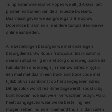
Veelgestelde vragen over Rubus
Tuinplantenwinkel.nl verkopen we altijd A-kwaliteit
fruticosus 'Black Satin':
planten en bomen van de allerbeste kwekers.
Daarnaast geven we aangroei garantie op uw
Wat moet ik doen met de takken
waaraan de vruchten gezeten
Doornloze braam en alle andere tuinplanten die we
hebben?
online aanbieden.
In de wintermaanden kunt u de dikke takken
Alle bestellingen bezorgen we met onze eigen
waaraan de vruchten hebben gezeten volledig
bezorgdienst. Uw Rubus fruticosus 'Black Satin' is
wegsnoeien. Deze takken sterven namelijk af. Vanuit
daarom altijd veilig en met zorg onderweg. Zodra de
de grond komen nieuwe scheuten die het komende
tuinplanten onderweg zijn naar uw adres, krijgt u
seizoen vruchten zullen dragen.
een mail met daarin een track and trace code met
Wanneer zijn de vruchten van deze
tijdsblok van aankomst op het aangegeven adres.
Doornloze braam rijp?
Dit tijdsblok wordt real-time bijgewerkt, zodat u bij
De Rubus fruticosus 'Black Satin' is een wat later
kunt houden hoe laat we er verwachten te zijn. Als u
rijpende braam. Dit betekent dat de rijpe bramen
heeft aangegeven waar we de bestelling neer
vanaf september kunnen worden geoogst. De
mogen zetten indien er niemand thuis is, dan zullen