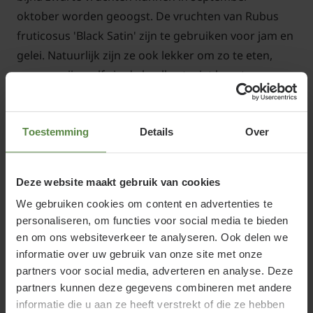
oktober worden geoogst. De vruchten van Rubus
fruticosus 'Black Satin' zijn te gebruiken voor jam en
gelei. Natuurlijk zijn ze ook lekker om zo te eten,
maar ze zijn, zelfs in de koelkast, niet lang te
bewaren.
Toestemming
Details
Over
Standplaats Rubus fruticosus 'Black
Deze website maakt gebruik van cookies
Satin'
We gebruiken cookies om content en advertenties te
Rubus fruticosus 'Black Satin' staat het liefst in de
personaliseren, om functies voor social media te bieden
zon in een goed waterdoorlaatbare, voedzame
en om ons websiteverkeer te analyseren. Ook delen we
bodem.
informatie over uw gebruik van onze site met onze
partners voor social media, adverteren en analyse. Deze
partners kunnen deze gegevens combineren met andere
informatie die u aan ze heeft verstrekt of die ze hebben