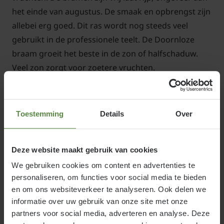
het einde van augustus. De smaak en opbrengst zijn
allebei erg goed. Dit ras wordt nog steeds veel
gebruikt in de professionele teelt. De Doornloze
braam groeit het beste in de zon of halfschaduw.
Veel zon zorgt voor zoetere vruchten.
Standplaats Rubus fruticosus
Toestemming
Details
Over
'Chester Thornless'
Deze website maakt gebruik van cookies
Bramen houden van een humeuze en vrij zure
We gebruiken cookies om content en advertenties te
voedingsbodem. We raden daarom aan om bij de
personaliseren, om functies voor social media te bieden
aanplant van een braam tuinturf te gebruiken.
en om ons websiteverkeer te analyseren. Ook delen we
Vermeng deze met de bodem en plant de
informatie over uw gebruik van onze site met onze
bramenplant in de met turf verrijkte grond.
partners voor social media, adverteren en analyse. Deze