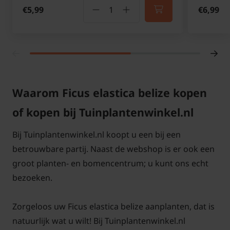
€5,99
€6,99
Giftig voor katten en honden?
De Ficus elastica 'Belize' is giftig voor katten en
honden bij inname. Het witte melksap dat vrijkomt
bij beschadiging van de bladeren of stelen kan
Waarom Ficus elastica belize kopen
irriterend werken. Zet de plant daarom buiten
of kopen bij Tuinplantenwinkel.nl
bereik van huisdieren.
Bij Tuinplantenwinkel.nl koopt u een bij een
betrouwbare partij. Naast de webshop is er ook een
groot planten- en bomencentrum; u kunt ons echt
bezoeken.
Ficus elastica 'Belize' verzorging
Deze plant vraagt weinig onderhoud en groeit
Zorgeloos uw Ficus elastica belize aanplanten, dat is
gestaag bij de juiste verzorging. Regelmatig water
natuurlijk wat u wilt! Bij Tuinplantenwinkel.nl