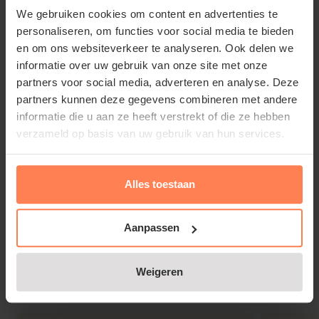
NIET MEEGELEVERD!
We gebruiken cookies om content en advertenties te
personaliseren, om functies voor social media te bieden
en om ons websiteverkeer te analyseren. Ook delen we
informatie over uw gebruik van onze site met onze
partners voor social media, adverteren en analyse. Deze
Standplaats: Licht, warmte en
partners kunnen deze gegevens combineren met andere
luchtvochtigheid
informatie die u aan ze heeft verstrekt of die ze hebben
verzameld op basis van uw gebruik van hun services.
De Ficus elastica 'Belize' doet het goed op een lichte
plek met veel indirect zonlicht. Een te donkere
Alles toestaan
standplaats kan de groei vertragen en de
bladkleuren minder intens maken. Hoewel hij
Aanpassen
halfschaduw verdraagt, is een lichte plek met
Lees meer
gefilterd zonlicht ideaal. Vermijd direct zonlicht,
want dit kan bladverbranding veroorzaken. De
Weigeren
Gerelateerde producten
temperatuur moet tussen de 18 en 26°C liggen, en
tocht moet worden vermeden. Een gemiddelde