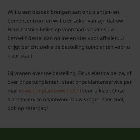
Voeding
Wilt u een bezoek brengen aan ons planten- en
bomencentrum en wilt u er zeker van zijn dat uw
Tijdens de groeiperiode (lente en zomer) kan de
Ficus elastica belize op voorraad is tijdens uw
plant baat hebben bij extra voeding. Gebruik een
bezoek? Bestel dan online en kies voor afhalen. U
standaard kamerplantenmeststof en pas de
krijgt bericht zodra de bestelling tuinplanten voor u
dosering aan op basis van de aanwijzingen op de
klaar staat.
verpakking. Overbemesting kan schade
veroorzaken, dus houd je aan de aanbevolen
Bij vragen over uw bestelling, Ficus elastica belize, of
hoeveelheid.
over onze tuinplanten, staat onze klantenservice per
mail
info@tuinplantenwinkel.nl
voor u klaar. Onze
klantenservice beantwoordt uw vragen zeer snel,
ook op zaterdag!
Verpotten
Verpot de plant elke twee tot drie jaar naar een iets
grotere pot met luchtige, goed doorlatende