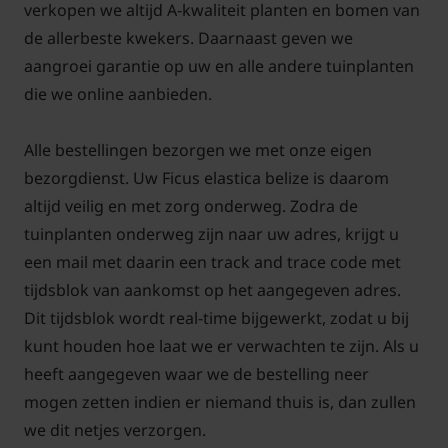
geven, een stabiele standplaats en af en toe voeding
verkopen we altijd A-kwaliteit planten en bomen van
zorgen ervoor dat hij jarenlang gezond blijft.
de allerbeste kwekers. Daarnaast geven we
aangroei garantie op uw en alle andere tuinplanten
die we online aanbieden.
Waterbehoefte
Alle bestellingen bezorgen we met onze eigen
bezorgdienst. Uw Ficus elastica belize is daarom
De Ficus elastica 'Belize' heeft een gematigde
altijd veilig en met zorg onderweg. Zodra de
waterbehoefte. Geef pas water wanneer de
tuinplanten onderweg zijn naar uw adres, krijgt u
bovenste laag van de potgrond droog aanvoelt.
een mail met daarin een track and trace code met
Voorkom dat er water in de pot blijft staan, want
tijdsblok van aankomst op het aangegeven adres.
stilstaand water kan wortelrot veroorzaken. In de
Dit tijdsblok wordt real-time bijgewerkt, zodat u bij
winter heeft de plant minder water nodig, omdat de
kunt houden hoe laat we er verwachten te zijn. Als u
groei dan vertraagt.
heeft aangegeven waar we de bestelling neer
mogen zetten indien er niemand thuis is, dan zullen
we dit netjes verzorgen.