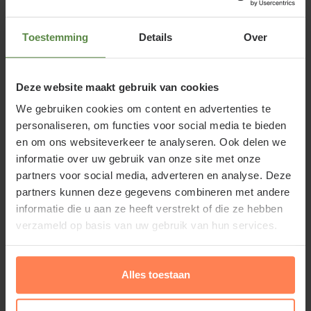
Toestemming
Details
Over
Standplaats Rhododendron Azalea
'Madame van Hecke'
Deze website maakt gebruik van cookies
De Japanse azalea staat het liefst in de zon. Het is
belangrijk om voor een zure, goed doorlaatbare
We gebruiken cookies om content en advertenties te
personaliseren, om functies voor social media te bieden
bodem te zorgen; gebruik daarom veel turf bij het
en om ons websiteverkeer te analyseren. Ook delen we
aanplanten, dat zorgt voor een zurig bodemmilieu.
informatie over uw gebruik van onze site met onze
partners voor social media, adverteren en analyse. Deze
partners kunnen deze gegevens combineren met andere
informatie die u aan ze heeft verstrekt of die ze hebben
Rhododendron Azalea 'Madame van
verzameld op basis van uw gebruik van hun services.
Hecke' snoeien en onderhouden
Om de bolvorm van de Rhododendron Azalea
Alles toestaan
'Madame van Hecke' te behouden, kunnen het hele
Lees meer
jaar uitlopers weggeknipt worden. In november