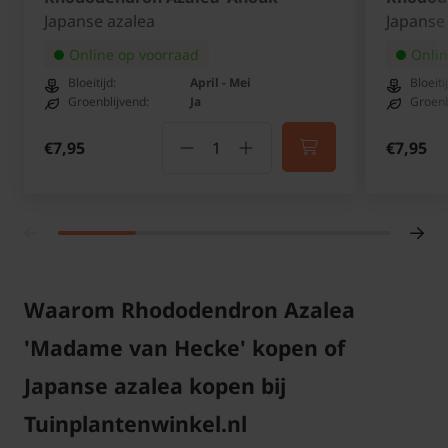
Ø 20/30 cm
3 planten
Ø 18 cm
Japanse azalea
Japanse
Ø 50/60 cm
3 planten
Ø 40 cm
Online op voorraad
Onlin
Bloeitijd:
April - Mei
Bloeiti
U kunt de gewenste maatvoering selecteren en
Groenblijvend:
Ja
Groenb
vervolgens het aantal bepalen. Dit aantal kunt u
€7,95
€7,95
eventueel nog wijzigen in uw winkelmand.
Let op!
De pot kan ooit in vorm afwijken, bijvoorbeeld wat
breder dan diep.
Waarom Rhododendron Azalea
'Madame van Hecke' kopen of
Japanse azalea kopen bij
Tuinplantenwinkel.nl