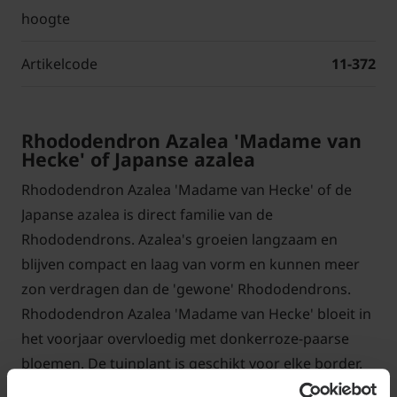
hoogte
Artikelcode
11-372
Rhododendron Azalea 'Madame van
Hecke' of Japanse azalea
Rhododendron Azalea 'Madame van Hecke' of de
Japanse azalea is direct familie van de
Rhododendrons. Azalea's groeien langzaam en
blijven compact en laag van vorm en kunnen meer
zon verdragen dan de 'gewone' Rhododendrons.
Rhododendron Azalea 'Madame van Hecke' bloeit in
het voorjaar overvloedig met donkerroze-paarse
bloemen. De tuinplant is geschikt voor elke border.