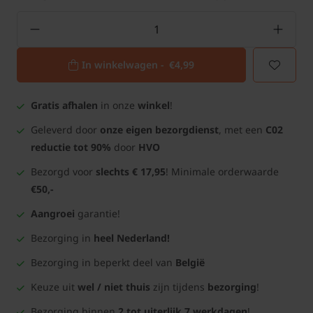
In winkelwagen -
€4,99
Gratis afhalen
in onze
winkel
!
Geleverd door
onze eigen bezorgdienst
, met een
C02
reductie tot 90%
door
HVO
Bezorgd voor
slechts € 17,95
! Minimale orderwaarde
€50,-
Aangroei
garantie!
Bezorging in
heel Nederland!
Bezorging in beperkt deel van
België
Keuze uit
wel / niet thuis
zijn tijdens
bezorging
!
Bezorging binnen
2 tot uiterlijk 7 werkdagen
!