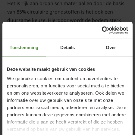
Het is rijk aan organisch materiaal en door de basis
van 85% circulaire grondstoffen is het ook een
duurzame keuze. Hierdoor wordt de bodem sterk
verbeterd, is er minder onderhoud aan de tuin
nodig en krijgt u een optimale voedingsbodem voor
al uw planten. Een bijkomend effect is een rustige,
Toestemming
Details
Over
egale en mooie aanblik van uw border.
Deze website maakt gebruik van cookies
We gebruiken cookies om content en advertenties te
personaliseren, om functies voor social media te bieden
Bio bemeste Tuinaarde is niet geschikt om
en om ons websiteverkeer te analyseren. Ook delen we
rechtstreeks in te planten ook niet in potten en
informatie over uw gebruik van onze site met onze
bakken; daarvoor is de zuurgraad en de hoeveelheid
partners voor social media, adverteren en analyse. Deze
meststof te groot; bovendien zal een gebrek aan
partners kunnen deze gegevens combineren met andere
informatie die u aan ze heeft verstrekt of die ze hebben
voldoende poriën de ontwikkeling van een gezond
verzameld op basis van uw gebruik van hun services.
wortelgestel afremmen. Gebruik voor