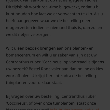
tijdsblok van aankomst op het aangegeven adres.
zon. Kalkrijke grond of wat steenachtige grond is
Dit tijdsblok wordt real-time bijgewerkt, zodat u bij
helemaal prima. In de border mag deze gerust
kunt houden hoe laat we er verwachten te zijn. Als u
tegen muren gezet worden en kan dus als rotsplant
heeft aangegeven waar we de bestelling neer
gebruikt worden.
mogen zetten indien er niemand thuis is, dan zullen
we dit netjes verzorgen.
Wilt u een bezoek brengen aan ons planten- en
Is de Centranthus ruber 'Coccineus'
bomencentrum en wilt u er zeker van zijn dat uw
of rode valeriaan een vaste plant?
Centranthus ruber 'Coccineus' op voorraad is tijdens
Rode valeriaan is een vaste plant die men goed kan
uw bezoek? Bestel Rode valeriaan dan online en kies
combineren met andere, eventueel kruidige vaste
voor afhalen. U krijgt bericht zodra de bestelling
planten die ook van volle zon houden. De gewone
tuinplanten voor u klaar staat.
Centranthus ruber wordt ook wel gebruikt als
kruiden plant en kan verwerkt worden in een salade
Bij vragen over uw bestelling, Centranthus ruber
bijvoorbeeld.
'Coccineus', of over onze tuinplanten, staat onze