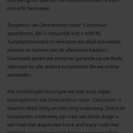
ook een groot planten- en bomencentrum; u kunt
zodat nieuwe, frisse scheuten voldoende licht en
ons echt bezoeken.
ruimte krijgen.
Zorgeloos uw Centranthus ruber 'Coccineus'
aanplanten, dat is natuurlijk wat u wilt! Bij
Tuinplantenwinkel.nl verkopen we altijd A-kwaliteit
planten en bomen van de allerbeste kwekers.
Veelgestelde vragen over
Daarnaast geven we aangroei garantie op uw Rode
Centranthus ruber 'Coccineus'
valeriaan en alle andere tuinplanten die we online
Wat is de beste standplaats voor de
aanbieden.
Centranthus ruber 'Coccineus'?
De Nederlandse naam van de Centranthus ruber
Alle bestellingen bezorgen we met onze eigen
'Coccineus' is Rode Spoorbloem of wordt ook wel
bezorgdienst. Uw Centranthus ruber 'Coccineus' is
Rode Valeriaan genoemd. Omdat deze in Nederland
daarom altijd veilig en met zorg onderweg. Zodra de
veel langs de spoorweg groeit wordt deze dus Rode
tuinplanten onderweg zijn naar uw adres, krijgt u
spoorbloem genoemd. De standplaats voor
een mail met daarin een track and trace code met
Centranthus ruber 'Coccineus' is graag in de volle