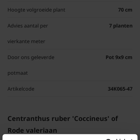
Hoogte volgroeide plant
70 cm
Advies aantal per
7 planten
vierkante meter
Door ons geleverde
Pot 9x9 cm
potmaat
Artikelcode
34K065-47
Centranthus ruber 'Coccineus' of
Rode valeriaan