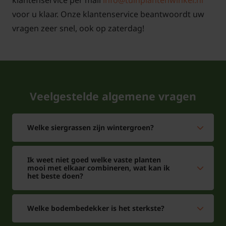
klantenservice per mail
info@tuinplantenwinkel.nl
voor u klaar. Onze klantenservice beantwoordt uw
vragen zeer snel, ook op zaterdag!
Hoe ziet er Rode Valeriaan eruit?
De Centranthus ruber 'Coccineus' of Rode Valeriaan
heeft kruisgewijs tegenoverstaande blauwgroene
bladeren. De bloeitijd is in de maanden mei tot juli
Veelgestelde algemene vragen
met roze tot rode bloemen in trosjes. Als men de
Rode Valeriaan na de bloei terug knipt kan het zijn
Welke siergrassen zijn wintergroen?
dat er nog een tweede bloei komt. Dus zo kan men
er voor zorgen dat er een lange bloei is. In de winter
is de Spoorbloem niet wintergroen.
Ik weet niet goed welke vaste planten
mooi met elkaar combineren, wat kan ik
het beste doen?
Welke bodembedekker is het sterkste?