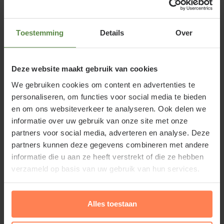
Centranthus ruber 'Coccineus' (Spoorbloem) is een
mooie roze/rood bloeiende borderplant met
decoratieve bloemen. De bloei van deze Spoorbloem
Toestemming
Details
Over
start in de vroege zomer. Het is een kweekvorm van
de mediterrane Rode valeriaan. De tuinplant trekt
Deze website maakt gebruik van cookies
bijen, vlinders en hommels aan en is rijk aan nectar.
We gebruiken cookies om content en advertenties te
Soms ontstaat dan een wit bloeiende variant. De
personaliseren, om functies voor social media te bieden
plant wordt ook spoorbloem genoemd. Dit verwijst
en om ons websiteverkeer te analyseren. Ook delen we
naar het feit dat de plant zich goed thuis voelt langs
informatie over uw gebruik van onze site met onze
het spoor tussen het grind waar de bielzen in liggen.
partners voor social media, adverteren en analyse. Deze
partners kunnen deze gegevens combineren met andere
informatie die u aan ze heeft verstrekt of die ze hebben
verzameld op basis van uw gebruik van hun services.
Standplaats Centranthus ruber
Alles toestaan
'Coccineus'