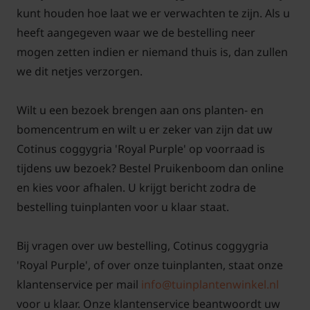
coggygria 'Royal Purple'
kunt houden hoe laat we er verwachten te zijn. Als u
Is de Cotinus winterhard?
heeft aangegeven waar we de bestelling neer
mogen zetten indien er niemand thuis is, dan zullen
Antwoord: Ja hoor, de Cotinus coggygria 'Royal
we dit netjes verzorgen.
Purple' kan zeer goed tegen de vorst.
Wilt u een bezoek brengen aan ons planten- en
bomencentrum en wilt u er zeker van zijn dat uw
Cotinus coggygria 'Royal Purple' op voorraad is
Hoe snel groeit de Pruikenboom?
tijdens uw bezoek? Bestel Pruikenboom dan online
Antwoord: Dat valt wel mee, hij haalt een
en kies voor afhalen. U krijgt bericht zodra de
gemiddelde groeisnelheid van 20 - 30 cm per jaar.
bestelling tuinplanten voor u klaar staat.
Bij vragen over uw bestelling, Cotinus coggygria
'Royal Purple', of over onze tuinplanten, staat onze
Hoe Cotinus snoeien?
klantenservice per mail
info@tuinplantenwinkel.nl
Antwoord: Veel snoei heeft een pruikenboom niet
voor u klaar. Onze klantenservice beantwoordt uw