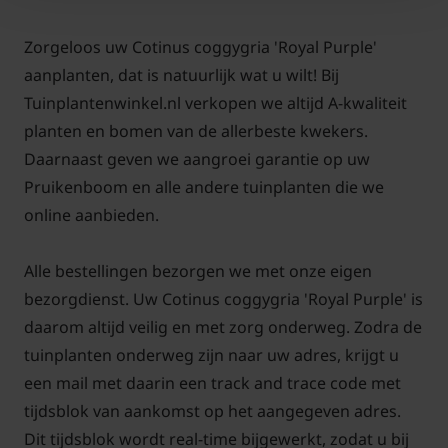
Zorgeloos uw Cotinus coggygria 'Royal Purple'
Cotinus coggygria 'Royal Purple'
aanplanten, dat is natuurlijk wat u wilt! Bij
Tuinplantenwinkel.nl verkopen we altijd A-kwaliteit
snoeien en onderhouden
planten en bomen van de allerbeste kwekers.
De Cotinus coggygria 'Royal Purple' groeit wat grillig
Daarnaast geven we aangroei garantie op uw
en is indien gewenst prima te snoeien om hem in
Pruikenboom en alle andere tuinplanten die we
model te houden. Het mooist komt deze tuinplant
online aanbieden.
toch tot zijn recht als hij mag uitgroeien tot een wat
lossere groeivorm. Indien nodig kunt u in het
Alle bestellingen bezorgen we met onze eigen
voorjaar ca. 1/3 van de oude takken wegsnoeien.
bezorgdienst. Uw Cotinus coggygria 'Royal Purple' is
daarom altijd veilig en met zorg onderweg. Zodra de
tuinplanten onderweg zijn naar uw adres, krijgt u
een mail met daarin een track and trace code met
tijdsblok van aankomst op het aangegeven adres.
Veel gestelde vragen over Cotinus
Dit tijdsblok wordt real-time bijgewerkt, zodat u bij