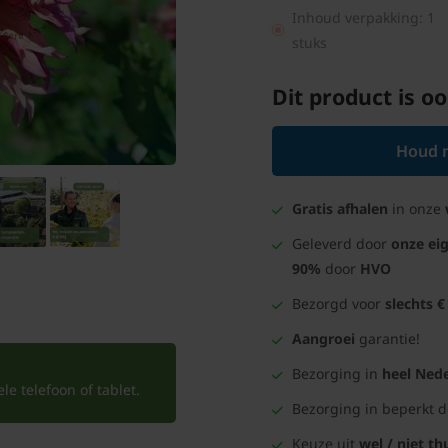
Inhoud verpakking: 1
stuks
Dit product is oo
Houd m
Gratis afhalen
in onze
Geleverd door
onze ei
90%
door
HVO
Bezorgd voor
slechts €
Aangroei
garantie!
Bezorging in
heel Nede
e telefoon of tablet.
Bezorging in beperkt 
Keuze uit
wel / niet th