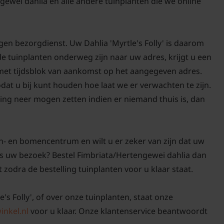
ewei dahlia en alle andere tuinplanten die we online
Dahlia is geen winterh
gemakkelijk vorstvrij 
weer terug planten.
gen bezorgdienst. Uw Dahlia 'Myrtle's Folly' is daarom
de tuinplanten onderweg zijn naar uw adres, krijgt u een
 met tijdsblok van aankomst op het aangegeven adres.
odat u bij kunt houden hoe laat we er verwachten te zijn.
De knol van deze zomerb
ing neer mogen zetten indien er niemand thuis is, dan
zijn geheel uit de gron
ongeveer 10-20 centimet
zand dat aan de knol kl
n- en bomencentrum en wilt u er zeker van zijn dat uw
dens uw bezoek? Bestel Fimbriata/Hertengewei dahlia dan
t zodra de bestelling tuinplanten voor u klaar staat.
Daarna kunt u de knol v
e's Folly', of over onze tuinplanten, staat onze
open doos of luchtige k
inkel.nl
voor u klaar. Onze klantenservice beantwoordt
koele en donkere ruimt