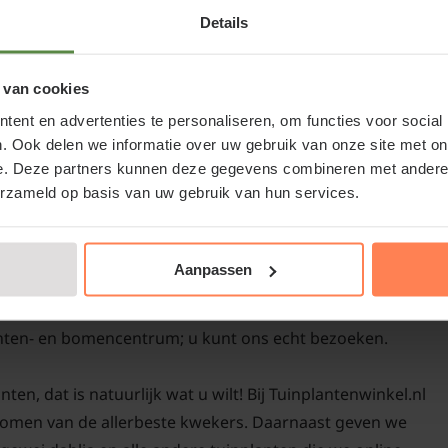
tuinindelingen.
Details
Keuze afhankelijk
Dahlia 'Myrtle's 
36-4707
 van cookies
onderhouden
ent en advertenties te personaliseren, om functies voor social
. Ook delen we informatie over uw gebruik van onze site met on
Het snoeien en onderhou
e. Deze partners kunnen deze gegevens combineren met andere i
eenvoudig. Dode of b
erzameld op basis van uw gebruik van hun services.
worden verwijderd om 
y' kopen of Fimbriata/Hertengewei
te produceren en om ee
nkel.nl
het groeiseizoen is he
Aanpassen
water te geven, vooral 
iata/Hertengewei dahlia bij een betrouwbare partij.
langzaam vrijkomende 
anten- en bomencentrum; u kunt ons echt bezoeken.
worden toegepast om de
ten, dat is natuurlijk wat u wilt! Bij Tuinplantenwinkel.nl
Dahlia 'Myrtle's
 bomen van de allerbeste kwekers. Daarnaast geven we