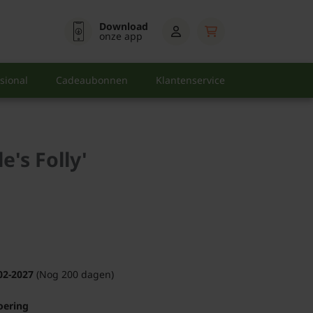
Download
onze app
sional
Cadeaubonnen
Klantenservice
e's Folly'
02-2027
(Nog 200 dagen)
oering