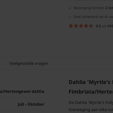
Bezorging binnen
2 to
Snel antwoord op al uw
9.5
uit
41
Veelgestelde vragen
Dahlia 'Myrtle's 
Fimbriata/Hert
ta/Hertengewei dahlia
De Dahlia 'Myrtle's Fol
Juli - Oktober
toevoeging aan elke tu