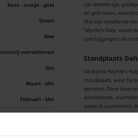
zijn weelderige, gelaa
Roze - oranje - geel
en gele tinten, waardo
Groen
Met zijn opvallende bl
'Myrtle's Folly' zowel
Nee
voorbijgangers als nutt
Vorstvrij overwinteren
Standplaats Dahli
Zon
De Dahlia 'Myrtle's Fol
standplaats, waar hij m
Maart - Mei
genieten. Deze bloeme
doorlatende, vruchtbar
Februari - Mei
water te voorkomen, du
water gemakkelijk kan 
90 cm
verkleinen. Bovendien 
Klasse I
bloembedden als in pot