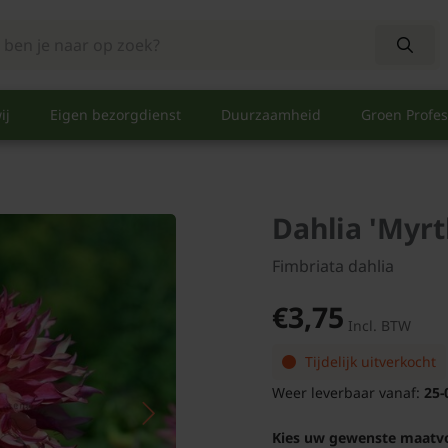
ij
Eigen bezorgdienst
Duurzaamheid
Groen Profes
Dahlia 'Myrtl
Fimbriata dahlia
€3,75
Incl. BTW
Tijdelijk uitverkocht
Weer leverbaar vanaf:
25-
Kies uw gewenste maatv