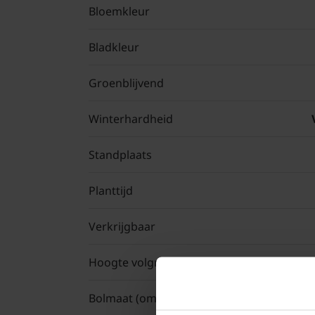
Bloemkleur
Bladkleur
Groenblijvend
Winterhardheid
Standplaats
Planttijd
Verkrijgbaar
Hoogte volgroeide plant
Bolmaat (omtrek)