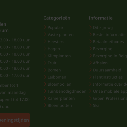
Categorieën
Informatie
den
Populair
Dit zijn wij
trum
Vaste planten
Bestel informatie
3.00 - 18.00 uur
Heesters
Betaalmethodes
0.00 - 18.00 uur
Hagen
Bezorging
0.00 - 18.00 uur
Klimplanten
Bezorging in Belg
0.00 - 18.00 uur
Fruit
Afhalen
0.00 - 18.00 uur
Bomen
Duurzaamheid
0.00 - 17.00 uur
Leibomen
Plantinstructies
Bloembollen
Informatie over de
mber tot 1
Tuinbenodigdheden
Onze mobiele ap
j van maandag
Kamerplanten
Groen Profession
eopend tot 17:00
Bloempotten
Skal
0 uur.
peningstijden