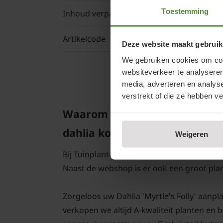
Toestemming
Inhoud verpakking
Artikelcode
Deze website maakt gebruik
We gebruiken cookies om cont
websiteverkeer te analyseren
media, adverteren en analys
verstrekt of die ze hebben v
Waarom Dahlia 'Myrtle's Foll
dahlia kopen bij Tuinplantenwi
Weigeren
Bij Tuinplantenwinkel.nl koopt u een Fimbr
Naast de webshop is er ook een groot pl
Zorgeloos uw Dahlia 'Myrtle's Folly' aanplan
verkopen we altijd A-kwaliteit planten en