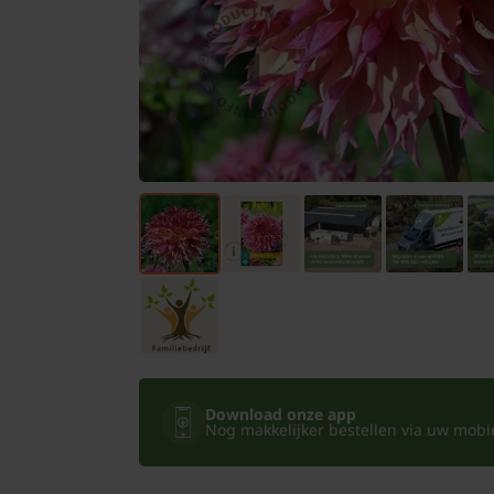
Bomen
Leibomen
Bloembollen
Tuinbenodigdheden
Kamerplanten
Bloempotten
Download onze app
Nog makkelijker bestellen via uw mobiel