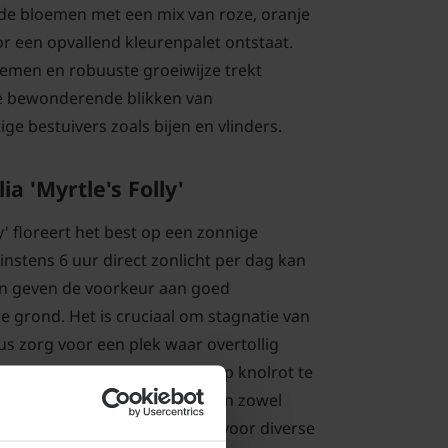
gde bloemen met een mix van roze, oranje
or een opvallend kleurenpalet ontstaat.
oemen en robuuste groeiwijze trekt
 de bewonderende blikken van
ige bestuivers zoals bijen en vlinders.
a 'Myrtle's Folly'
ly' floreert het best op een zonnige
instens 6 uur direct zonlicht per dag kan
n geven de voorkeur aan goed
e grond. Het is cruciaal om stagnatie van
s zorg voor een plek waar overtollig
weglopen. Dit helpt de kans op knolrot te
kan deze dahlia goed gedijen in zowel
ten, waardoor hij geschikt is voor diverse