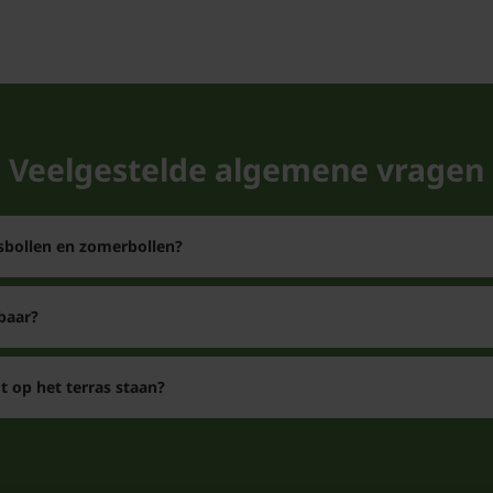
onverwarmde schuur o
In het voorjaar kunt u 
Veelgestelde algemene vragen
of in een pot zoals u w
rsbollen en zomerbollen?
baar?
 op het terras staan?