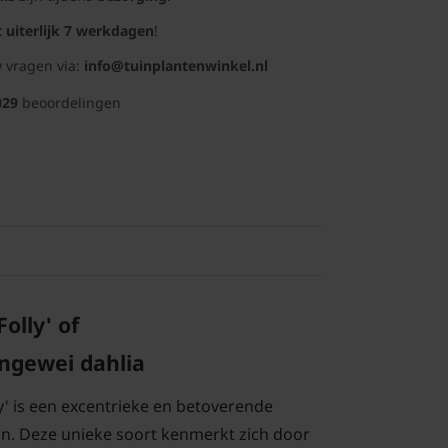
t uiterlijk 7 werkdagen
!
 vragen via:
info@tuinplantenwinkel.nl
029
beoordelingen
Folly' of
engewei
dahlia
ly' is een excentrieke en betoverende
in. Deze unieke soort kenmerkt zich door