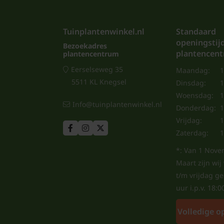
Tuinplantenwinkel.nl
Standaard
openingstij
Bezoekadres
plantencen
plantencentrum
Eerselseweg 35
Maandag:
1
5511 KL Knegsel
Dinsdag:
1
Woensdag:
1
Info@tuinplantenwinkel.nl
Donderdag:
1
Vrijdag:
1
Zaterdag:
1
*: Van 1 Nove
Maart zijn wi
t/m vrijdag g
uur i.p.v. 18:0
Volledige o