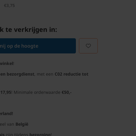
€3,75
k te verkrijgen in:
ij op de hoogte
winkel
!
gen bezorgdienst
, met een
C02 reductie tot
 17,95
! Minimale orderwaarde
€50,-
rland!
deel van
België
uis
zijn tijdens
bezorging
!