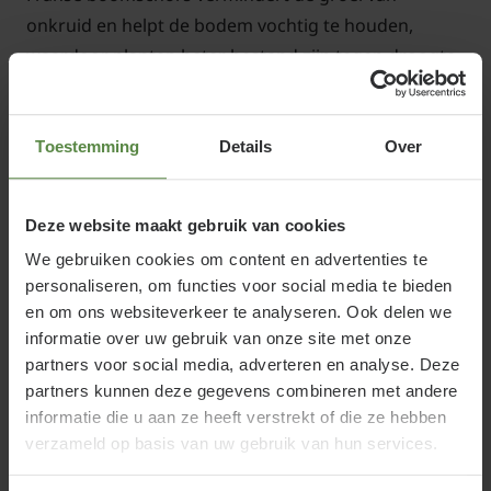
onkruid en helpt de bodem vochtig te houden,
waardoor planten beter bestand zijn tegen droogte.
In de winter beschermt de schors de wortels van
planten tegen vorst. Daarnaast verhoogt het de
biodiversiteit door een schuilplaats te bieden aan
Toestemming
Details
Over
nuttige insecten en kleine dieren.
Deze website maakt gebruik van cookies
Ideaal voor paden en borders
We gebruiken cookies om content en advertenties te
personaliseren, om functies voor social media te bieden
Deze boomschors is een uitstekende keuze voor de
en om ons websiteverkeer te analyseren. Ook delen we
aanleg van halfverharde paden door de tuin. Het
informatie over uw gebruik van onze site met onze
biedt een stevige, natuurlijke ondergrond die lang
partners voor social media, adverteren en analyse. Deze
meegaat. Daarnaast is het perfect voor het opvullen
partners kunnen deze gegevens combineren met andere
Lees meer
van ruimtes tussen tuinplanten in borders,
informatie die u aan ze heeft verstrekt of die ze hebben
verzameld op basis van uw gebruik van hun services.
waardoor een nette en verzorgde uitstraling
ontstaat. In combinatie met antiworteldoek zorgt