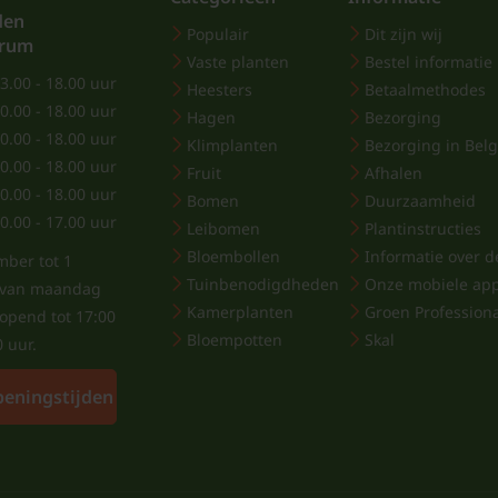
den
Populair
Dit zijn wij
trum
Vaste planten
Bestel informatie
3.00 - 18.00 uur
Heesters
Betaalmethodes
0.00 - 18.00 uur
Hagen
Bezorging
0.00 - 18.00 uur
Klimplanten
Bezorging in Belg
0.00 - 18.00 uur
Fruit
Afhalen
0.00 - 18.00 uur
Bomen
Duurzaamheid
0.00 - 17.00 uur
Leibomen
Plantinstructies
Bloembollen
Informatie over de
mber tot 1
Tuinbenodigdheden
Onze mobiele ap
j van maandag
Kamerplanten
Groen Profession
eopend tot 17:00
Bloempotten
Skal
0 uur.
peningstijden