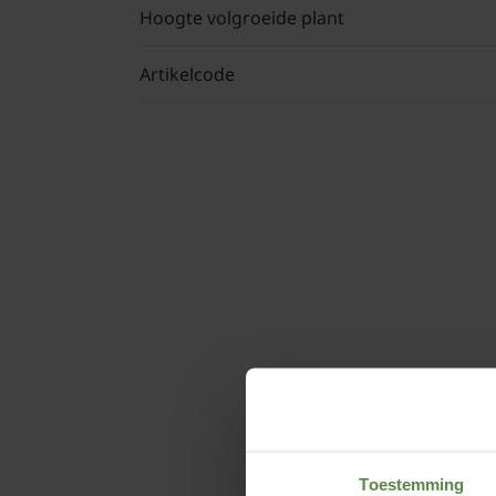
Hoogte volgroeide plant
Artikelcode
Toestemming