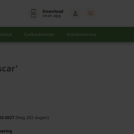
Download
onze app
sional
Cadeaubonnen
Klantenservice
scar'
02-2027
(Nog 202 dagen)
oering