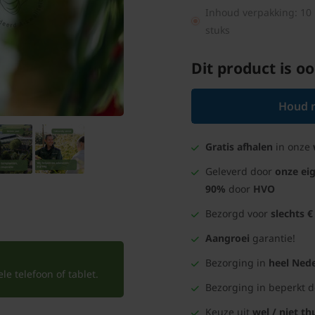
Inhoud verpakking: 10
stuks
Dit product is oo
Houd m
Gratis afhalen
in onze
Geleverd door
onze ei
90%
door
HVO
Bezorgd voor
slechts €
Aangroei
garantie!
Bezorging in
heel Nede
e telefoon of tablet.
Bezorging in beperkt 
Keuze uit
wel / niet th