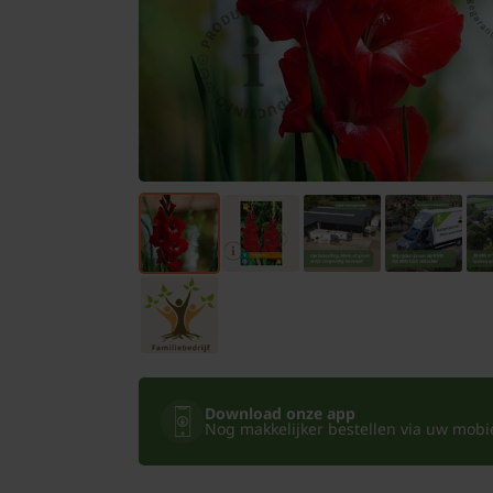
Bomen
Leibomen
Bloembollen
Tuinbenodigdheden
Kamerplanten
Bloempotten
Download onze app
Nog makkelijker bestellen via uw mobiel