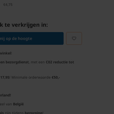
€4,75
k te verkrijgen in:
ij op de hoogte
winkel
!
gen bezorgdienst
, met een
C02 reductie tot
 17,95
! Minimale orderwaarde
€50,-
rland!
deel van
België
uis
zijn tijdens
bezorging
!