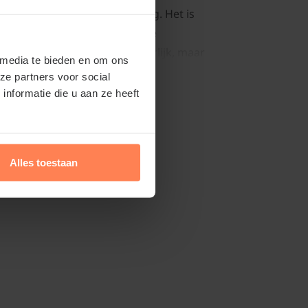
olus 'Oscar' is vrij eenvoudig. Het is
bloeide bloemen regelmatig te
rt niet alleen een netter uiterlijk, maar
 media te bieden en om ons
nt om nieuwe bloemen te produceren. Zorg
ze partners voor social
en ondersteunt met stokken of frames,
Lees meer
nformatie die u aan ze heeft
bieden, omdat de lange stengels kunnen
t een evenwichtige, langzaam
an het begin van het groeiseizoen kan de
Alles toestaan
' overwinteren
winterhard knolgewas. U kunt de gladiolen
stvrij bewaren en deze in het volgende
anten.