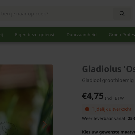
ij
Eigen bezorgdienst
Duurzaamheid
Groen Profes
Gladiolus 'O
Gladiool grootbloemig
€4,75
Incl. BTW
Tijdelijk uitverkocht
Weer leverbaar vanaf:
25-
Kies uw gewenste maatv