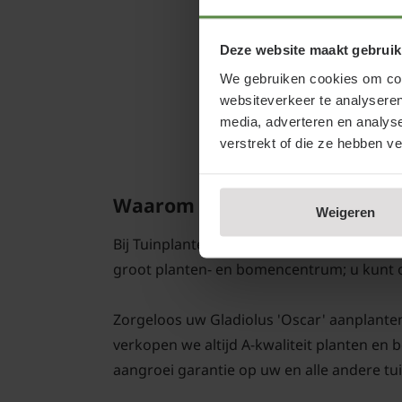
Deze website maakt gebruik
We gebruiken cookies om cont
websiteverkeer te analyseren
media, adverteren en analys
verstrekt of die ze hebben v
Waarom Gladiolus 'Oscar' kope
Weigeren
Bij Tuinplantenwinkel.nl koopt u een bij e
groot planten- en bomencentrum; u kunt 
Zorgeloos uw Gladiolus 'Oscar' aanplanten, 
verkopen we altijd A-kwaliteit planten en
aangroei garantie op uw en alle andere tu