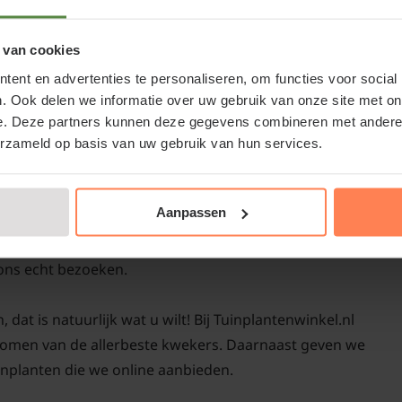
Het onderhoud van Gladi
belangrijk om de uitge
 van cookies
verwijderen. Dit bevorde
ent en advertenties te personaliseren, om functies voor social
stimuleert ook de pla
. Ook delen we informatie over uw gebruik van onze site met on
ervoor dat je de plant
e. Deze partners kunnen deze gegevens combineren met andere i
vooral in winderige ge
erzameld op basis van uw gebruik van hun services.
knakken. Bemesting me
vrijkomende meststof a
n of kopen bij Tuinplantenwinkel.nl
Aanpassen
bloei bevorderen.
en betrouwbare partij. Naast de webshop is er ook een
ons echt bezoeken.
Gladiolus 'Oscar
Deze gladiool is geen 
dat is natuurlijk wat u wilt! Bij Tuinplantenwinkel.nl
echter gemakkelijk vor
 bomen van de allerbeste kwekers. Daarnaast geven we
voorjaar weer terug pl
inplanten die we online aanbieden.