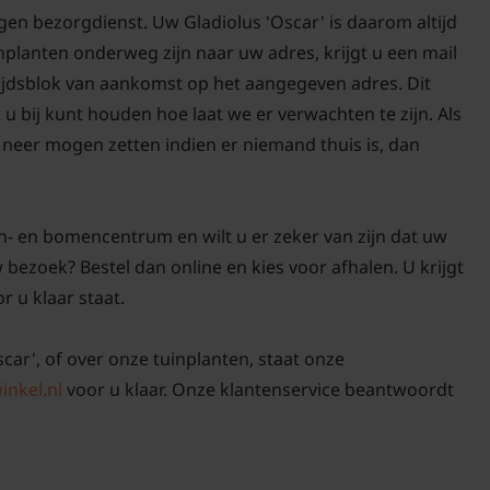
gen bezorgdienst. Uw Gladiolus 'Oscar' is daarom altijd
nplanten onderweg zijn naar uw adres, krijgt u een mail
De bol van deze zomerbl
tijdsblok van aankomst op het aangegeven adres. Dit
geheel uit de grond. Kn
 u bij kunt houden hoe laat we er verwachten te zijn. Als
ongeveer 10 centimeter
neer mogen zetten indien er niemand thuis is, dan
dat aan de bol kleeft v
vorstvrij overwinteren.
krat neer en zet hem in
n- en bomencentrum en wilt u er zeker van zijn dat uw
Denk bijvoorbeeld aan
 bezoek? Bestel dan online en kies voor afhalen. U krijgt
r u klaar staat.
scar', of over onze tuinplanten, staat onze
inkel.nl
voor u klaar. Onze klantenservice beantwoordt
In het voorjaar kunt u 
in een pot zoals u wens