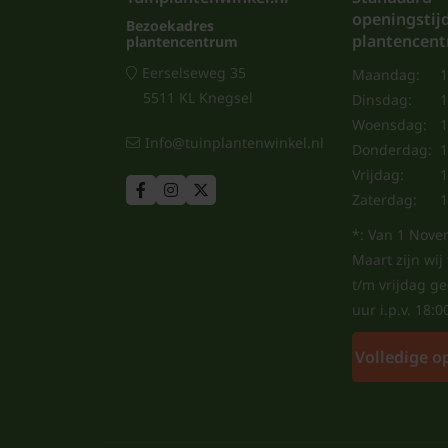
openingstij
Bezoekadres
plantencen
plantencentrum
Eerselseweg 35
Maandag:
1
5511 KL Knegsel
Dinsdag:
1
Woensdag:
1
Info@tuinplantenwinkel.nl
Donderdag:
1
Vrijdag:
1
Zaterdag:
1
*: Van 1 Nove
Maart zijn wi
t/m vrijdag g
uur i.p.v. 18:0
Volledige o