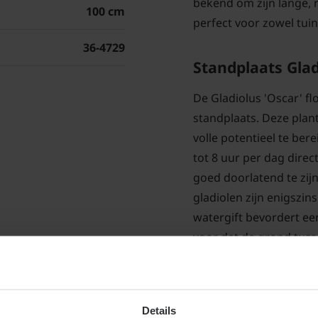
bekend om zijn lange, r
100 cm
perfect voor zowel tui
36-4729
Standplaats Glad
De Gladiolus 'Oscar' fl
standplaats. Deze plant
volle potentieel te ber
tot 8 uur per dag direct
goed doorlatend te zi
gladiolen zijn enigszi
watergift bevordert ee
voor dat de grond tuss
wortelrot te voorkome
Gladiolus 'Osca
Details