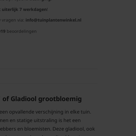
t uiterlijk 7 werkdagen
!
 vragen via:
info@tuinplantenwinkel.nl
019
beoordelingen
' of Gladiool grootbloemig
een opvallende verschijning in elke tuin.
en en statige uitstraling is het een
hebbers en bloemisten. Deze gladiool, ook