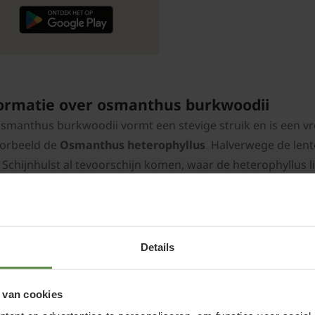
ormatie over osmanthus burkwoodii
smanthus burkwoodii vormt een stevige struik en is een vro
oorbeeld de
Osmanthus heterophyllus
.
Halverwege de lente
 Schijnhulst al tevoorschijn komen, waar de heterophyllus l
e bloemen van de Osmanthus Burkwoodii hebben bovendien 
jasmijn. Het blad van de Schijnhulst heeft wel wat weg van
at stugger.
Details
 van cookies
manthus burkwoodii planten