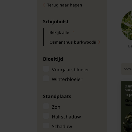
Terug naar hagen
Bomen
Leibomen
Schijnhulst
Bekijk alle
Bloembollen
Osmanthus burkwoodii
Be
Tuinbenodigdheden
Bloeitijd
Kamerplanten
Voorjaarsbloeier
Sorte
Winterbloeier
Bloempotten
Standplaats
Zon
Halfschaduw
Schaduw