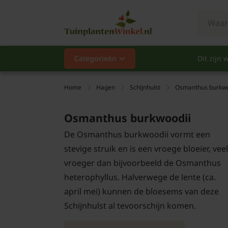
Categorieën
Dit zijn w
Categorieën
Populair
Home
Hagen
Schijnhulst
Osmanthus burkwo
Vaste planten
Osmanthus burkwoodii
De Osmanthus burkwoodii vormt een
Heesters
stevige struik en is een vroege bloeier, veel
Hagen
vroeger dan bijvoorbeeld de Osmanthus
heterophyllus. Halverwege de lente (ca.
Klimplanten
april mei) kunnen de bloesems van deze
Schijnhulst al tevoorschijn komen.
Fruit