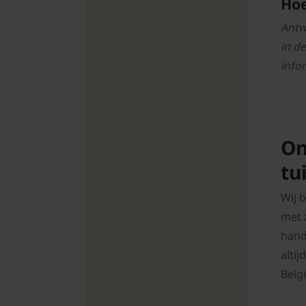
Hoe
Antw
in d
info
On
tu
Wij 
met 
hand
alti
Belgi