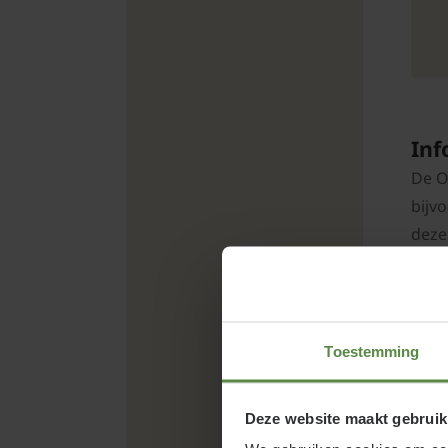
Inf
De O
bijv
deze
witt
aan 
is w
Toestemming
Deze website maakt gebruik
Os