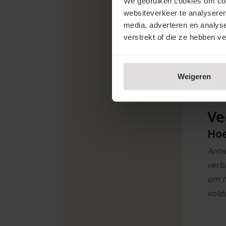
We gebruiken cookies om cont
Osma
websiteverkeer te analyseren
media, adverteren en analys
staa
verstrekt of die ze hebben v
gemak
half
Weigeren
Ve
Hoe
Antw
verb
om h
vold