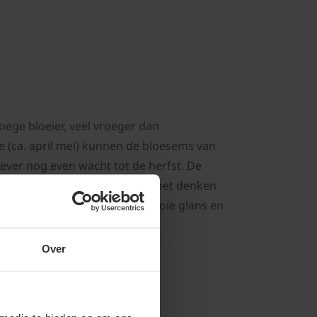
ege bloeier, veel vroeger dan
 (ca. april mei) kunnen de bloesems van
iever nog even wacht tot de herfst. De
een heerlijke geur die erg doet denken
 de Liguster maar heeft een mooie glans en
Over