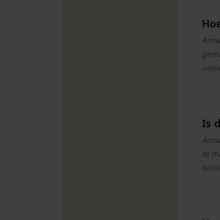
Hoe
Antw
gema
uitei
Is 
Antw
te m
tuin