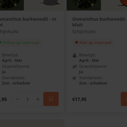
smanthus burkwoodii - in
Osmanthus burkwoodii 
ot
kluit
hijnhulst
Schijnhulst
Online op voorraad
Niet op voorraad
Bloeitijd:
Bloeitijd:
April - Mei
April - Mei
Groenblijvend:
Groenblijvend:
Ja
Ja
Standplaats:
Standplaats:
Zon - schaduw
Zon - schaduw
,95
€17,95