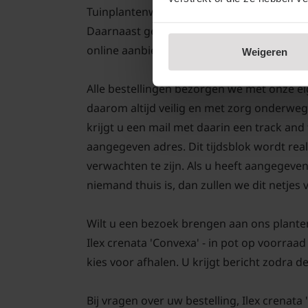
Tuinplantenwinkel.nl verkopen we altijd A
Daarnaast geven we aangroei garantie op 
online aanbieden.
Weigeren
Alle bestellingen bezorgen we met onze eig
daarom altijd veilig en met zorg onderweg
krijgt u een mail met daarin een track an
aangegeven adres. Dit tijdsblok wordt real
verwachten te zijn. Als u heeft aangegeve
niemand thuis is, dan zullen we dit netjes
Wilt u een bezoek brengen aan ons plante
Ilex crenata 'Convexa' - in pot op voorraad
kies voor afhalen. U krijgt bericht zodra de
Bij vragen over uw bestelling, Ilex crenata 