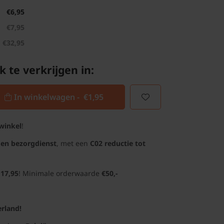
€6,95
€7,95
€32,95
k te verkrijgen in:
In winkelwagen -
€1,95
winkel
!
gen bezorgdienst
, met een
C02 reductie tot
 17,95
! Minimale orderwaarde
€50,-
rland!