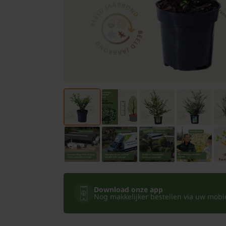
Bomen
Leibomen
Bloembollen
Tuinbenodigdheden
Kamerplanten
Bloempotten
Download onze app
Nog makkelijker bestellen via uw mobiel