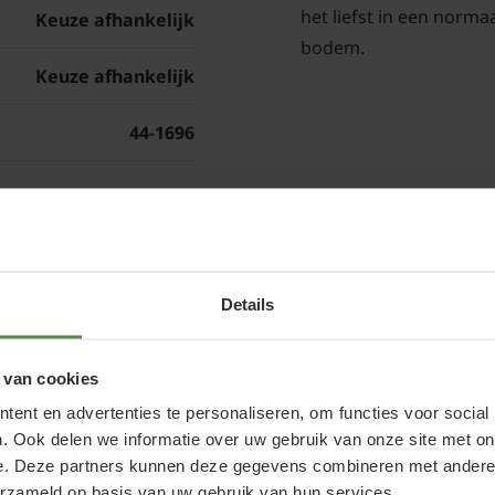
het liefst in een norma
Keuze afhankelijk
bodem.
Keuze afhankelijk
44-1696
Advies aantal p
 - in pot kopen of Japanse hulst kopen
Details
Maatvoering (in
 van cookies
cm.)
se hulst bij een betrouwbare partij. Naast de webshop is
ent en advertenties te personaliseren, om functies voor social
um; u kunt ons echt bezoeken.
. Ook delen we informatie over uw gebruik van onze site met on
e. Deze partners kunnen deze gegevens combineren met andere i
 aanplanten, dat is natuurlijk wat u wilt! Bij
10
erzameld op basis van uw gebruik van hun services.