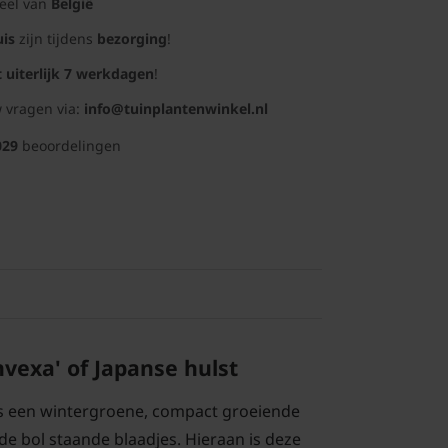
deel van
België
uis
zijn tijdens
bezorging
!
t uiterlijk 7 werkdagen
!
 vragen via:
info@tuinplantenwinkel.nl
029
beoordelingen
nvexa' of Japanse hulst
 is een wintergroene, compact groeiende
 de bol staande blaadjes. Hieraan is deze