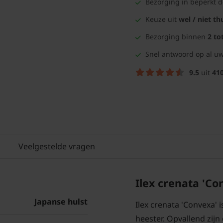
Bezorging in beperkt 
Keuze uit
wel / niet th
Bezorging binnen
2 to
Snel antwoord op al uw
9.5
uit
41
Veelgestelde vragen
Ilex crenata 'Co
Japanse hulst
Ilex crenata 'Convexa'
heester. Opvallend zijn