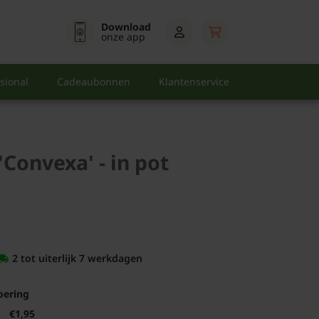
Download
onze app
sional
Cadeaubonnen
Klantenservice
'Convexa' - in pot
2 tot uiterlijk 7 werkdagen
oering
€1,95