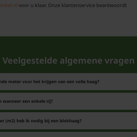
inkel.nl
voor u klaar. Onze klantenservice beantwoordt
Ilex crenata 'Co
onderhouden
Wanneer hij moet diene
dan op dat de Japanse 
wordt. Van nature groe
Veelgestelde algemene vragen
breedte dan in de hoog
september met een sc
verbranding van de bla
nde meter voor het krijgen van een volle haag?
in het voorjaar organi
n wanneer een enkele rij?
er (m2) heb ik nodig bij een blokhaag?