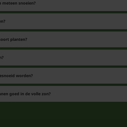
en meteen snoeien?
en?
soort planten?
n?
gesnoeid worden?
nen goed in de volle zon?