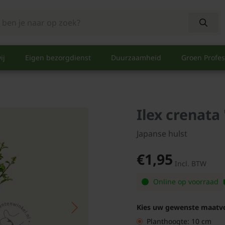
ij
Eigen bezorgdienst
Duurzaamheid
Groen Profes
Ilex crenata 
Japanse hulst
€1,95
Incl. BTW
Online op voorraad
Kies uw gewenste maatv
Planthoogte: 10 cm