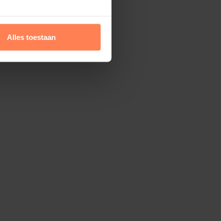
5 planten
10 planten
Ø 17 cm
Alles toestaan
5 planten
9 planten
Ø 19 cm
3 planten
6 planten
Ø 30 cm
atvoering selecteren en vervolgens het
tal kunt u eventueel nog wijzigen in uw
rekend bij de hoogtemaat van de plant.
jke hoogte van de plant!