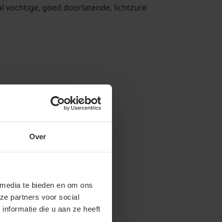
al vochtige, goed doorlatende, lichtzure
er strekkende meter
Lees meer
Aantal per
Over
Aantal per
strekkende
strekkende
meter
Potmaat
meter
(dubbele
(enkele rij)
 media te bieden en om ons
rij)
ze partners voor social
nformatie die u aan ze heeft
8 planten
16 planten
Ø 9 cm