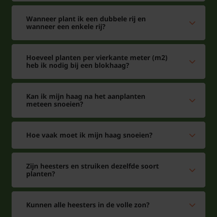
meter
(in cm.)
meter
bestele
(dubbele
Wanneer plant ik een dubbele rij en
(enkele rij)
wanneer een enkele rij?
rij)
60/80
3-4 planten
5-7 planten
25 stuks
Hoeveel planten per vierkante meter (m2)
heb ik nodig bij een blokhaag?
80/100
3 planten
5-6 planten
25 stuks
Kan ik mijn haag na het aanplanten
100/120
3 planten
5 planten
20 stuks
meteen snoeien?
120/140
2-3 planten
4-5 planten
15 stuks
Hoe vaak moet ik mijn haag snoeien?
140/160
2-3 planten
4-5 planten
10 stuks
Zijn heesters en struiken dezelfde soort
U kunt de gewenste maatvoering selecteren en
planten?
vervolgens het aantal bepalen. Dit aantal kunt u
eventueel nog wijzigen in uw winkelmand. Houd
Kunnen alle heesters in de volle zon?
rekening met de minimale besteleenheid.