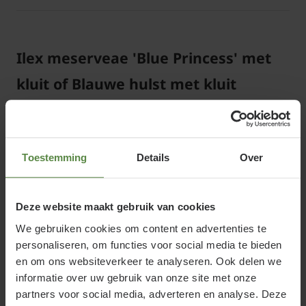
Ilex meserveae 'Blue Princess' met
kluit of Blauwe hulst met kluit
Met de hulst haalt u een groenblijvende haagplant in
huis die bovendien een kleurrijke toegift heeft in het
najaar en de winter. Het stekelige blad zorgt direct
Toestemming
Details
Over
voor een letterlijk ondoordringbaar geheel. Ilex
meservaea 'Blue Princess' is een compact groeiende
Deze website maakt gebruik van cookies
haagplant met donkergroen blad en blauwzwarte
stelen. Vanwege deze stelen wordt de plant ook wel
We gebruiken cookies om content en advertenties te
personaliseren, om functies voor social media te bieden
blauwe hulst genoemd.
en om ons websiteverkeer te analyseren. Ook delen we
informatie over uw gebruik van onze site met onze
In de zomer vormen zich groene bessen die in het
partners voor social media, adverteren en analyse. Deze