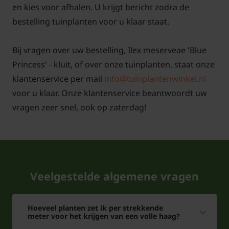
en kies voor afhalen. U krijgt bericht zodra de
bestelling tuinplanten voor u klaar staat.
Bij planten met kluit geldt een minimale
besteleenheid. Dit betreft het minimale aantal
Bij vragen over uw bestelling, Ilex meserveae 'Blue
planten dat u dient af te nemen. In de tabel
Princess' - kluit, of over onze tuinplanten, staat onze
hieronder vindt u de minimale eenheid per
klantenservice per mail
info@tuinplantenwinkel.nl
maatvoering aangegeven.
voor u klaar. Onze klantenservice beantwoordt uw
vragen zeer snel, ook op zaterdag!
Advies aantal per strekkende meter
Veelgestelde algemene vragen
Aantal per
Aantal per
Hoeveel planten zet ik per strekkende
strekkende
meter voor het krijgen van een volle haag?
Maatvoering
strekkende
Minima