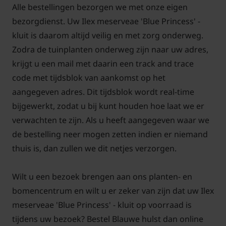
Alle bestellingen bezorgen we met onze eigen
bezorgdienst. Uw Ilex meserveae 'Blue Princess' -
kluit is daarom altijd veilig en met zorg onderweg.
Zodra de tuinplanten onderweg zijn naar uw adres,
Hulst 'Blue Princess' met kluit kopen
krijgt u een mail met daarin een track and trace
bij Tuinplantenwinkel.nl
code met tijdsblok van aankomst op het
aangegeven adres. Dit tijdsblok wordt real-time
Planten uit de volle grond met kluit kunt u planten
bijgewerkt, zodat u bij kunt houden hoe laat we er
tussen oktober en medio maart. De exacte periode
verwachten te zijn. Als u heeft aangegeven waar we
is afhankelijk van de weersomstandigheden. Bij
de bestelling neer mogen zetten indien er niemand
Tuinplantenwinkel.nl kunt u de planten alleen tijdens
thuis is, dan zullen we dit netjes verzorgen.
deze periode kopen. Houdt de site hiervoor in gaten.
Zodra u een product kunt toevoegen aan uw
Wilt u een bezoek brengen aan ons planten- en
winkelwagen, is deze te bestellen en kunt u de plant
bomencentrum en wilt u er zeker van zijn dat uw Ilex
ook aanplanten. Reservering vooraf is niet nodig.
meserveae 'Blue Princess' - kluit op voorraad is
tijdens uw bezoek? Bestel Blauwe hulst dan online