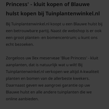
halfschaduw of schaduw. Ze kan dus overal worden
Princess' - kluit kopen of Blauwe
toegepast. Let er wel op dat de plant staat op een
hulst kopen bij Tuinplantenwinkel.nl
goed doorlatende bodem waar het water goed weg
zakt. Aan natte voeten heeft deze plant een hekel.
Bij Tuinplantenwinkel.nl koopt u een Blauwe hulst bij
De plant houdt wel van een vochtige bodem die
een betrouwbare partij. Naast de webshop is er ook
uitdroging in de zomer voorkomt. Humusrijk is
een groot planten- en bomencentrum; u kunt ons
daarbij het sleutelwoord, want humus houdt vocht
echt bezoeken.
lang vast en zorgt ervoor dat de bodem minder snel
uitdroogt. Voeg hiervoor aanplantgrond of tuinturf
Zorgeloos uw Ilex meserveae 'Blue Princess' - kluit
toe aan het plantgat bij het planten.
aanplanten, dat is natuurlijk wat u wilt! Bij
Tuinplantenwinkel.nl verkopen we altijd A-kwaliteit
De plant verdraagt overigens ook zeewind en kan
planten en bomen van de allerbeste kwekers.
dus ook dichter bij de kust worden toegepast. De
Daarnaast geven we aangroei garantie op uw
oude duinen vormen van nature een goede
Blauwe hulst en alle andere tuinplanten die we
standplaats. Hier is ook de wilde vorm van hulst te
online aanbieden.
vinden.