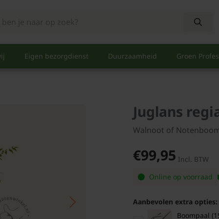
ij
Eigen bezorgdienst
Duurzaamheid
Groen Profes
Juglans regi
Walnoot of Notenboo
€99,95
Incl. BTW
Online op voorraad
Aanbevolen extra opties:
Boompaal (1