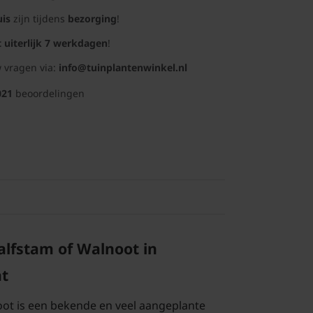
uis
zijn tijdens
bezorging
!
t uiterlijk 7 werkdagen
!
 vragen via:
info@tuinplantenwinkel.nl
021
beoordelingen
halfstam of Walnoot in
at
ot is een bekende en veel aangeplante