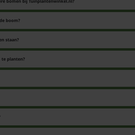
re bomen bij Tuinplantenwinkel.nl?
 de boom?
en staan?
 te planten?
?