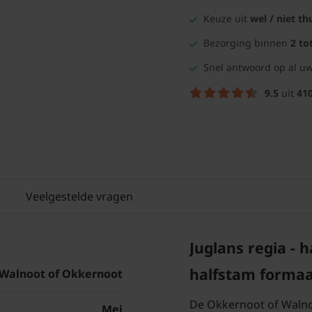
Keuze uit
wel / niet th
Bezorging binnen
2 to
Snel antwoord op al uw
9.5
uit
41
Veelgestelde vragen
Juglans regia - 
halfstam forma
Walnoot of Okkernoot
De Okkernoot of Walno
Mei