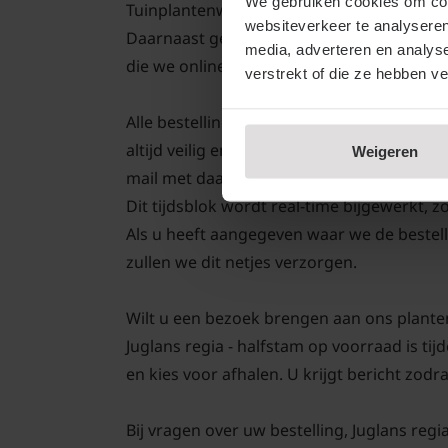
We gebruiken cookies om cont
Tuinplantenwinkel.nl verkopen we altijd A
websiteverkeer te analyseren
Daarnaast geven we aangroei garantie op 
media, adverteren en analys
die we online aanbieden.
verstrekt of die ze hebben v
Alle bestellingen bezorgen we met onze ei
altijd veilig en met zorg onderweg. Zodra 
Weigeren
mail met daarin een track and trace code
Dit tijdsblok wordt real-time bijgewerkt, z
Als u heeft aangegeven waar we de bestell
zullen we dit netjes verzorgen.
Wilt u een bezoek brengen aan ons plante
Juglans regia - halfstam op voorraad is t
en kies voor afhalen. U krijgt bericht zodra
Bij vragen over uw bestelling, Juglans regi