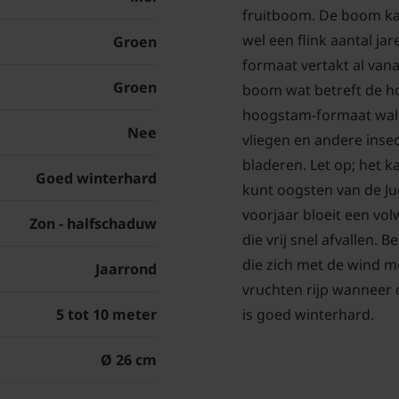
fruitboom. De boom ka
wel een flink aantal j
Groen
formaat vertakt al vana
Groen
boom wat betreft de h
hoogstam-formaat wa
Nee
vliegen en andere insec
bladeren. Let op; het 
Goed winterhard
kunt oogsten van de Jug
voorjaar bloeit een vo
Zon - halfschaduw
die vrij snel afvallen.
die zich met de wind me
Jaarrond
vruchten rijp wanneer
5 tot 10 meter
is goed winterhard.
Ø 26 cm