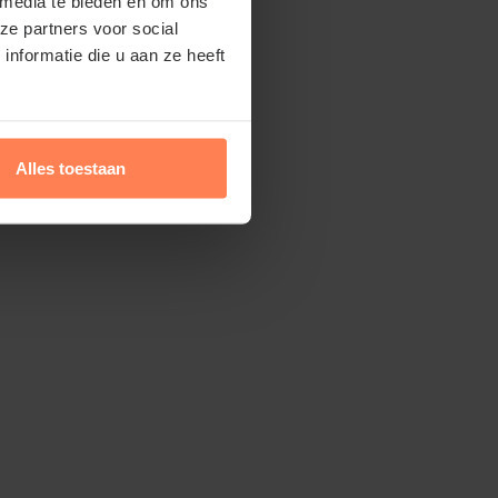
 media te bieden en om ons
ze partners voor social
nformatie die u aan ze heeft
winkel.nl kunt u jaarrond planten. Dit
 bomen in pot leveren. Aanplanten in de
én zomer is dus altijd mogelijk, met
Alles toestaan