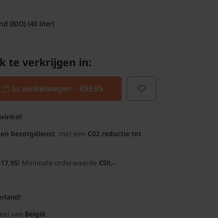
 (BIO) (40 liter)
k te verkrijgen in:
In winkelwagen -
€99,95
winkel
!
gen bezorgdienst
, met een
C02 reductie tot
 17,95
! Minimale orderwaarde
€50,-
rland!
deel van
België