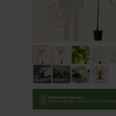
Bomen
Leibomen
Bloembollen
Tuinbenodigdheden
Kamerplanten
Bloempotten
Download onze app
Nog makkelijker bestellen via uw mobiel