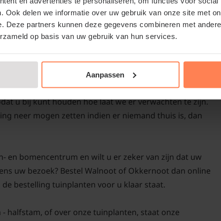
ent en advertenties te personaliseren, om functies voor social
-kwaliteit planten en bomen van de allerbeste kwekers.
. Ook delen we informatie over uw gebruik van onze site met on
uw Walnoot of Okkernoot en alle andere tuinplanten
e. Deze partners kunnen deze gegevens combineren met andere i
erzameld op basis van uw gebruik van hun services.
Bomen van tuinplanten
gen bezorgdienst. Uw Juglans regia - halfstam is daarom
kan omdat we al onze
de tuinplanten onderweg zijn naar uw adres, krijgt u een
Aanpassen
herfst, winter, lente 
 met tijdsblok van aankomst op het aangegeven adres.
aangroeigarantie!
odat u bij kunt houden hoe laat we er verwachten te zijn.
ing neer mogen zetten indien er niemand thuis is, dan
n- en bomencentrum en wilt u er zeker van zijn dat uw
ijdens uw bezoek? Bestel Walnoot of Okkernoot dan online
 de bestelling tuinplanten voor u klaar staat.
a - halfstam, of over onze tuinplanten, staat onze