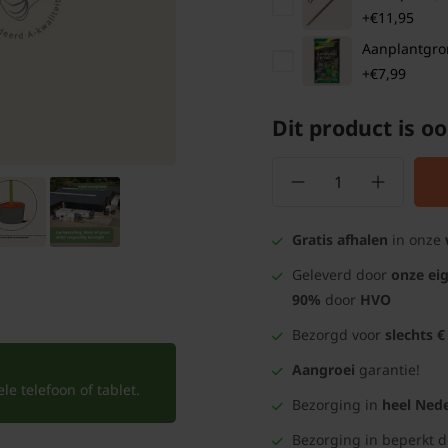
+€11,95
Aanplantgrond
+€7,99
Dit product is oo
Gratis afhalen
in onze
Geleverd door
onze ei
90%
door
HVO
Bezorgd voor
slechts €
Aangroei
garantie!
e telefoon of tablet.
Bezorging in
heel Nede
Bezorging in beperkt 