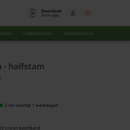
Download
onze app
sional
Cadeaubonnen
Klantenservice
a - halfstam
m
2 tot uiterlijk 7 werkdagen
50 cm) en boomband