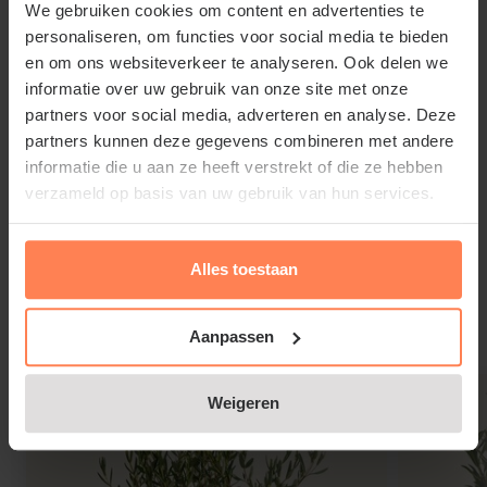
We gebruiken cookies om content en advertenties te
tuinplant houdt namelijk niet van een kalkhoudende
personaliseren, om functies voor social media te bieden
bodem!
en om ons websiteverkeer te analyseren. Ook delen we
informatie over uw gebruik van onze site met onze
partners voor social media, adverteren en analyse. Deze
partners kunnen deze gegevens combineren met andere
informatie die u aan ze heeft verstrekt of die ze hebben
Kalmia latifolia 'Heart's Desire'
verzameld op basis van uw gebruik van hun services.
snoeien en onderhouden
Laat de tuinplant niet uitdrogen, geef op tijd water.
Lees meer
Alles toestaan
Er is weinig snoei nodig. Alleen om de Kalmia latifolia
'Heart's Desire' te verjongen en in vorm te houden,
knipt u af en toe na de bloei ongeveer een derde van
Gerelateerde producten
Aanpassen
de takken tot de grond toe af.
Weigeren