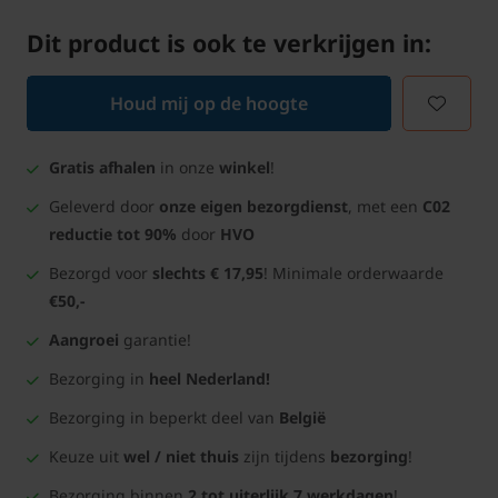
Dit product is ook te verkrijgen in:
Houd mij op de hoogte
Gratis afhalen
in onze
winkel
!
Geleverd door
onze eigen bezorgdienst
, met een
C02
reductie tot 90%
door
HVO
Bezorgd voor
slechts € 17,95
! Minimale orderwaarde
€50,-
Aangroei
garantie!
Bezorging in
heel Nederland!
Bezorging in beperkt deel van
België
Keuze uit
wel / niet thuis
zijn tijdens
bezorging
!
Bezorging binnen
2 tot uiterlijk 7 werkdagen
!