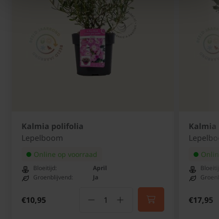
Kalmia polifolia
Kalmia l
Lepelboom
Lepelb
Online op voorraad
Onlin
Bloeitijd:
April
Bloeiti
Groenblijvend:
Ja
Groenb
€10,95
€17,95