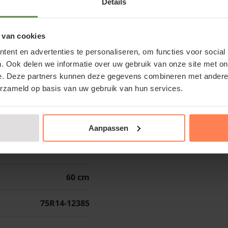
Details
zonlicht en een goed 
180 x 110 cm
leiboom biedt jaarrond
 van cookies
uitstraling. De leihuls
ogte + 110 cm (Basic)
weinig snoei, en kan ge
ent en advertenties te personaliseren, om functies voor social
. Ook delen we informatie over uw gebruik van onze site met on
360 cm
e. Deze partners kunnen deze gegevens combineren met andere i
Eigenschappen v
erzameld op basis van uw gebruik van hun services.
De Leihulst - Rek 180x1
dankzij zijn donkergroe
door aan de boom blijv
420 cm
Aanpassen
heeft een dichte kroon
is voor het creëren van
verschijnen er oranjer
60 cm
kleur geven aan de tui
leiboom vormteen strak
75R14-12385
voortuin als de achtert
behoudt zijn fraaie uit