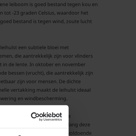
oene leiboom is goed bestand tegen kou en
 tot -23 graden Celsius, waardoor het
 goed bestand is tegen wind, zoute lucht
leihulst een subtiele bloei met
men, die aantrekkelijk zijn voor vlinders
igt in de lente. In oktober en november
de bessen (vrucht), die aantrekkelijk zijn
eetbaar zijn voor mensen. De dichte
elle vertakking maakt de leihulst ideaal
onwering en windbescherming.
Stevens stelt weinig eisen aan de
p vrijwel elke bodem goed, zolang deze
ihulst houdt van een plek met voldoende