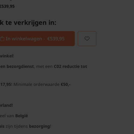
€539,95
k te verkrijgen in:
In winkelwagen -
€539,95
winkel
!
gen bezorgdienst
, met een
C02 reductie tot
 17,95
! Minimale orderwaarde
€50,-
rland!
deel van
België
uis
zijn tijdens
bezorging
!