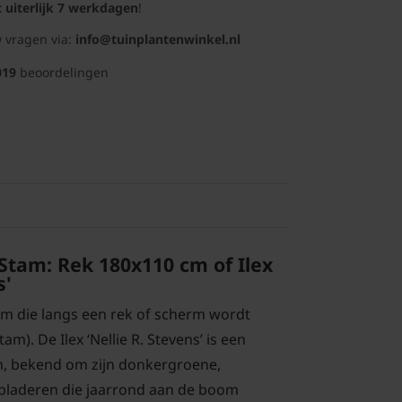
t uiterlijk 7 werkdagen
!
 vragen via:
info@tuinplantenwinkel.nl
019
beoordelingen
Stam: Rek 180x110 cm of Ilex
s'
m die langs een rek of scherm wordt
tam). De Ilex ‘Nellie R. Stevens’ is een
m, bekend om zijn donkergroene,
bladeren die jaarrond aan de boom