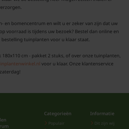
tuin blijft.
 verzorgen.
Toepassingen va
n- en bomencentrum en wilt u er zeker van zijn dat uw
De Leihulst is een veelz
 op voorraad is tijdens uw bezoek? Bestel dan online en
zijn recht komt. Dankzi
 bestelling tuinplanten voor u klaar staat.
deze boom ideaal als g
privacy. Je kunt hem ge
ek 180x110 cm - pakket 2 stuks, of over onze tuinplanten,
maar ook als haag of sol
inplantenwinkel.nl
voor u klaar. Onze klantenservice
niet alleen voor een g
zaterdag!
op zonnige dagen. Door
beperkte onderhoud is
tuineigenaren die het h
groene, verzorgde tuin.
creëren of een opvallen
Categorieën
Informatie
past zich moeiteloos a
den
Populair
Dit zijn wij
trum