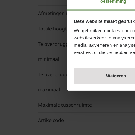
Toestemming
Afmetingen rek (b x h)
Deze website maakt gebruik
Totale hoogte leiboom
Stamho
We gebruiken cookies om cont
websiteverkeer te analyseren
Te overbruggen afstand
media, adverteren en analys
verstrekt of die ze hebben v
minimaal
Te overbruggen afstand
Weigeren
maximaal
Maximale tussenruimte
Artikelcode