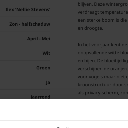
blijven. Deze wintergr
Ilex 'Nellie Stevens'
verdraagt temperaturen
een sterke boom is die
Zon - halfschaduw
en droogte.
April - Mei
In het voorjaar kent de 
onopvallende witte bloe
Wit
en bijen. De bloeitijd l
Groen
verschijnen de oranjero
voor vogels maar niet 
Ja
kroonstructuur door sn
als privacy-scherm, z
Jaarrond
De leihulst Ilex Nellie 
Basic
grondsoort en groeit o
goed doorlatend is. Le
Keuze afhankelijk