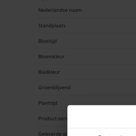
Nederlandse naam
Standplaats
Bloeitijd
Bloemkleur
Bladkleur
Groenblijvend
Planttijd
Product-serie
Geleverde stam hoogte