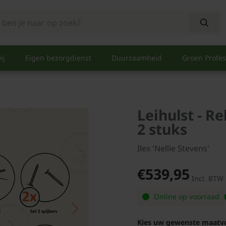
ij
Eigen bezorgdienst
Duurzaamheid
Groen Profes
Leihulst - R
2 stuks
Ilex 'Nellie Stevens'
€539,95
Incl. BTW
Online op voorraad
Kies uw gewenste maatv