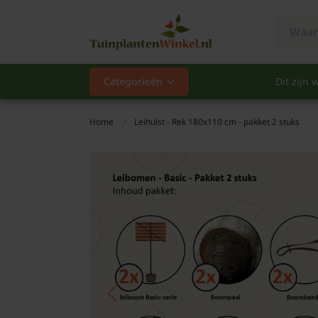
Categorieën
Dit zijn w
Categorieën
Populair
Home
Leihulst - Rek 180x110 cm - pakket 2 stuks
Vaste planten
Heesters
Hagen
Klimplanten
Fruit