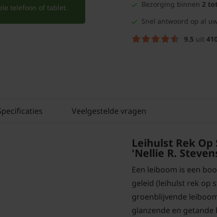
Bezorging binnen
2 to
e telefoon of tablet.
Snel antwoord op al uw
9.5
uit
41
Specificaties
Veelgestelde vragen
Leihulst Rek Op 
'Nellie R. Steven
Een leiboom is een boo
geleid (leihulst rek op s
groenblijvende leiboo
glanzende en getande 