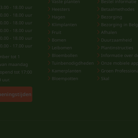
Vaste planten
Bestel informatie
Standplaats Leih
3.00 - 18.00 uur
Heesters
Betaalmethodes
0.00 - 18.00 uur
Leihulst staat graag op
Hagen
Bezorging
0.00 - 18.00 uur
Klimplanten
Bezorging in Belg
voorkeur een standplaa
0.00 - 18.00 uur
Fruit
Afhalen
Ook in lichte schaduw b
0.00 - 18.00 uur
Bomen
Duurzaamheid
bezetting bij vrouwelijk
0.00 - 17.00 uur
Leibomen
Plantinstructies
Leihulst
heeft geen spe
Bloembollen
Informatie over de
mber tot 1
elke grondsoort, zolan
Tuinbenodigdheden
Onze mobiele ap
j van maandag
humusrijke, vochthoud
Kamerplanten
Groen Profession
eopend tot 17:00
optimale groei en gezo
Bloempotten
Skal
0 uur.
toe aan de bodem voor
peningstijden
Graaf een ruim plantga
uitgegraven aarde met
leihulst op ongeveer de
geleverd is en vul het 