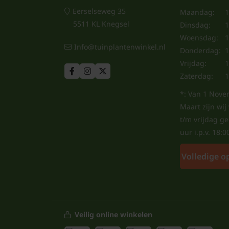
Eerselseweg 35
Maandag:
1
5511 KL Knegsel
Dinsdag:
1
Woensdag:
1
Info@tuinplantenwinkel.nl
Donderdag:
1
Vrijdag:
1
Zaterdag:
1
*: Van 1 Nove
Maart zijn wi
t/m vrijdag g
uur i.p.v. 18:0
Volledige o
Veilig online winkelen