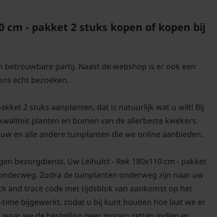
van het jaar. Zo geniet 
levendige tuin.
 cm - pakket 2 stuks kopen of kopen bij
Aanplanten van 
en betrouwbare partij. Naast de webshop is er ook een
Voor een optimale groei
ons echt bezoeken.
goed doorlatende, lich
op een standplaats zon
kket 2 stuks aanplanten, dat is natuurlijk wat u wilt! Bij
goed kunnen ontwikkelen
-kwaliteit planten en bomen van de allerbeste kwekers.
maar ook niet volledig 
uw en alle andere tuinplanten die we online aanbieden.
ideaal om deze leiboo
dan aangenaam zijn en 
gen bezorgdienst. Uw Leihulst - Rek 180x110 cm - pakket
boom na het aanplanten
rg onderweg. Zodra de tuinplanten onderweg zijn naar uw
maanden, zodat hij goe
ack and trace code met tijdsblok van aankomst op het
in de tuin. Zo zorg je e
-time bijgewerkt, zodat u bij kunt houden hoe laat we er
ontwikkelt en jarenlan
n waar we de bestelling neer mogen zetten indien er