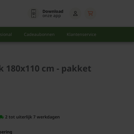
Download
onze app
sional
Cadeaubonnen
Klantenservice
ek 180x110 cm - pakket
2 tot uiterlijk 7 werkdagen
oering