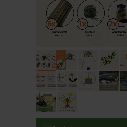
Bomen
Leibomen
Bloembollen
Tuinbenodigdheden
Kamerplanten
Bloempotten