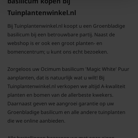
basilicum kopen bij
Tuinplantenwinkel.nl
Groenbladige basilicum past goed in
Bij Tuinplantenwinkel.nl koopt u een Groenbladige
de volgende gerechten
basilicum bij een betrouwbare partij. Naast de
Pesto, tomaat, mozzarella, salades, lamsvlees,
webshop is er ook een groot planten- en
kalfsvlees, kip, groenten- en kippensoep en
bomencentrum; u kunt ons echt bezoeken.
eiergerechten. Buiten haar enorme nutswaarde is
groenbladige basilicum simpelweg erg mooi.
Zorgeloos uw Ocimum basilicum 'Magic White' Puur
aanplanten, dat is natuurlijk wat u wilt! Bij
Tuinplantenwinkel.nl verkopen we altijd A-kwaliteit
planten en bomen van de allerbeste kwekers.
Daarnaast geven we aangroei garantie op uw
Gebruik:
blad, bloemknop en bloem.
Groenbladige basilicum en alle andere tuinplanten
die we online aanbieden.