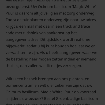
Alle bestellingen bezorgen we met onze eigen
Ocimum basilicum 'Magic White' Puur is een
bezorgdienst. Uw Ocimum basilicum 'Magic White'
bladverliezende kruidenplant. Deze Groenbladige
Puur is daarom altijd veilig en met zorg onderweg.
basilicum bloeit van augustus t/m september met
Zodra de tuinplanten onderweg zijn naar uw adres,
witte bloemen, wordt uiteindelijk ongeveer 40 cm
krijgt u een mail met daarin een track and trace
hoog en staat bij voorkeur in de zon.
code met tijdsblok van aankomst op het
aangegeven adres. Dit tijdsblok wordt real-time
bijgewerkt, zodat u bij kunt houden hoe laat we er
verwachten te zijn. Als u heeft aangegeven waar we
Tuinplantenwinkel.nl is voor de verkoop van deze
de bestelling neer mogen zetten indien er niemand
biologisch geteelde kruidenplanten
thuis is, dan zullen we dit netjes verzorgen.
gecertificeerd door SKAL onder SKAL-nummer
110920:
Wilt u een bezoek brengen aan ons planten- en
bomencentrum en wilt u er zeker van zijn dat uw
Ocimum basilicum 'Magic White' Puur op voorraad
is tijdens uw bezoek? Bestel Groenbladige basilicum