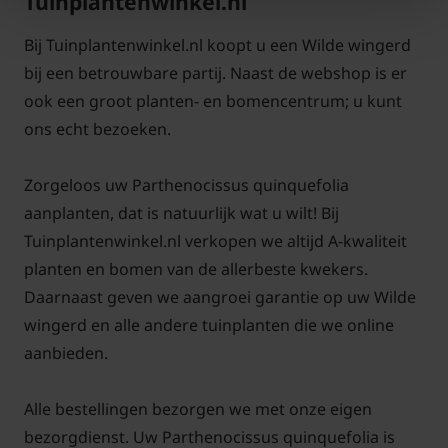
Tuinplantenwinkel.nl
en onderhouden
Bij Tuinplantenwinkel.nl koopt u een Wilde wingerd
Snoei kan altijd als Parthenocissus quinquefolia te
bij een betrouwbare partij. Naast de webshop is er
snel groeit en teveel gaat woekeren. Knip de
ook een groot planten- en bomencentrum; u kunt
tuinplant in het voorjaar in de gewenste vorm en
ons echt bezoeken.
verwijder later in het jaar verwilderde takken.
Zorgeloos uw Parthenocissus quinquefolia
Ontdek ook alle andere
Wilde wingerd
soorten.
aanplanten, dat is natuurlijk wat u wilt! Bij
Tuinplantenwinkel.nl verkopen we altijd A-kwaliteit
planten en bomen van de allerbeste kwekers.
Daarnaast geven we aangroei garantie op uw Wilde
wingerd en alle andere tuinplanten die we online
aanbieden.
Alle bestellingen bezorgen we met onze eigen
bezorgdienst. Uw Parthenocissus quinquefolia is