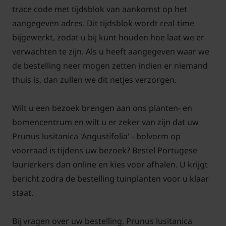
trace code met tijdsblok van aankomst op het
winterbescherming nodig.
aangegeven adres. Dit tijdsblok wordt real-time
bijgewerkt, zodat u bij kunt houden hoe laat we er
Deze groenblijvende struik is een uitstekende keuze
verwachten te zijn. Als u heeft aangegeven waar we
voor diegenen die op zoek zijn naar een
de bestelling neer mogen zetten indien er niemand
onderhoudsarme, toch stijlvolle toevoeging aan hun
thuis is, dan zullen we dit netjes verzorgen.
tuin of landschap. Met de juiste zorg en onderhoud,
zal de Prunus lusitanica 'Angustifolia' jarenlang
Wilt u een bezoek brengen aan ons planten- en
schoonheid en structuur bieden.
bomencentrum en wilt u er zeker van zijn dat uw
Prunus lusitanica 'Angustifolia' - bolvorm op
voorraad is tijdens uw bezoek? Bestel Portugese
laurierkers dan online en kies voor afhalen. U krijgt
bericht zodra de bestelling tuinplanten voor u klaar
staat.
Bij vragen over uw bestelling, Prunus lusitanica