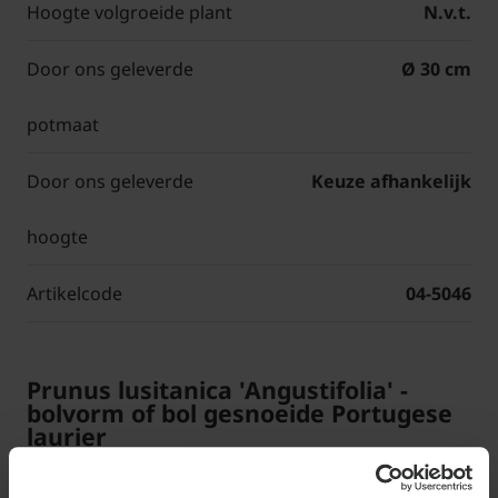
Hoogte volgroeide plant
N.v.t.
Door ons geleverde
Ø 30 cm
potmaat
Door ons geleverde
Keuze afhankelijk
hoogte
Artikelcode
04-5046
Prunus lusitanica 'Angustifolia' -
bolvorm of bol gesnoeide Portugese
laurier