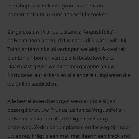
webshop is er ook een groot planten- en
vooral als hij in een pot staat. Vergeet niet om
bomencentrum; u kunt ons echt bezoeken.
tijdens het groeiseizoen te bemesten voor een
optimale groei en bloei.
Zorgeloos uw Prunus lusitanica 'Angustifolia' -
bolvorm aanplanten, dat is natuurlijk wat u wilt! Bij
Overwinteren
Tuinplantenwinkel.nl verkopen we altijd A-kwaliteit
planten en bomen van de allerbeste kwekers.
De Prunus lusitanica 'Angustifolia' is redelijk
Daarnaast geven we aangroei garantie op uw
winterhard, maar in zeer koude klimaten kan het
Portugese laurierkers en alle andere tuinplanten die
nodig zijn om extra bescherming te bieden. Dit is
we online aanbieden.
vooral het geval wanneer de plant in potten wordt
gehouden. Zorg ervoor dat de grond rondom de
Alle bestellingen bezorgen we met onze eigen
wortels niet volledig bevriest. Het gebruik van een
bezorgdienst. Uw Prunus lusitanica 'Angustifolia' -
winterbeschermingshoes of het aanbrengen van
bolvorm is daarom altijd veilig en met zorg
een dikke laag mulch rond de basis van de plant kan
onderweg. Zodra de tuinplanten onderweg zijn naar
helpen om deze te beschermen tegen strenge vorst.
uw adres, krijgt u een mail met daarin een track and
In gebieden met milde winters is geen speciale