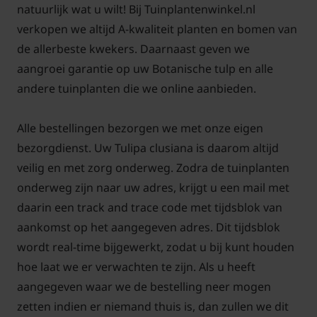
natuurlijk wat u wilt! Bij Tuinplantenwinkel.nl
'gewone' tulpen) elk jaar terug en verwildert
verkopen we altijd A-kwaliteit planten en bomen van
(vermeerdert) op den duur ook goed. Knip het loof
de allerbeste kwekers. Daarnaast geven we
voor het beste resultaat na de bloei niet weg, maar
aangroei garantie op uw Botanische tulp en alle
laat het in zijn geheel afsterven. Geef eventueel wat
andere tuinplanten die we online aanbieden.
extra organische meststof tijdens de bloei van de
plant. Door de plant te combineren met vaste
Alle bestellingen bezorgen we met onze eigen
planten die na de bloei vaak snel opkomen valt het
bezorgdienst. Uw Tulipa clusiana is daarom altijd
afstervende blad niet meer op. Tegelijkertijd geniet u
veilig en met zorg onderweg. Zodra de tuinplanten
het volgend jaar opnieuw van de prachtige bloemen.
onderweg zijn naar uw adres, krijgt u een mail met
daarin een track and trace code met tijdsblok van
aankomst op het aangegeven adres. Dit tijdsblok
wordt real-time bijgewerkt, zodat u bij kunt houden
hoe laat we er verwachten te zijn. Als u heeft
aangegeven waar we de bestelling neer mogen
zetten indien er niemand thuis is, dan zullen we dit