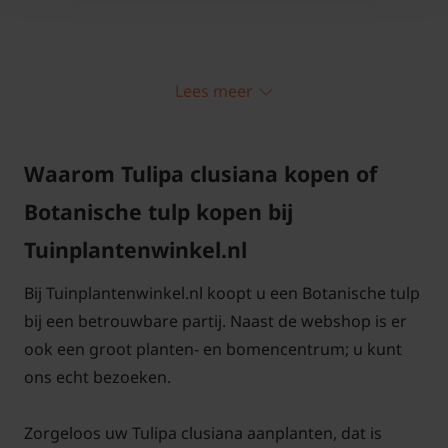
Lees meer
Tulipa clusiana
snoeien en
onderhouden
Waarom Tulipa clusiana kopen of
Bloembollen worden in de herfst en begin van de
Botanische tulp kopen bij
winter aangeplant. Let op dat u de Tulipa
clusiana tijdig bestelt, want ze zijn maar een
Tuinplantenwinkel.nl
beperkte periode leverbaar. Plantdiepte van deze
Bij Tuinplantenwinkel.nl koopt u een Botanische tulp
bloembol is ongeveer 8 cm onder de grond. (vanaf
bij een betrouwbare partij. Naast de webshop is er
de onderkant van de bloembol gemeten)
ook een groot planten- en bomencentrum; u kunt
ons echt bezoeken.
Zorgeloos uw Tulipa clusiana aanplanten, dat is
Tulipa clusiana komt (in tegenstelling tot de