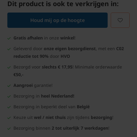
Dit product is ook te verkrijgen in:
Houd mij op de hoogte
Gratis afhalen
in onze
winkel
!
Geleverd door
onze eigen bezorgdienst
, met een
C02
reductie tot 90%
door
HVO
Bezorgd voor
slechts € 17,95
! Minimale orderwaarde
€50,-
Aangroei
garantie!
Bezorging in
heel Nederland!
Bezorging in beperkt deel van
België
Keuze uit
wel / niet thuis
zijn tijdens
bezorging
!
Bezorging binnen
2 tot uiterlijk 7 werkdagen
!