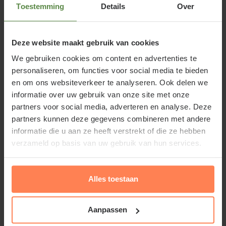
Toestemming
Details
Over
midden/eind februari en eind maart. Zie
hieronder voor meer informatie.
Deze website maakt gebruik van cookies
We gebruiken cookies om content en advertenties te
personaliseren, om functies voor social media te bieden
en om ons websiteverkeer te analyseren. Ook delen we
Ten opzichte van haar grootbloemige
informatie over uw gebruik van onze site met onze
violenbroertjes groeit dit mini-winterviooltje
partners voor social media, adverteren en analyse. Deze
bossiger. Dit mini-viooltje bloeit met geel gekleurde
partners kunnen deze gegevens combineren met andere
kroonbladeren. Het hartje van de bloem heeft een
informatie die u aan ze heeft verstrekt of die ze hebben
bijna zwarte kleur. Dit viooltje bloeit gedurende de
verzameld op basis van uw gebruik van hun services.
hele winter. Bij vorst beschermt de plant zichzelf
door plat op de grond te gaan liggen. Wanneer de
Alles toestaan
temperatuur boven het vriespunt stijgt staat het
viooltje weer fier overeind. De bloei duurt voort tot
Aanpassen
Lees meer
diep in het voorjaar. Afhankelijk van de temperatuur