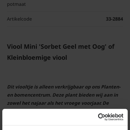
potmaat
Artikelcode
33-2884
Viool Mini 'Sorbet Geel met Oog' of
Kleinbloemige viool
Dit viooltje is alleen verkrijgbaar op ons Planten-
en bomencentrum. Deze plant bieden wij aan in
zowel het najaar als het vroege voorjaar. De
najaarsperiode waarbinnen wij deze plant
aanbieden ligt globaal tussen eind september en
midden november; in het voorjaar tussen de