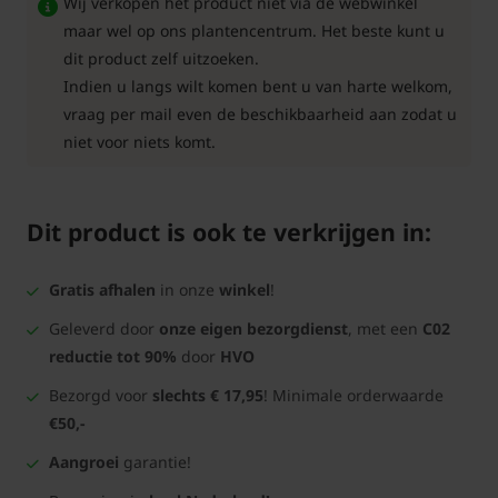
Wij verkopen het product niet via de webwinkel
maar wel op ons plantencentrum. Het beste kunt u
dit product zelf uitzoeken.
Indien u langs wilt komen bent u van harte welkom,
vraag per mail even de beschikbaarheid aan zodat u
niet voor niets komt.
Dit product is ook te verkrijgen in:
Gratis afhalen
in onze
winkel
!
Geleverd door
onze eigen bezorgdienst
, met een
C02
reductie tot 90%
door
HVO
Bezorgd voor
slechts € 17,95
! Minimale orderwaarde
€50,-
Aangroei
garantie!