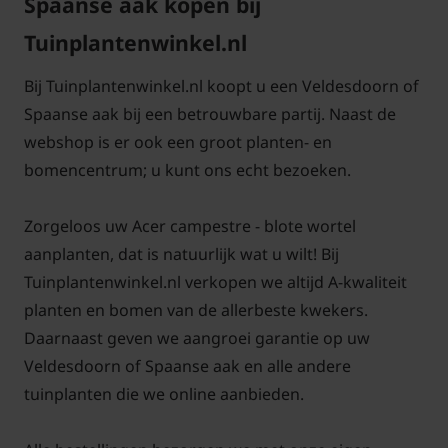
Spaanse aak kopen bij
in het voorjaar en in de late zomer.
Tuinplantenwinkel.nl
Bij Tuinplantenwinkel.nl koopt u een Veldesdoorn of
Spaanse aak bij een betrouwbare partij. Naast de
Acer campestre advies aantal per
webshop is er ook een groot planten- en
strekkende meter:
bomencentrum; u kunt ons echt bezoeken.
Zorgeloos uw Acer campestre - blote wortel
aanplanten, dat is natuurlijk wat u wilt! Bij
Aantal per
Tuinplantenwinkel.nl verkopen we altijd A-kwaliteit
Aantal per
strekkende
planten en bomen van de allerbeste kwekers.
Maatvoering (in
strekkende
meter
Daarnaast geven we aangroei garantie op uw
cm.)
meter
(dubbele
Veldesdoorn of Spaanse aak en alle andere
(enkele rij)
rij)
tuinplanten die we online aanbieden.
9-11