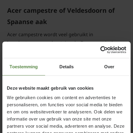
Acer campestre of Veldesdoorn of
Spaanse aak
Acer campestre wordt veel gebruikt in
bosplantsoenen en houtsingels. Daarnaast is de
Veldesdoorn ook geschikt als (gemengde) haag. De
Spaanse aak bloeit vanaf eind april met
Toestemming
Details
Over
onopvallende, geelgroene bloempjes waaruit zich in
mei de vleugelnootjes ontwikkelen (helikoptertjes).
De Veldesdoorn krijgt een gele herfstkleur die lang
Deze website maakt gebruik van cookies
aanhoudt. De Acer campestre is een van de eerste
We gebruiken cookies om content en advertenties te
tuinplanten waar zich in het voorjaar blad aan
personaliseren, om functies voor social media te bieden
ontwikkelt.
en om ons websiteverkeer te analyseren. Ook delen we
informatie over uw gebruik van onze site met onze
partners voor social media, adverteren en analyse. Deze