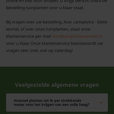
online en kies voor afhalen. U krijgt bericht zodra de
Veelgestelde vragen over Acer
bestelling tuinplanten voor u klaar staat.
campestre:
Bij vragen over uw bestelling, Acer campestre - blote
Hoe snel groeit Acer campestre?
wortel, of over onze tuinplanten, staat onze
Acer campestre wordt in het Nederlands ook wel
klantenservice per mail
info@tuinplantenwinkel.nl
Veldesdoorn of Spaanse aak genoemd. De
voor u klaar. Onze klantenservice beantwoordt uw
Veldesdoorn is niet zo'n hele harde groeier. De Acer
vragen zeer snel, ook op zaterdag!
campestre is een veelzijdige plant en kan zowel als
haag, losse struik als boom gebruikt worden. De
Acer campestre is tegen korte overstromingen
bestand. Hagen als volwassen exemplaar zijn
Veelgestelde algemene vragen
ondoordringbaar.
Is de Veldesdoorn wintergroen?
Hoeveel planten zet ik per strekkende
meter voor het krijgen van een volle haag?
De Veldesdoorn Acer campestre is een plant die in