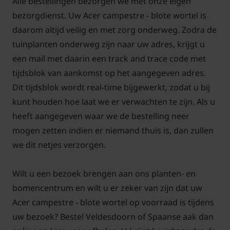
Alle bestellingen bezorgen we met onze eigen
60/80
5-6 planten
planten
bezorgdienst. Uw Acer campestre - blote wortel is
daarom altijd veilig en met zorg onderweg. Zodra de
U kunt de gewenste maatvoering selecteren en
tuinplanten onderweg zijn naar uw adres, krijgt u
vervolgens het aantal bepalen. Dit aantal kunt u
een mail met daarin een track and trace code met
eventueel nog wijzigen in uw winkelmand.
tijdsblok van aankomst op het aangegeven adres.
Dit tijdsblok wordt real-time bijgewerkt, zodat u bij
kunt houden hoe laat we er verwachten te zijn. Als u
heeft aangegeven waar we de bestelling neer
Let op!
mogen zetten indien er niemand thuis is, dan zullen
De wortels zijn niet meegerekend bij de
we dit netjes verzorgen.
hoogtemaat van de plant. Het is de
daadwerkelijke hoogte van de plant boven de
Wilt u een bezoek brengen aan ons planten- en
grond.
bomencentrum en wilt u er zeker van zijn dat uw
Acer campestre - blote wortel op voorraad is tijdens
uw bezoek? Bestel Veldesdoorn of Spaanse aak dan