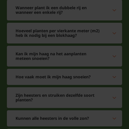
de winter zijn blad verliest. Het blad is in de
Wanneer plant ik een dubbele rij en
zomermaanden gewoon groen van kleur. De
wanneer een enkele rij?
bladeren van de Acer campestre kleuren in het
najaar geel en blijven lang aan de plant hangen. De
Hoeveel planten per vierkante meter (m2)
Acer campestre heeft grijze takken, grijze schors en
heb ik nodig bij een blokhaag?
vormt een dichte kroon. Acer campestre groeit niet
zo overdreven hard. De gemiddelde groeisnelheid
Kan ik mijn haag na het aanplanten
zal ongeveer 20 tot 50 cm per jaar zijn. De takken
meteen snoeien?
bezitten opvallende kurklijsten.
Hoe vaak moet ik mijn haag snoeien?
Hoe hoog wordt een Veldesdoorn?
Hoe hoog een Veldesdoorn wordt, ligt aan de
Zijn heesters en struiken dezelfde soort
toepassing, een Veldesdoorn haag kunt u zo hoog
planten?
laten worden als u zelf wilt. Zelfs een lage haag is
mogelijk. Heb je een een Veldesdoorn boom dan kan
Kunnen alle heesters in de volle zon?
deze iets hoger worden, deze wordt gerekend tot