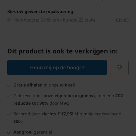
Kies uw gewenste maatvoering
Planthoogte: 60/80 cm - bundel 25 stuks
€39,95
Dit product is ook te verkrijgen in:
Houd mij op de hoogte
Gratis afhalen
in onze
winkel
!
Geleverd door
onze eigen bezorgdienst
, met een
C02
reductie tot 90%
door
HVO
Bezorgd voor
slechts € 17,95
! Minimale orderwaarde
€50,-
Aangroei
garantie!