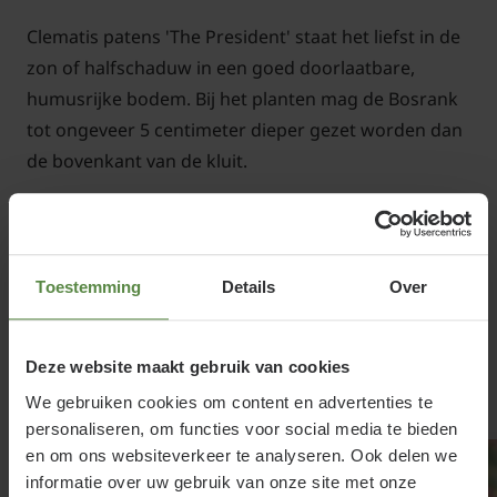
Clematis patens 'The President' staat het liefst in de
zon of halfschaduw in een goed doorlaatbare,
humusrijke bodem. Bij het planten mag de Bosrank
tot ongeveer 5 centimeter dieper gezet worden dan
de bovenkant van de kluit.
Clematis patens 'The President'
snoeien en onderhouden
Toestemming
Details
Over
Bescherm de wortels van de Bosrank met een oude
Lees meer
dakpan of een bodembedekkend tuinplantje tegen
Deze website maakt gebruik van cookies
hitte of de verwelkingsziekte, die de stengels aan
Gerelateerde producten
We gebruiken cookies om content en advertenties te
kan tasten; geef water bij droogte. Snoeien hoeft
personaliseren, om functies voor social media te bieden
niet maar kan wel, wanneer de tuinplant
en om ons websiteverkeer te analyseren. Ook delen we
bijvoorbeeld te groot wordt. Dit kan bij de Clematis
informatie over uw gebruik van onze site met onze