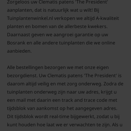
Zorgeloos uw Clematis patens 'The President'
Clematis ‘The President’ is goed winterhard, maar
aanplanten, dat is natuurlijk wat u wilt! Bij
niet wintergroen. In het voorjaar loopt de plant weer
Tuinplantenwinkel.nl verkopen we altijd A-kwaliteit
fris uit. Snoeien is niet noodzakelijk. Als de plant te
planten en bomen van de allerbeste kwekers.
groot wordt, kunt u hem na de eerste bloei licht
Daarnaast geven we aangroei garantie op uw
terugsnoeien.
Bosrank en alle andere tuinplanten die we online
aanbieden.
Alle bestellingen bezorgen we met onze eigen
bezorgdienst. Uw Clematis patens 'The President' is
daarom altijd veilig en met zorg onderweg. Zodra de
tuinplanten onderweg zijn naar uw adres, krijgt u
een mail met daarin een track and trace code met
tijdsblok van aankomst op het aangegeven adres.
Dit tijdsblok wordt real-time bijgewerkt, zodat u bij
kunt houden hoe laat we er verwachten te zijn. Als u