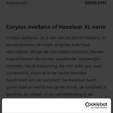
Artikelcode
60R09-2191
Corylus avellana of Hazelaar XL-serie
Corylus avellana - XL is een van de eerste bloeiers; in
januari kunnen de katjes al op het kale hout
verschijnen; dit zijn de mannelijke bloemen. Na een
maand komen de minder opvallende, vrouwelijke
bloemen. Na de bestuiving, die niet ieder jaar even
succesvol is, staan er in de herfst heerlijke
hazelnoten aan de tuinplant. De Hazelaar heeft
groen blad en wordt een grote struik; de tuinplant is
geschikt als solitair of als vakbeplanting in de
grotere tuinen.