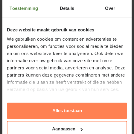
Standplaats Corylus avellana
Toestemming
Details
Over
Corylus avellana staat het liefst in de zon of
halfschaduw in een normale, vochtige maar
Deze website maakt gebruik van cookies
doorlaatbare bodem en stelt weinig eisen aan de
We gebruiken cookies om content en advertenties te
grondsoort.
personaliseren, om functies voor social media te bieden
en om ons websiteverkeer te analyseren. Ook delen we
Corylus avellana snoeien en
informatie over uw gebruik van onze site met onze
onderhouden
partners voor social media, adverteren en analyse. Deze
Snoeien van Corylus avellana kan het best in de
partners kunnen deze gegevens combineren met andere
informatie die u aan ze heeft verstrekt of die ze hebben
wintermaanden op een vorstvrije dag, door de
verzameld op basis van uw gebruik van hun services.
struik uit te dunnen. Oude takken van de Hazelaar
zaag je tot onder aan de grond weg, zodat de
tuinplant van onder uit verjongt.
Lees meer
Alles toestaan
Aanpassen
Waarom Corylus avellana - XL kopen