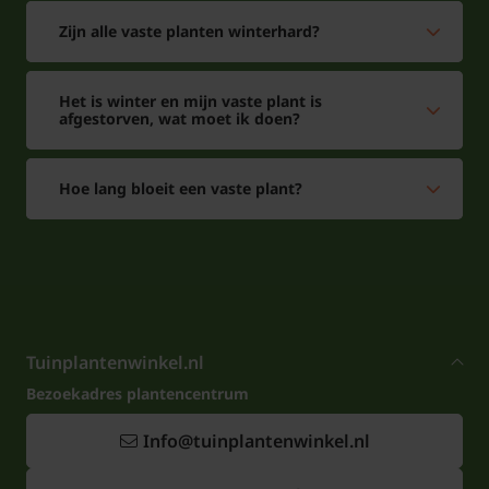
lopen de planten uit met iets rode neuzen waarna
Zijn alle vaste planten winterhard?
deze vlug groen worden naarmate het blad groter
wordt. De combinatie is het beste met planten die
ook van de zon houden.
Het is winter en mijn vaste plant is
afgestorven, wat moet ik doen?
Hoe lang bloeit een vaste plant?
Tuinplantenwinkel.nl
Bezoekadres plantencentrum
Info@tuinplantenwinkel.nl