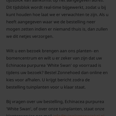
tijdsblok van aankomst op het aangegeven adres.
purpurea 'White Swan'
Dit tijdsblok wordt real-time bijgewerkt, zodat u bij
Moet men de uitgebloeide bloemen
kunt houden hoe laat we er verwachten te zijn. Als u
van de Echinacea purpurea 'White
heeft aangegeven waar we de bestelling neer
Swan' terug snoeien na de bloei?
mogen zetten indien er niemand thuis is, dan zullen
Antwoord: De bloemen van de Echinacea purpurea
we dit netjes verzorgen.
'White Swan', Zonnehoed mag men na het bloeien
meteen een beetje terug knippen. Zo zorgt men er
Wilt u een bezoek brengen aan ons planten- en
voor dat de witte Zonnehoed een langere bloei
bomencentrum en wilt u er zeker van zijn dat uw
heeft. In de loop van de zomer kan men deze laten
Echinacea purpurea 'White Swan' op voorraad is
staan omdat de zaaddozen ook een mooie
tijdens uw bezoek? Bestel Zonnehoed dan online en
sierwaarde geven aan deze vaste plant.
kies voor afhalen. U krijgt bericht zodra de
bestelling tuinplanten voor u klaar staat.
Is een zonnige standplaats een
vereist voor de Zonnehoed?
Bij vragen over uw bestelling, Echinacea purpurea
Antwoord: De Echinacea purpurea 'White Swan'
'White Swan', of over onze tuinplanten, staat onze
heeft als voorkeur om op een zonnige iets wat