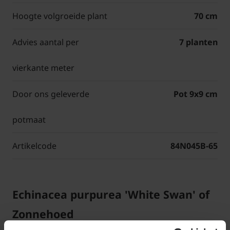
Hoogte volgroeide plant
70 cm
Advies aantal per
7 planten
vierkante meter
Door ons geleverde
Pot 9x9 cm
potmaat
Artikelcode
84N045B-65
Echinacea purpurea 'White Swan' of
Zonnehoed