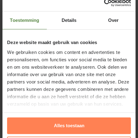
Echinacea purpurea 'White Swan' is een dankbare,
vaste plant met opvallende bloemen. Die bestaan uit
witte, afhangende blaadjes rond een oranjegroen
Toestemming
Details
Over
hart. De bloemen trekken bijen, hommels en
vlinders aan en doen prima dienst als snijbloem.
Deze website maakt gebruik van cookies
Deze tuinplant vormt een soort pollen. De groene
We gebruiken cookies om content en advertenties te
bladeren zijn ovaal en vrij smal. Zonnehoed bloeit in
personaliseren, om functies voor social media te bieden
de late zomer. Echinacea purpurea 'White Swan' is
en om ons websiteverkeer te analyseren. Ook delen we
sterk, goed winterhard, kan tegen enige droogte, en
informatie over uw gebruik van onze site met onze
tegen zeewind. In combinatie met andere
partners voor social media, adverteren en analyse. Deze
partners kunnen deze gegevens combineren met andere
witbloeiende vaste planten en siergrassen geeft
informatie die u aan ze heeft verstrekt of die ze hebben
deze tuinplant een mooi effect.
verzameld op basis van uw gebruik van hun services.
Standplaats Echinacea purpurea
Alles toestaan
White Swan