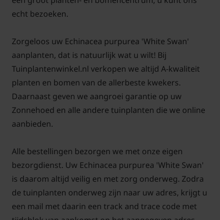
een groot planten- en bomencentrum; u kunt ons
Uitgebloeide bloemen kunt u wegknippen zodat de
echt bezoeken.
bloei langer aanhoudt, maar soms is het juist mooi
om de zaadhoofden te laten staan. Deze geven in de
Zorgeloos uw Echinacea purpurea 'White Swan'
winter ook een sierlijk aanzicht.
aanplanten, dat is natuurlijk wat u wilt! Bij
Tuinplantenwinkel.nl verkopen we altijd A-kwaliteit
Scheuren van de Echinacea White Swan kan in het
planten en bomen van de allerbeste kwekers.
voor- en najaar; wortels stekken in het najaar. Dit
Daarnaast geven we aangroei garantie op uw
scheuren of stekken is zeker aan te raden als
Zonnehoed en alle andere tuinplanten die we online
Echinacea purpurea 'White Swan' wat verouderd is.
aanbieden.
Geef in het voorjaar extra basisbemesting, zodat de
Echinacea White Swan in het voorjaar snel nieuwe
Alle bestellingen bezorgen we met onze eigen
scheuten kan maken en zo niet wordt verdrongen
bezorgdienst. Uw Echinacea purpurea 'White Swan'
door andere planten.
is daarom altijd veilig en met zorg onderweg. Zodra
de tuinplanten onderweg zijn naar uw adres, krijgt u
Veelgestelde vragen over Echinacea
een mail met daarin een track and trace code met