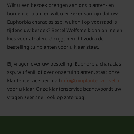
characias
?
Wilt u een bezoek brengen aan ons planten- en
bomencentrum en wilt u er zeker van zijn dat uw
De Euphorbia characias wulfeniiis een plant die met
Euphorbia characias ssp. wulfenii op voorraad is
veel andere planten kan worden gecombineerd in
tijdens uw bezoek? Bestel Wolfsmelk dan online en
de borders. Dit kan bijvoorbeeld met andere
vaste
kies voor afhalen. U krijgt bericht zodra de
planten
en
grassen
. Ook wordt de Euphorbia
bestelling tuinplanten voor u klaar staat.
characias subsp wulfenii gebruikt als solitair in de
tuin.
Bij vragen over uw bestelling, Euphorbia characias
ssp. wulfenii, of over onze tuinplanten, staat onze
Behoort Euphorbia characias subsp.
klantenservice per mail
info@tuinplantenwinkel.nl
wulfenii tot de vaste planten?
voor u klaar. Onze klantenservice beantwoordt uw
Ja deze plant behoort inderdaad tot de vaste
vragen zeer snel, ook op zaterdag!
planten. De bloemen zijn geelgroen van kleur. De
bloeiperiode is in de maanden april tot juni. Deze
soort heeft mooi grijsgroen blad en kan goed tegen
droge grond.