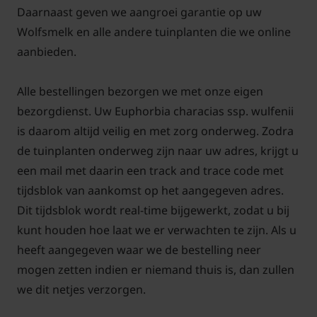
Daarnaast geven we aangroei garantie op uw
wulfenii kan ook als mooie solitair in de tuin worden
Wolfsmelk en alle andere tuinplanten die we online
gebruikt. De bloemen zijn geelgroen van kleur en de
aanbieden.
bloemen blijven lang mooi staan doordat deze vaak
in drogen. De bloei begint al vaak in april.
Alle bestellingen bezorgen we met onze eigen
bezorgdienst. Uw Euphorbia characias ssp. wulfenii
Hoe verzorg je Euphorbia
characias
?
is daarom altijd veilig en met zorg onderweg. Zodra
de tuinplanten onderweg zijn naar uw adres, krijgt u
De Euphorbia characias wulfenii is een een hele
een mail met daarin een track and trace code met
makkelijk plant en vraagt weinig verzorging. In het
tijdsblok van aankomst op het aangegeven adres.
voorjaar de oude verdorde takken weg halen en na
Dit tijdsblok wordt real-time bijgewerkt, zodat u bij
de bloei eind van de zomer de bloem weg knippen,
kunt houden hoe laat we er verwachten te zijn. Als u
is alles wat nodig is. Zet de Euphorbia characias
heeft aangegeven waar we de bestelling neer
wulfenii in kalkrijke grond die goed doorlatend is op
mogen zetten indien er niemand thuis is, dan zullen
een warme beschutte plaats in de tuin.
we dit netjes verzorgen.
Wat combineren met Euphorbia