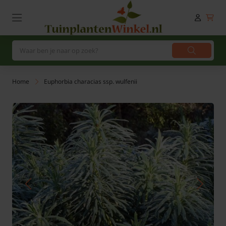
Home
Euphorbia characias ssp. wulfenii