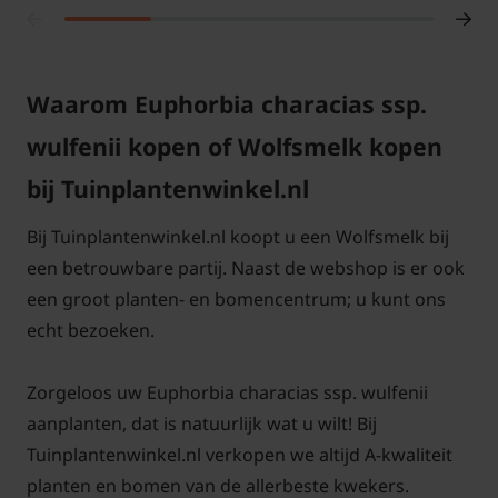
een zonnige plek in de tuin staat.
Is de Euphorbia
characias
Waarom Euphorbia characias ssp.
winterhard?
wulfenii kopen of Wolfsmelk kopen
Deze Euphorbia is een vaste plant die goed
winterhard is en de plant is ook wintergroen in de
bij Tuinplantenwinkel.nl
winter. Alle Wolfsmelk soorten houden van goed
Bij Tuinplantenwinkel.nl koopt u een Wolfsmelk bij
gedraineerde grond en een droge grond soort is
een betrouwbare partij. Naast de webshop is er ook
ook helemaal niet erg. Jet grijsgroen blad van de
een groot planten- en bomencentrum; u kunt ons
Wulfenii blijft in de winter wintergroen.
echt bezoeken.
Hoe hoog wordt Wolfsmelk?
Zorgeloos uw Euphorbia characias ssp. wulfenii
De vaste plant Euphorbia characias wulfenii
aanplanten, dat is natuurlijk wat u wilt! Bij
wolfsmelk kan een hoogte bereiken van ongeveer
Tuinplantenwinkel.nl verkopen we altijd A-kwaliteit
110 cm als deze op een goed standplaats staat. Dit
planten en bomen van de allerbeste kwekers.
groeien ze in 1 seizoen. De Euphorbia characias