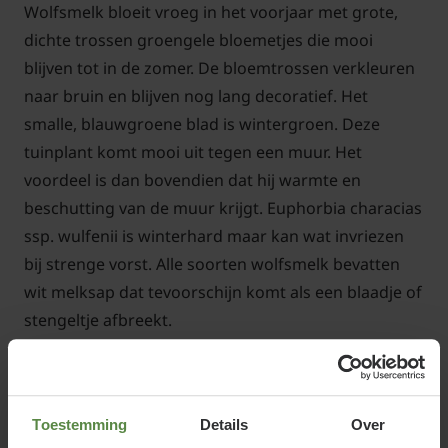
Wolfsmelk bloeit vroeg in het voorjaar met grote,
dichte trossen groengele bloemetjes die mooi
blijven tot in de zomer. De bloemtrossen verkleuren
naar bruin en blijven nog lang decoratief. Het
smalle, blauwgroene blad is wintergroen. Deze
tuinplant komt mooi uit tegen een muur. Het
voordeel is dan bovendien dat hij warmte en
beschutting van de muur krijgt. Euphorbia characias
ssp. wulfenii is winterhard maar kan wat invriezen
bij strenge vorst. Alle soorten wolfsmelk bevatten
wit melksap dat tevoorschijn komt als een blaadje of
stengeltje afbreekt.
Toestemming
Details
Over
Standplaats Euphorbia characias