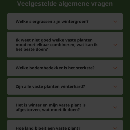
Veelgestelde algemene vragen
Krijgt elke Euphorbia dichte trossen
groengele bloemetjes?
Welke siergrassen zijn wintergroen?
Eigenlijk alle Wolfsmelk soorten krijgen trossen met
gele bloemtrossen, deze bloemtrossen verkleuren
Ik weet niet goed welke vaste planten
vaak groen terug. Er zijn soorten met grijsgroene
mooi met elkaar combineren, wat kan ik
bladeren en er zijn ook Wolfsmelk soorten met rood
het beste doen?
tot purperrode bladeren. De Wolfsmelk is een plant
waar voor je geen groene vingers nodig hebt. Het is
Welke bodembedekker is het sterkste?
een makkelijke borderplant. De bloemen trekken
bijen en vlinders aan. De bloei duurt best lang.
Zijn alle vaste planten winterhard?
Het is winter en mijn vaste plant is
afgestorven, wat moet ik doen?
Hoe lang bloeit een vaste plant?