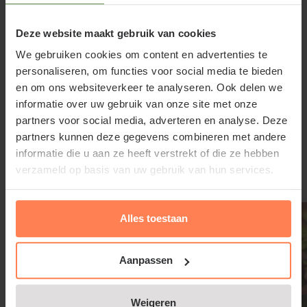
wulfenii
Deze website maakt gebruik van cookies
Euphorbia characias ssp. wulfenii staat graag op een
We gebruiken cookies om content en advertenties te
warme en beschutte plaats. Zeker in de winter moet
personaliseren, om functies voor social media te bieden
de plant niet te nat staan, eerder wat droger. De
en om ons websiteverkeer te analyseren. Ook delen we
informatie over uw gebruik van onze site met onze
tuinplant houdt van een voedzame bodem; gebruik
partners voor social media, adverteren en analyse. Deze
daarom aanplantgrond bij het planten.
Lees meer
partners kunnen deze gegevens combineren met andere
informatie die u aan ze heeft verstrekt of die ze hebben
verzameld op basis van uw gebruik van hun services.
Gerelateerde producten
Euphorbia characias wulfenii snoeien
Alles toestaan
en onderhouden
Aanpassen
Snoei in het voorjaar de verdroogde en ingevroren
takken van Wolfsmelk weg. De bloemstengels
Weigeren
kunnen aan het einde van de zomer of het begin van