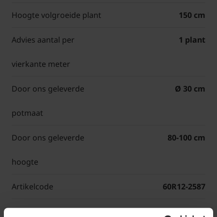
Hoogte volgroeide plant
150 cm
Advies aantal per
1 plant
vierkante meter
Door ons geleverde
Ø 30 cm
potmaat
Door ons geleverde
80-100 cm
hoogte
Artikelcode
60R12-2587