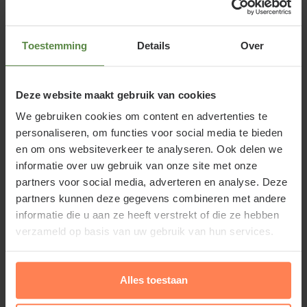
Exochorda x macrantha 'The Bride'
of Parelstruik
Toestemming
Details
Over
Exochorda x macrantha 'The Bride' is een prachtige
Deze website maakt gebruik van cookies
sierheester. De Parelstruik bloeit in de maanden mei
- juni . De tuinplant krijgt dan een bloemenzee van
We gebruiken cookies om content en advertenties te
personaliseren, om functies voor social media te bieden
zuiver witte bloesem aan de overhangende takken.
en om ons websiteverkeer te analyseren. Ook delen we
De bloemknoppen hebben de vorm van witte parels;
informatie over uw gebruik van onze site met onze
vandaar de Nederlandse naam. Het is een vrij
partners voor social media, adverteren en analyse. Deze
compacte, opgaande struik. Exochorda x macrantha
partners kunnen deze gegevens combineren met andere
'The Bride' - XL kan prima in een wat kleinere tuin.
informatie die u aan ze heeft verstrekt of die ze hebben
verzameld op basis van uw gebruik van hun services.
Standplaats Exochorda x macrantha
'The Bride'
Alles toestaan