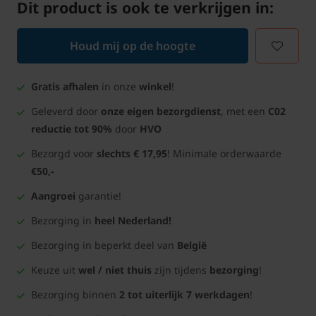
Dit product is ook te verkrijgen in:
Houd mij op de hoogte
Gratis afhalen
in onze
winkel
!
Geleverd door
onze eigen bezorgdienst
, met een
C02
reductie tot 90%
door
HVO
Bezorgd voor
slechts € 17,95
! Minimale orderwaarde
€50,-
Aangroei
garantie!
Bezorging in
heel Nederland!
Bezorging in beperkt deel van
België
Keuze uit
wel / niet thuis
zijn tijdens
bezorging
!
Bezorging binnen
2 tot uiterlijk 7 werkdagen
!