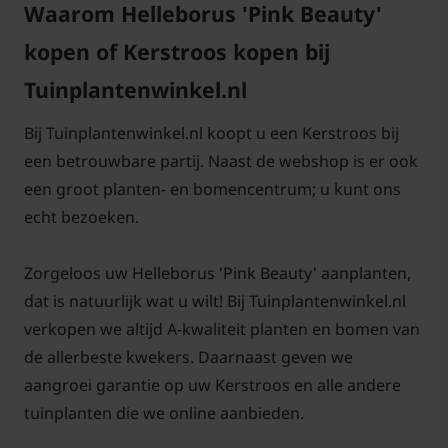
Waarom Helleborus 'Pink Beauty'
Kan een Helleborus 'Pink Beauty' ook
kopen of Kerstroos kopen bij
binnen?
Tuinplantenwinkel.nl
Helleborus 'Pink Beauty' is een echte tuinplant, dus
binnen zal deze het heel vlug laten zien dat de plant
Bij Tuinplantenwinkel.nl koopt u een Kerstroos bij
het niet prettig vind om binnen te staan.
een betrouwbare partij. Naast de webshop is er ook
een groot planten- en bomencentrum; u kunt ons
Wat te doen met Helleborus 'Pink
echt bezoeken.
Beauty' in de zomer?
Deze vaste plant laat u in de zomer met rust. We
Zorgeloos uw Helleborus 'Pink Beauty' aanplanten,
knippen het lelijk geworden blad af en verder laten
dat is natuurlijk wat u wilt! Bij Tuinplantenwinkel.nl
we de plant lekker staan. In de loop van de zomer
verkopen we altijd A-kwaliteit planten en bomen van
gaat de plant weer nieuwe bladeren en nieuwe
de allerbeste kwekers. Daarnaast geven we
bloemknoppen aanmaken voor de komende winter.
aangroei garantie op uw Kerstroos en alle andere
Het blad is donkergroen van kleur.
tuinplanten die we online aanbieden.