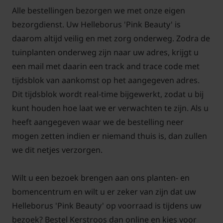
Wanneer bloeit Helleborus 'Pink
Alle bestellingen bezorgen we met onze eigen
Beauty'?
bezorgdienst. Uw Helleborus 'Pink Beauty' is
De bloei vindt plaats vanaf januari/februari tot mei.
daarom altijd veilig en met zorg onderweg. Zodra de
De ontwikkeling van de bloemknoppen heeft in de
tuinplanten onderweg zijn naar uw adres, krijgt u
zomer en najaar plaatsgevonden. De kleur van de
een mail met daarin een track and trace code met
bloemen is wit/roze. vaak worden de Helleborus
tijdsblok van aankomst op het aangegeven adres.
planten gecombineerd met vroeg bloeiende
Dit tijdsblok wordt real-time bijgewerkt, zodat u bij
bloembollen zoals sneeuwklokjes en krokus
kunt houden hoe laat we er verwachten te zijn. Als u
soorten. Na de bloei kan het zijn dat er zaad wordt
heeft aangegeven waar we de bestelling neer
ontwikkeld.
mogen zetten indien er niemand thuis is, dan zullen
we dit netjes verzorgen.
Wilt u een bezoek brengen aan ons planten- en
bomencentrum en wilt u er zeker van zijn dat uw
Helleborus 'Pink Beauty' op voorraad is tijdens uw
bezoek? Bestel Kerstroos dan online en kies voor