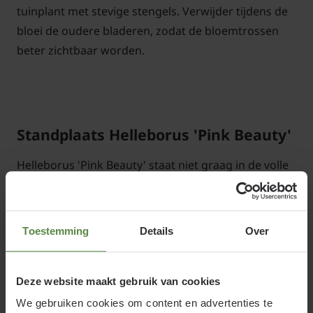
tuinplant met stevige stengels. Verwijder tijdens de
bloei de oudere bladeren, zodat de bloemtrossen
beter zichtbaar worden.
Standplaats Helleborus 'Pink Beauty'
Helleborus 'Pink Beauty' staat niet graag in de volle
zon, maar groeit goed op een plek met ochtend- en
of avondzon. De Kerstroos staat het liefst op een
beschutte plaats in een humusrijke, vochtige bodem
Toestemming
Details
Over
en stelt weinig eisen aan de grondsoort;
kalkhoudend heeft wel de voorkeur.
Deze website maakt gebruik van cookies
We gebruiken cookies om content en advertenties te