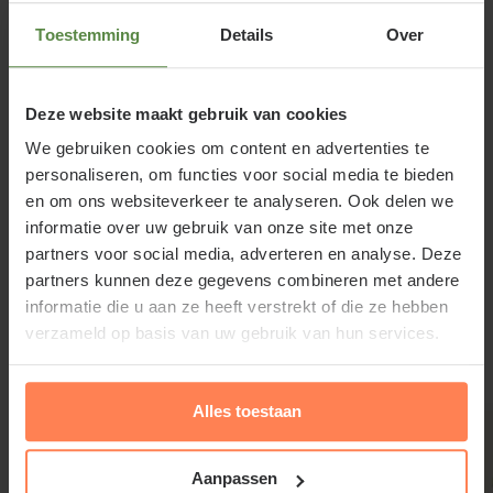
'Endless Summer Bloomstar'
Toestemming
Details
Over
Hydrangea macrophylla 'Endless Summer
Bloomstar' staat bij voorkeur in de (half)schaduw,
want hij kan niet goed tegen felle middagzon; bij
Deze website maakt gebruik van cookies
warme zomerdagen kunnen de bladeren
We gebruiken cookies om content en advertenties te
verbranden. De tuinplant staat bij voorkeur in een
personaliseren, om functies voor social media te bieden
en om ons websiteverkeer te analyseren. Ook delen we
lichtzure, vochtige bodem; strooi tuinturf in het
informatie over uw gebruik van onze site met onze
plantgat voor een zurig bodemmilieu.
partners voor social media, adverteren en analyse. Deze
partners kunnen deze gegevens combineren met andere
Lees meer
informatie die u aan ze heeft verstrekt of die ze hebben
verzameld op basis van uw gebruik van hun services.
Hydrangea macrophylla 'Endless
Gerelateerde producten
Summer Bloomstar' snoeien en
onderhouden
Alles toestaan
Hydrangea macrophylla 'Endless Summer
Bloomstar' mag elk voorjaar tot op 15 cm boven de
Aanpassen