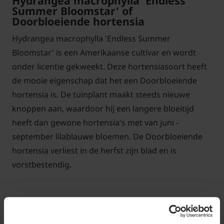
Hydrangea macrophylla 'Endless
Summer Bloomstar' of
Doorbloeiende hortensia
Hydrangea macrophylla 'Endless Summer
Bloomstar' is een Amerikaanse cultivar en wordt
onder licentie gekweekt. Deze hortensiasoort heeft
de mooie eigenschap dat het een Doorbloeiende
hortensia is. De tuinplant maakt steeds nieuwe
knoppen aan, waardoor hij een langere bloeitijd
heeft dan gewone hortensia's met van juni -
september lilablauwe bloemen. De Doorbloeiende
hortensia verliest in de herfst zijn blad en is
vorstbestendig.
Standplaats Hydrangea macrophylla