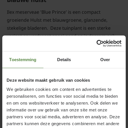
Ilex meserveae 'Blue Prince' is een compact
groeiende Hulst met blauwgroene, glanzende,
stekelige bladeren. Deze tuinplant is een sterke
variant en verdraagt snoei goed en is daarom ook
prima geschikt voor vormsnoei zoals hagen en
blokken. In mei-juli krijgt Ilex meservea 'Blue Prince'
kleine, onopvallende witte bloemetjes. De tuinplant
Toestemming
Details
Over
is geschikt voor een dichte, volle haag, als
blokbeplanting of als solitair in de border.
Deze website maakt gebruik van cookies
We gebruiken cookies om content en advertenties te
personaliseren, om functies voor social media te bieden
en om ons websiteverkeer te analyseren. Ook delen we
Standplaats Ilex meserveae 'Blue
informatie over uw gebruik van onze site met onze
partners voor social media, adverteren en analyse. Deze
Prince'
partners kunnen deze gegevens combineren met andere