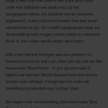
krijgt u een mail met daarin een track and trace
De tuinplant is groenblijvend en winterhard en kan
code met tijdsblok van aankomst op het
vroeg in de lente gesnoeid worden; draag wel
aangegeven adres. Dit tijdsblok wordt real-time
stevige handschoenen ter bescherming tegen de
bijgewerkt, zodat u bij kunt houden hoe laat we er
stekels. Deze Hulst is een mannelijke variant en
verwachten te zijn. Als u heeft aangegeven waar we
krijgt geen bessen.
de bestelling neer mogen zetten indien er niemand
thuis is, dan zullen we dit netjes verzorgen.
Wilt u een bezoek brengen aan ons planten- en
bomencentrum en wilt u er zeker van zijn dat uw Ilex
meserveae 'Blue Prince' - in pot op voorraad is
tijdens uw bezoek? Bestel Blauwe hulst dan online
en kies voor afhalen. U krijgt bericht zodra de
bestelling tuinplanten voor u klaar staat.
Bij vragen over uw bestelling, Ilex meserveae 'Blue