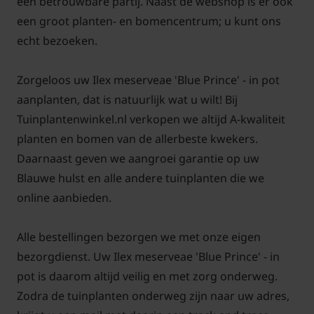
een betrouwbare partij. Naast de webshop is er ook
40/50
4-5 planten
9 planten
Ø 23 cm
een groot planten- en bomencentrum; u kunt ons
echt bezoeken.
U kunt de gewenste maatvoering selecteren en
vervolgens het aantal bepalen. Dit aantal kunt u
Zorgeloos uw Ilex meserveae 'Blue Prince' - in pot
eventueel nog wijzigen in uw winkelmand.
aanplanten, dat is natuurlijk wat u wilt! Bij
Tuinplantenwinkel.nl verkopen we altijd A-kwaliteit
Let op!
planten en bomen van de allerbeste kwekers.
De pot is NIET meegerekend bij de hoogtemaat
Daarnaast geven we aangroei garantie op uw
van de plant. Het is de daadwerkelijke hoogte
Blauwe hulst en alle andere tuinplanten die we
van de plant!
online aanbieden.
Alle bestellingen bezorgen we met onze eigen
bezorgdienst. Uw Ilex meserveae 'Blue Prince' - in
Ilex meserveae 'Blue Prince' snoeien
pot is daarom altijd veilig en met zorg onderweg.
Zodra de tuinplanten onderweg zijn naar uw adres,
en onderhouden