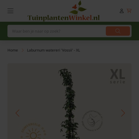
Home
Laburnum watereri 'Vossii' - XL