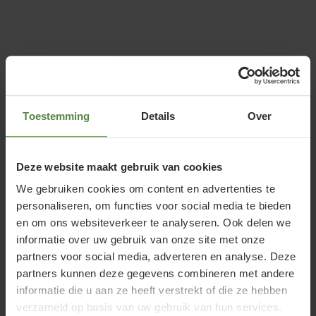
Standplaats Laburnum watereri
'Vossii'
Toestemming
Details
Over
Plant Laburnum watereri 'Vossii' - XL op een
beschutte plaats in de zon of halfschaduw in een
goed doorlatende, stevige, wat vochtige bodem.
Deze website maakt gebruik van cookies
Elke grondsoort is geschikt. Geef de boom steun
We gebruiken cookies om content en advertenties te
met een set boompalen, omdat de Goudenregen
Lees meer
personaliseren, om functies voor social media te bieden
nogal oppervlakkig wortelt. Let op: verharding
en om ons websiteverkeer te analyseren. Ook delen we
informatie over uw gebruik van onze site met onze
verdraagt de tuinplant niet.
partners voor social media, adverteren en analyse. Deze
Waarom Laburnum watereri 'Vossii' -
partners kunnen deze gegevens combineren met andere
XL kopen of Gouden regen kopen bij
informatie die u aan ze heeft verstrekt of die ze hebben
verzameld op basis van uw gebruik van hun services.