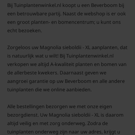
vormsnoei kan het beste net na de bloei.
Bij Tuinplantenwinkel.nl koopt u een Beverboom bij
een betrouwbare partij. Naast de webshop is er ook
een groot planten- en bomencentrum; u kunt ons
echt bezoeken.
Voor alle grote planten in de XL-serie
klik hier
Zorgeloos uw Magnolia sieboldii - XL aanplanten, dat
is natuurlijk wat u wilt! Bij Tuinplantenwinkel.nl
verkopen we altijd A-kwaliteit planten en bomen van
de allerbeste kwekers. Daarnaast geven we
aangroei garantie op uw Beverboom en alle andere
tuinplanten die we online aanbieden.
Alle bestellingen bezorgen we met onze eigen
bezorgdienst. Uw Magnolia sieboldii - XL is daarom
altijd veilig en met zorg onderweg. Zodra de
tuinplanten onderweg zijn naar uw adres, krijgt u