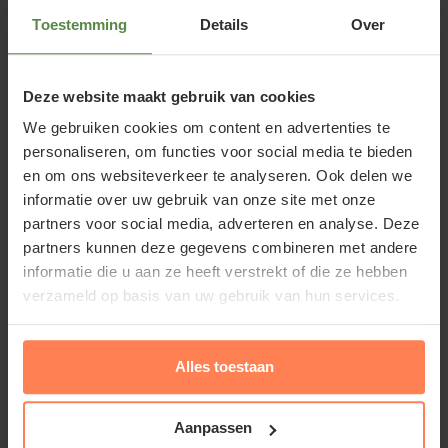
Magnolia sieboldii of Beverboom XL-
Toestemming
Details
Over
serie
Wie de bloemen van de Magnolia sieboldii ziet,
Deze website maakt gebruik van cookies
denkt hierbij niet meteen aan een Beverboom. Waar
We gebruiken cookies om content en advertenties te
de meeste bloemen van de Magnolia een opgaande
personaliseren, om functies voor social media te bieden
(tulpvormige) bloeiwijze hebben, is dit er een met 9
en om ons websiteverkeer te analyseren. Ook delen we
openstaande kroonbladeren. Maar hij is niet minder
informatie over uw gebruik van onze site met onze
mooi! De kroonbladeren zijn zuiver wit van kleur,
partners voor social media, adverteren en analyse. Deze
partners kunnen deze gegevens combineren met andere
daarbinnen staan de rode meeldraden met een
informatie die u aan ze heeft verstrekt of die ze hebben
groen/geel gekleurde stamper. Werkelijk prachtig
verzameld op basis van uw gebruik van hun services.
zoals hij eruit ziet! De bloemen verschijnen in de
maand juli. Later in het jaar komen er roze vruchten
aan de boom. Deze Beverboom is bladverliezend.
Alles toestaan
Aanpassen