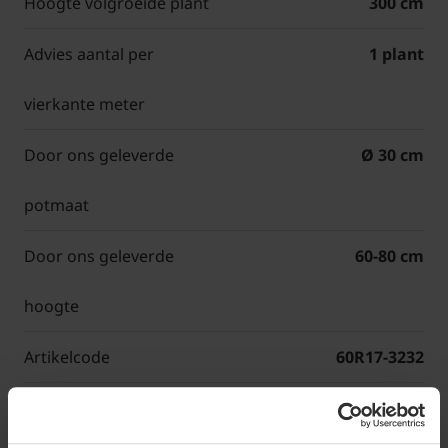
Hoogte volgroeide plant
300 cm
Advies aantal per
1 plant
vierkante meter
Door ons geleverde
Ø 30 cm
potmaat
Door ons geleverde
60-80 cm
hoogte
Artikelcode
60R17-3232