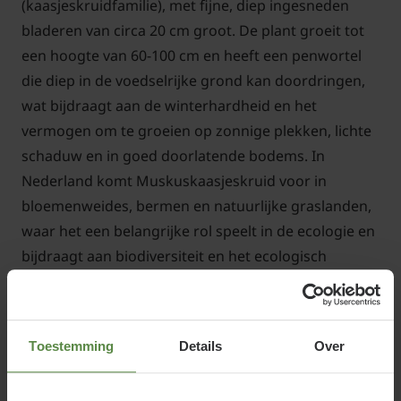
(kaasjeskruidfamilie), met fijne, diep ingesneden
bladeren van circa 20 cm groot. De plant groeit tot
een hoogte van 60-100 cm en heeft een penwortel
die diep in de voedselrijke grond kan doordringen,
wat bijdraagt aan de winterhardheid en het
vermogen om te groeien op zonnige plekken, lichte
schaduw en in goed doorlatende bodems. In
Nederland komt Muskuskaasjeskruid voor in
bloemenweides, bermen en natuurlijke graslanden,
waar het een belangrijke rol speelt in de ecologie en
bijdraagt aan biodiversiteit en het ecologisch
evenwicht.
Vanaf juli tot september bloeit Malva moschata roze
Toestemming
Details
Over
met een opvallende kelk. De bloemen zijn rijk aan
nectar en pollen, waardoor ze aantrekkelijk zijn voor