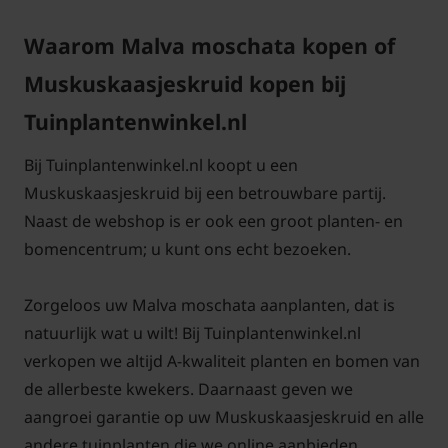
voorkeur op voedselrijke, goed doorlatende grond.
Waarom Malva moschata kopen of
Een licht vochtige bodem heeft de voorkeur, maar
langdurig natte voeten worden niet goed verdragen.
Muskuskaasjeskruid kopen bij
Door uitgebloeide bloemen in de zomermaanden
Tuinplantenwinkel.nl
weg te knippen, stimuleer je een tweede bloei in het
najaar en blijft de plant er verzorgd uitzien.
Bij Tuinplantenwinkel.nl koopt u een
Muskuskaasjeskruid bij een betrouwbare partij.
Deze soort uit de Kaasjeskruidfamilie laat zich
Naast de webshop is er ook een groot planten- en
uitstekend combineren met andere vaste planten,
bomencentrum; u kunt ons echt bezoeken.
zoals groot kaasjeskruid (Malva Sylvestris), voor een
kleurrijke en ecologisch waardevolle border. Voor
Zorgeloos uw Malva moschata aanplanten, dat is
een goede start is het aan te raden om bij het
natuurlijk wat u wilt! Bij Tuinplantenwinkel.nl
aanplanten gebruik te maken van aanplantgrond en
verkopen we altijd A-kwaliteit planten en bomen van
meststoffen voor borders of bloemenweides. Zo
de allerbeste kwekers. Daarnaast geven we
geniet je optimaal van deze prachtige plant, die niet
aangroei garantie op uw Muskuskaasjeskruid en alle
alleen je tuin, maar ook de lokale insecten en vogels
andere tuinplanten die we online aanbieden.