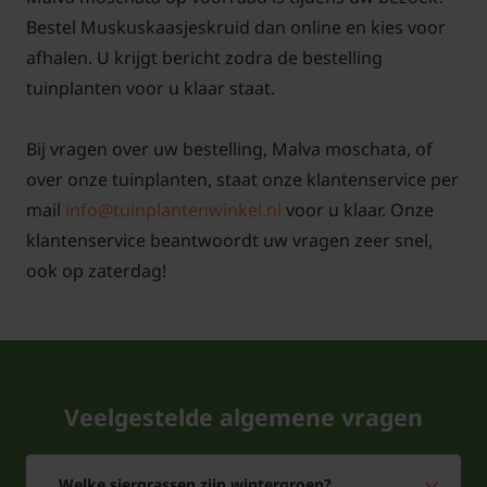
Malva moschata snoeien en
Bestel Muskuskaasjeskruid dan online en kies voor
onderhouden
afhalen. U krijgt bericht zodra de bestelling
Uitgebloeide bloemstengels na de bloei wegknippen
tuinplanten voor u klaar staat.
houdt de plant netjes en kan een langere bloei
stimuleren. Muskuskaasjeskruid zaait zich graag uit.
Bij vragen over uw bestelling, Malva moschata, of
Zaailingen op ongewenste plekken eenvoudig
over onze tuinplanten, staat onze klantenservice per
weghalen of verplaatsen naar een andere plek in de
mail
info@tuinplantenwinkel.nl
voor u klaar. Onze
border. In het vroege voorjaar verdroogde stengels
klantenservice beantwoordt uw vragen zeer snel,
en blad wegknippen, zodat nieuwe scheuten alle
ook op zaterdag!
ruimte krijgen. Op deze manier blijft Malva
moschata luchtig en bloeirijk.
Veelgestelde algemene vragen
Welke siergrassen zijn wintergroen?