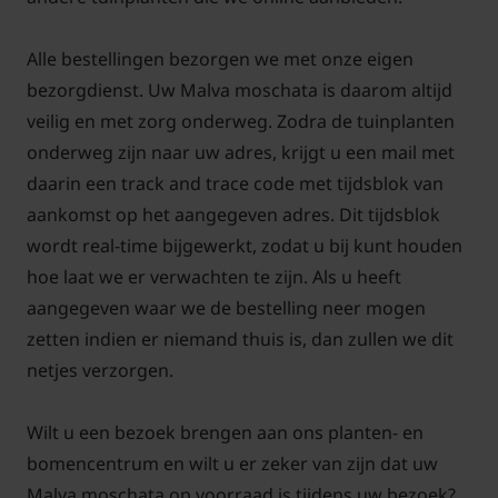
een plezier doet.
Alle bestellingen bezorgen we met onze eigen
Standplaats Malva moschata
bezorgdienst. Uw Malva moschata is daarom altijd
Muskuskaasjeskruid past goed in een natuurlijke
veilig en met zorg onderweg. Zodra de tuinplanten
border, cottage-achtige beplanting of een wat losse,
onderweg zijn naar uw adres, krijgt u een mail met
zomerse tuin. Een plek in de zon of lichte
daarin een track and trace code met tijdsblok van
halfschaduw is geschikt. Met voldoende licht blijft de
aankomst op het aangegeven adres. Dit tijdsblok
plant stevig en bloeit zij langdurig. De grond mag
wordt real-time bijgewerkt, zodat u bij kunt houden
licht vochtig zijn.
hoe laat we er verwachten te zijn. Als u heeft
aangegeven waar we de bestelling neer mogen
zetten indien er niemand thuis is, dan zullen we dit
Bij het planten de aarde rond de kluit mengen met
netjes verzorgen.
een goede aanplantgrond; dit ondersteunt de
wortelgroei. In de eerste weken de bodem vochtig
Wilt u een bezoek brengen aan ons planten- en
houden, daarna redt Malva moschata zich meestal
bomencentrum en wilt u er zeker van zijn dat uw
met weinig extra zorg.
Malva moschata op voorraad is tijdens uw bezoek?